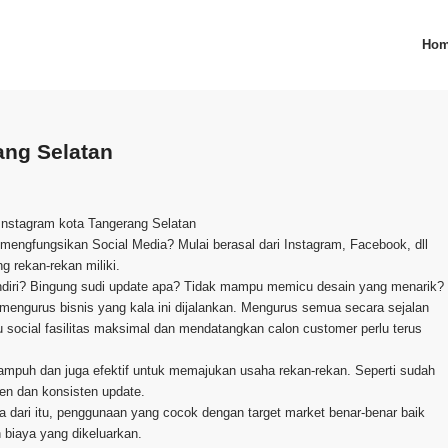
Ho
ang Selatan
Instagram kota Tangerang Selatan
an mengfungsikan Social Media? Mulai berasal dari Instagram, Facebook, dll
 rekan-rekan miliki.
ndiri? Bingung sudi update apa? Tidak mampu memicu desain yang menarik?
engurus bisnis yang kala ini dijalankan. Mengurus semua secara sejalan
 social fasilitas maksimal dan mendatangkan calon customer perlu terus
 ampuh dan juga efektif untuk memajukan usaha rekan-rekan. Seperti sudah
en dan konsisten update.
a dari itu, penggunaan yang cocok dengan target market benar-benar baik
 biaya yang dikeluarkan.