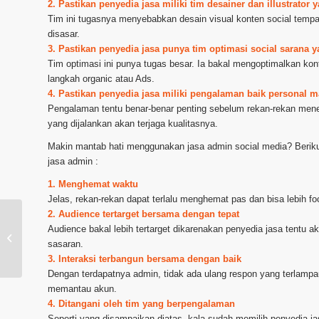
2. Pastikan penyedia jasa miliki tim desainer dan illustrato
Tim ini tugasnya menyebabkan desain visual konten social tempa
disasar.
3. Pastikan penyedia jasa punya tim optimasi social sarana 
Tim optimasi ini punya tugas besar. Ia bakal mengoptimalkan ko
langkah organic atau Ads.
4. Pastikan penyedia jasa miliki pengalaman baik personal
Pengalaman tentu benar-benar penting sebelum rekan-rekan men
yang dijalankan akan terjaga kualitasnya.
Makin mantab hati menggunakan jasa admin social media? Beriku
jasa admin :
1. Menghemat waktu
Jelas, rekan-rekan dapat terlalu menghemat pas dan bisa lebih f
2. Audience tertarget bersama dengan tepat
Audience bakal lebih tertarget dikarenakan penyedia jasa tentu ak
Layanan Urus Social Media kota Batu
sasaran.
3. Interaksi terbangun bersama dengan baik
Dengan terdapatnya admin, tidak ada ulang respon yang terlampa
memantau akun.
4. Ditangani oleh tim yang berpengalaman
Seperti yang disampaikan diatas, kala sudah memilih penyedia j