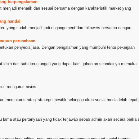
r yang berpengalaman
t menjadi menarik dan sesuai bersama dengan karakteristik market yang
yang handal
nten yang sudah menjadi jadi engangement dan followers bersama dengan
 maupun perusahaan
entukan penyedia jasa. Dengan pengalaman yang mumpuni tentu pekerjaan
t lebih dari satu keuntungan yang dapat kami jabarkan seandainya memakai
ocus mengurus bisnis.
an memakai strategi-strategi spesifik sehingga akun social media lebih tepat
u lama atau pertanyaan yang tidak terjawab sebab admin akan secara berkal
asa yang berkualitas, pasti pengalaman memegang account social tempat