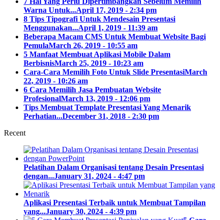
7 Hal Yang Perlu Dipertimbangkan Sebelum Memilih
Warna Untuk...
April 17, 2019 - 2:34 pm
8 Tips Tipografi Untuk Mendesain Presentasi
Menggunakan...
April 1, 2019 - 11:39 am
Beberapa Macam CMS Untuk Membuat Website Bagi
Pemula
March 26, 2019 - 10:55 am
5 Manfaat Membuat Aplikasi Mobile Dalam
Berbisnis
March 25, 2019 - 10:23 am
Cara-Cara Memilih Foto Untuk Slide Presentasi
March
22, 2019 - 10:26 am
6 Cara Memilih Jasa Pembuatan Website
Profesional
March 13, 2019 - 12:06 pm
Tips Membuat Template Presentasi Yang Menarik
Perhatian...
December 31, 2018 - 2:30 pm
Recent
Pelatihan Dalam Organisasi tentang Desain Presentasi
dengan...
January 31, 2024 - 4:47 pm
Aplikasi Presentasi Terbaik untuk Membuat Tampilan
yang...
January 30, 2024 - 4:39 pm