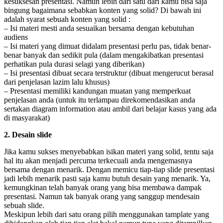
kesuksesan presentasi. Namun lebih dari satu dari kamu bisa saja
bingung bagaimana sebabkan konten yang solid? Di bawah ini
adalah syarat sebuah konten yang solid :
– Isi materi mesti anda sesuaikan bersama dengan kebutuhan
audiens
– Isi materi yang dimuat didalam presentasi perlu pas, tidak benar-
benar banyak dan sedikit pula (dalam mengakibatkan presentasi
perhatikan pula durasi selagi yang diberikan)
– Isi presentasi dibuat secara terstruktur (dibuat mengerucut berasal
dari penjelasan lazim lalu khusus)
– Presentasi memiliki kandungan muatan yang memperkuat
penjelasan anda (untuk itu terlampau direkomendasikan anda
sertakan diagram information atau ambil dari belajar kasus yang ada
di masyarakat)
2. Desain slide
Jika kamu sukses menyebabkan isikan materi yang solid, tentu saja
hal itu akan menjadi percuma terkecuali anda mengemasnya
bersama dengan menarik. Dengan memicu tiap-tiap slide presentasi
jadi lebih menarik pasti saja kamu butuh desain yang menarik. Ya,
kemungkinan telah banyak orang yang bisa membawa dampak
presentasi. Namun tak banyak orang yang sanggup mendesain
sebuah slide.
Meskipun lebih dari satu orang pilih menggunakan tamplate yang