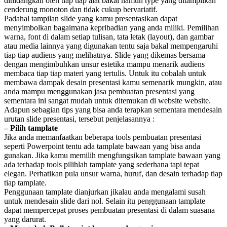
dihidangkan oleh tiap tiap alat bakal namun type yang ditampilkan
cenderung monoton dan tidak cukup bervariatif.
Padahal tampilan slide yang kamu presentasikan dapat
menyimbolkan bagaimana kepribadian yang anda miliki. Pemilihan
warna, font di dalam setiap tulisan, tata letak (layout), dan gambar
atau media lainnya yang digunakan tentu saja bakal mempengaruhi
tiap tiap audiens yang melihatnya. Slide yang dikemas bersama
dengan mengimbuhkan unsur estetika mampu menarik audiens
membaca tiap tiap materi yang tertulis. Untuk itu cobalah untuk
membawa dampak desain presentasi kamu semenarik mungkin, atau
anda mampu menggunakan jasa pembuatan presentasi yang
sementara ini sangat mudah untuk ditemukan di website website.
Adapun sebagian tips yang bisa anda terapkan sementara mendesain
urutan slide presentasi, tersebut penjelasannya :
– Pilih tamplate
Jika anda memanfaatkan beberapa tools pembuatan presentasi
seperti Powerpoint tentu ada tamplate bawaan yang bisa anda
gunakan. Jika kamu memilih mengfungsikan tamplate bawaan yang
ada terhadap tools pilihlah tamplate yang sederhana tapi tepat
elegan. Perhatikan pula unsur warna, huruf, dan desain terhadap tiap
tiap tamplate.
Penggunaan tamplate dianjurkan jikalau anda mengalami susah
untuk mendesain slide dari nol. Selain itu penggunaan tamplate
dapat mempercepat proses pembuatan presentasi di dalam suasana
yang darurat.