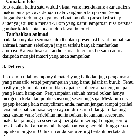
– Gunakan foto
foto adalah keliru satu wujud visual yang mendukung agar audiens
makin lama percaya dengan data yang anda lampirkan. Selain
itu,gambar terhitung dapat membuat tampilan presentasi setiap
slidenya jadi lebih menarik. Foto yang kamu lampirkan bisa bersifat
gambar koleksi atau ada unduh lewat internet.
– Tambahkan animasi
pada kebanyakan semua slide di dalam presentasi bisa ditambahkan
animasi, namun sebaiknya jangan terlalu banyak manfaatkan
animasi. Karena bisa saja audiens malah tertarik bersama animasi
daripada mengisi materi yang anda sampaikan.
3. Delivery
Jika kamu udah mempunyai materi yang baik dan juga pengamasan
yang menarik, tetapi penyampaian yang kamu jalankan buruk. Tentu
hasil yang kamu dapatkan tidak dapat sesuai bersama dengan apa
yang kamu harapkan. Penyampaian sebuah materi bukan hanya
mengenai kekuatan public speaking seseorang saja. Meskipun rasa
gugup kadang kala menyelimuti anda, namun jangan sampai perihal
tersebut sebabkan rasa kepercayaan diri kamu hilang. Terkadang
rasa gugup yang berlebihan menimbulkan kepanikan seseorang
maka tak jarang jika seseorang mengalami keringat dingin, sering
bolak balik ke kamar mandi, kegalauan yang berlebih hingga rasa
inginkan pingsan. Untuk itu anda kudu sering berlatih berkata di