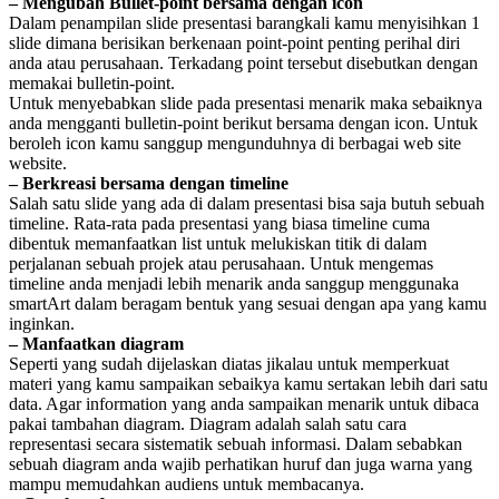
– Mengubah Bullet-point bersama dengan icon
Dalam penampilan slide presentasi barangkali kamu menyisihkan 1
slide dimana berisikan berkenaan point-point penting perihal diri
anda atau perusahaan. Terkadang point tersebut disebutkan dengan
memakai bulletin-point.
Untuk menyebabkan slide pada presentasi menarik maka sebaiknya
anda mengganti bulletin-point berikut bersama dengan icon. Untuk
beroleh icon kamu sanggup mengunduhnya di berbagai web site
website.
– Berkreasi bersama dengan timeline
Salah satu slide yang ada di dalam presentasi bisa saja butuh sebuah
timeline. Rata-rata pada presentasi yang biasa timeline cuma
dibentuk memanfaatkan list untuk melukiskan titik di dalam
perjalanan sebuah projek atau perusahaan. Untuk mengemas
timeline anda menjadi lebih menarik anda sanggup menggunaka
smartArt dalam beragam bentuk yang sesuai dengan apa yang kamu
inginkan.
– Manfaatkan diagram
Seperti yang sudah dijelaskan diatas jikalau untuk memperkuat
materi yang kamu sampaikan sebaikya kamu sertakan lebih dari satu
data. Agar information yang anda sampaikan menarik untuk dibaca
pakai tambahan diagram. Diagram adalah salah satu cara
representasi secara sistematik sebuah informasi. Dalam sebabkan
sebuah diagram anda wajib perhatikan huruf dan juga warna yang
mampu memudahkan audiens untuk membacanya.