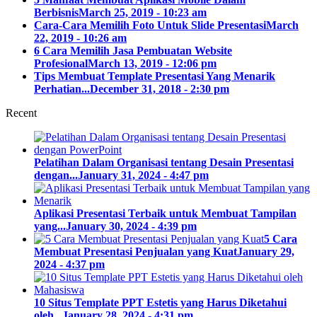
Berbisnis
March 25, 2019 - 10:23 am
Cara-Cara Memilih Foto Untuk Slide Presentasi
March
22, 2019 - 10:26 am
6 Cara Memilih Jasa Pembuatan Website
Profesional
March 13, 2019 - 12:06 pm
Tips Membuat Template Presentasi Yang Menarik
Perhatian...
December 31, 2018 - 2:30 pm
Recent
Pelatihan Dalam Organisasi tentang Desain Presentasi
dengan...
January 31, 2024 - 4:47 pm
Aplikasi Presentasi Terbaik untuk Membuat Tampilan
yang...
January 30, 2024 - 4:39 pm
5 Cara
Membuat Presentasi Penjualan yang Kuat
January 29,
2024 - 4:37 pm
10 Situs Template PPT Estetis yang Harus Diketahui
oleh...
January 28, 2024 - 4:31 pm