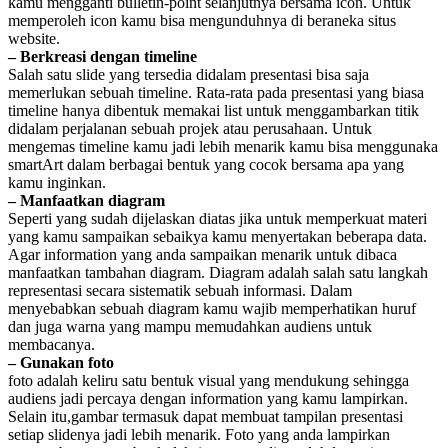
kamu mengganti bulletin-point selanjutnya bersama icon. Untuk
memperoleh icon kamu bisa mengunduhnya di beraneka situs
website.
– Berkreasi dengan timeline
Salah satu slide yang tersedia didalam presentasi bisa saja
memerlukan sebuah timeline. Rata-rata pada presentasi yang biasa
timeline hanya dibentuk memakai list untuk menggambarkan titik
didalam perjalanan sebuah projek atau perusahaan. Untuk
mengemas timeline kamu jadi lebih menarik kamu bisa menggunaka
smartArt dalam berbagai bentuk yang cocok bersama apa yang
kamu inginkan.
– Manfaatkan diagram
Seperti yang sudah dijelaskan diatas jika untuk memperkuat materi
yang kamu sampaikan sebaikya kamu menyertakan beberapa data.
Agar information yang anda sampaikan menarik untuk dibaca
manfaatkan tambahan diagram. Diagram adalah salah satu langkah
representasi secara sistematik sebuah informasi. Dalam
menyebabkan sebuah diagram kamu wajib memperhatikan huruf
dan juga warna yang mampu memudahkan audiens untuk
membacanya.
– Gunakan foto
foto adalah keliru satu bentuk visual yang mendukung sehingga
audiens jadi percaya dengan information yang kamu lampirkan.
Selain itu,gambar termasuk dapat membuat tampilan presentasi
setiap slidenya jadi lebih menarik. Foto yang anda lampirkan