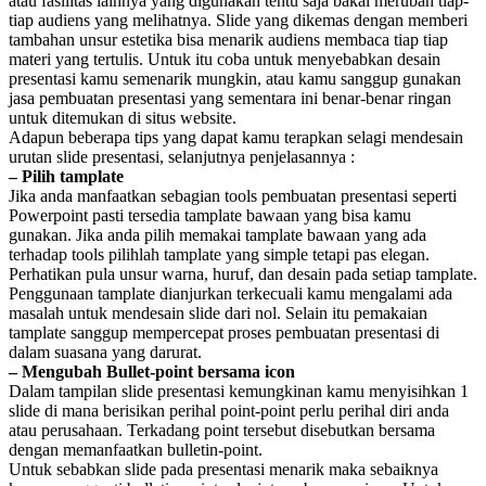
atau fasilitas lainnya yang digunakan tentu saja bakal merubah tiap-
tiap audiens yang melihatnya. Slide yang dikemas dengan memberi
tambahan unsur estetika bisa menarik audiens membaca tiap tiap
materi yang tertulis. Untuk itu coba untuk menyebabkan desain
presentasi kamu semenarik mungkin, atau kamu sanggup gunakan
jasa pembuatan presentasi yang sementara ini benar-benar ringan
untuk ditemukan di situs website.
Adapun beberapa tips yang dapat kamu terapkan selagi mendesain
urutan slide presentasi, selanjutnya penjelasannya :
– Pilih tamplate
Jika anda manfaatkan sebagian tools pembuatan presentasi seperti
Powerpoint pasti tersedia tamplate bawaan yang bisa kamu
gunakan. Jika anda pilih memakai tamplate bawaan yang ada
terhadap tools pilihlah tamplate yang simple tetapi pas elegan.
Perhatikan pula unsur warna, huruf, dan desain pada setiap tamplate.
Penggunaan tamplate dianjurkan terkecuali kamu mengalami ada
masalah untuk mendesain slide dari nol. Selain itu pemakaian
tamplate sanggup mempercepat proses pembuatan presentasi di
dalam suasana yang darurat.
– Mengubah Bullet-point bersama icon
Dalam tampilan slide presentasi kemungkinan kamu menyisihkan 1
slide di mana berisikan perihal point-point perlu perihal diri anda
atau perusahaan. Terkadang point tersebut disebutkan bersama
dengan memanfaatkan bulletin-point.
Untuk sebabkan slide pada presentasi menarik maka sebaiknya