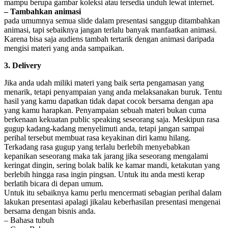
mampu berupa gambar koleksi atau tersedia unduh lewat internet.
– Tambahkan animasi
pada umumnya semua slide dalam presentasi sanggup ditambahkan
animasi, tapi sebaiknya jangan terlalu banyak manfaatkan animasi.
Karena bisa saja audiens tambah tertarik dengan animasi daripada
mengisi materi yang anda sampaikan.
3. Delivery
Jika anda udah miliki materi yang baik serta pengamasan yang
menarik, tetapi penyampaian yang anda melaksanakan buruk. Tentu
hasil yang kamu dapatkan tidak dapat cocok bersama dengan apa
yang kamu harapkan. Penyampaian sebuah materi bukan cuma
berkenaan kekuatan public speaking seseorang saja. Meskipun rasa
gugup kadang-kadang menyelimuti anda, tetapi jangan sampai
perihal tersebut membuat rasa keyakinan diri kamu hilang.
Terkadang rasa gugup yang terlalu berlebih menyebabkan
kepanikan seseorang maka tak jarang jika seseorang mengalami
keringat dingin, sering bolak balik ke kamar mandi, ketakutan yang
berlebih hingga rasa ingin pingsan. Untuk itu anda mesti kerap
berlatih bicara di depan umum.
Untuk itu sebaiknya kamu perlu mencermati sebagian perihal dalam
lakukan presentasi apalagi jikalau keberhasilan presentasi mengenai
bersama dengan bisnis anda.
– Bahasa tubuh