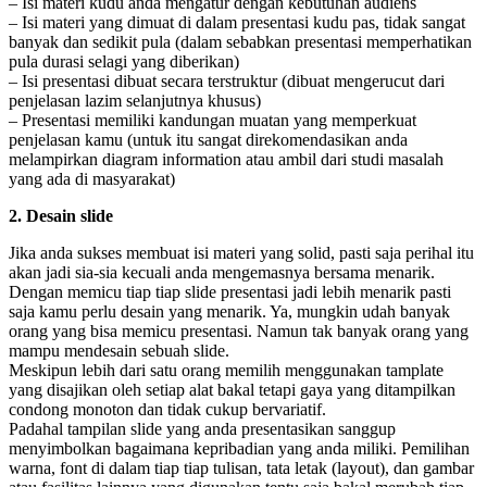
– Isi materi kudu anda mengatur dengan kebutuhan audiens
– Isi materi yang dimuat di dalam presentasi kudu pas, tidak sangat
banyak dan sedikit pula (dalam sebabkan presentasi memperhatikan
pula durasi selagi yang diberikan)
– Isi presentasi dibuat secara terstruktur (dibuat mengerucut dari
penjelasan lazim selanjutnya khusus)
– Presentasi memiliki kandungan muatan yang memperkuat
penjelasan kamu (untuk itu sangat direkomendasikan anda
melampirkan diagram information atau ambil dari studi masalah
yang ada di masyarakat)
2. Desain slide
Jika anda sukses membuat isi materi yang solid, pasti saja perihal itu
akan jadi sia-sia kecuali anda mengemasnya bersama menarik.
Dengan memicu tiap tiap slide presentasi jadi lebih menarik pasti
saja kamu perlu desain yang menarik. Ya, mungkin udah banyak
orang yang bisa memicu presentasi. Namun tak banyak orang yang
mampu mendesain sebuah slide.
Meskipun lebih dari satu orang memilih menggunakan tamplate
yang disajikan oleh setiap alat bakal tetapi gaya yang ditampilkan
condong monoton dan tidak cukup bervariatif.
Padahal tampilan slide yang anda presentasikan sanggup
menyimbolkan bagaimana kepribadian yang anda miliki. Pemilihan
warna, font di dalam tiap tiap tulisan, tata letak (layout), dan gambar