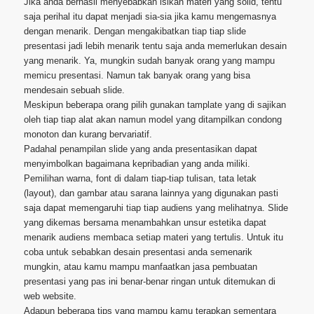
Jika anda berhasil menyebabkan isikan materi yang solid, tentu
saja perihal itu dapat menjadi sia-sia jika kamu mengemasnya
dengan menarik. Dengan mengakibatkan tiap tiap slide
presentasi jadi lebih menarik tentu saja anda memerlukan desain
yang menarik. Ya, mungkin sudah banyak orang yang mampu
memicu presentasi. Namun tak banyak orang yang bisa
mendesain sebuah slide.
Meskipun beberapa orang pilih gunakan tamplate yang di sajikan
oleh tiap tiap alat akan namun model yang ditampilkan condong
monoton dan kurang bervariatif.
Padahal penampilan slide yang anda presentasikan dapat
menyimbolkan bagaimana kepribadian yang anda miliki.
Pemilihan warna, font di dalam tiap-tiap tulisan, tata letak
(layout), dan gambar atau sarana lainnya yang digunakan pasti
saja dapat memengaruhi tiap tiap audiens yang melihatnya. Slide
yang dikemas bersama menambahkan unsur estetika dapat
menarik audiens membaca setiap materi yang tertulis. Untuk itu
coba untuk sebabkan desain presentasi anda semenarik
mungkin, atau kamu mampu manfaatkan jasa pembuatan
presentasi yang pas ini benar-benar ringan untuk ditemukan di
web website.
Adapun beberapa tips yang mampu kamu terapkan sementara