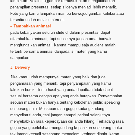
lampirkan. Selain itu,gambar termasuk akan mengakibatkan
penampilan presentasi setiap slidenya menjadi lebih menarik.
Foto yang kamu lampirkan mampu berwujud gambar koleksi atau
tersedia unduh melalui internet.
– Tambahkan animasi
pada kebanyakan seluruh slide di dalam presentasi dapat
ditambahkan animasi, tapi sebaiknya jangan amat banyak
mengfungsikan animasi. Karena mampu saja audiens malah
tertarik bersama animasi daripada isi materi yang kamu
sampaikan.
3. Delivery
Jika kamu udah mempunyai materi yang baik dan juga
pengamasan yang menarik, tapi penyampaian yang kamu
lakukan buruk. Tentu hasil yang anda dapatkan tidak dapat
sesuai bersama dengan apa yang anda harapkan. Penyampaian
sebuah materi bukan hanya tentang kebolehan public speaking
seseorang saja. Meskipun rasa gugup kadang-kadang
menyelimuti anda, tapi jangan sampai perihal selanjutnya
menyebabkan rasa kepercayaan diri anda hilang. Terkadang rasa
gugup yang berlebihan mengundang kepanikan seseorang maka
tak jarang kecuali seseorang mengalami keringat dingin, kerap