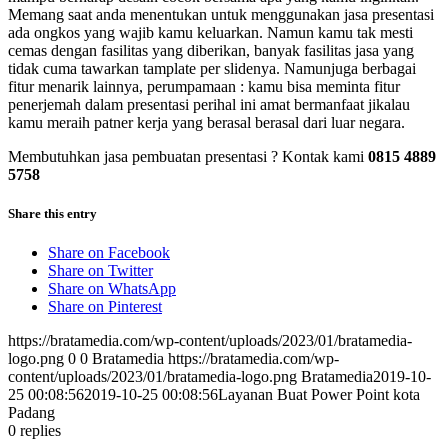
Memang saat anda menentukan untuk menggunakan jasa presentasi
ada ongkos yang wajib kamu keluarkan. Namun kamu tak mesti
cemas dengan fasilitas yang diberikan, banyak fasilitas jasa yang
tidak cuma tawarkan tamplate per slidenya. Namunjuga berbagai
fitur menarik lainnya, perumpamaan : kamu bisa meminta fitur
penerjemah dalam presentasi perihal ini amat bermanfaat jikalau
kamu meraih patner kerja yang berasal berasal dari luar negara.
Membutuhkan jasa pembuatan presentasi ? Kontak kami
0815 4889
5758
Share this entry
Share on Facebook
Share on Twitter
Share on WhatsApp
Share on Pinterest
https://bratamedia.com/wp-content/uploads/2023/01/bratamedia-
logo.png
0
0
Bratamedia
https://bratamedia.com/wp-
content/uploads/2023/01/bratamedia-logo.png
Bratamedia
2019-10-
25 00:08:56
2019-10-25 00:08:56
Layanan Buat Power Point kota
Padang
0
replies