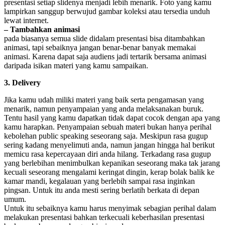
presentasi setiap slidenya menjadi lebih menarik. Foto yang kamu
lampirkan sanggup berwujud gambar koleksi atau tersedia unduh
lewat internet.
– Tambahkan animasi
pada biasanya semua slide didalam presentasi bisa ditambahkan
animasi, tapi sebaiknya jangan benar-benar banyak memakai
animasi. Karena dapat saja audiens jadi tertarik bersama animasi
daripada isikan materi yang kamu sampaikan.
3. Delivery
Jika kamu udah miliki materi yang baik serta pengamasan yang
menarik, namun penyampaian yang anda melaksanakan buruk.
Tentu hasil yang kamu dapatkan tidak dapat cocok dengan apa yang
kamu harapkan. Penyampaian sebuah materi bukan hanya perihal
kebolehan public speaking seseorang saja. Meskipun rasa gugup
sering kadang menyelimuti anda, namun jangan hingga hal berikut
memicu rasa kepercayaan diri anda hilang. Terkadang rasa gugup
yang berlebihan menimbulkan kepanikan seseorang maka tak jarang
kecuali seseorang mengalami keringat dingin, kerap bolak balik ke
kamar mandi, kegalauan yang berlebih sampai rasa inginkan
pingsan. Untuk itu anda mesti sering berlatih berkata di depan
umum.
Untuk itu sebaiknya kamu harus menyimak sebagian perihal dalam
melakukan presentasi bahkan terkecuali keberhasilan presentasi