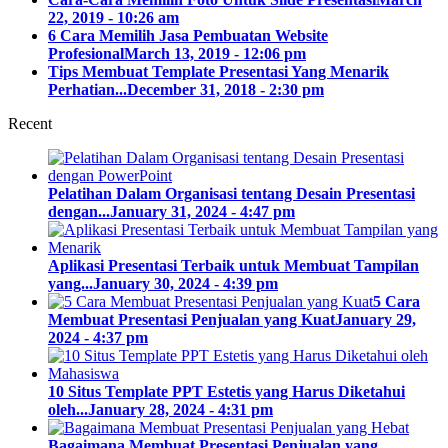
22, 2019 - 10:26 am
6 Cara Memilih Jasa Pembuatan Website
Profesional
March 13, 2019 - 12:06 pm
Tips Membuat Template Presentasi Yang Menarik
Perhatian...
December 31, 2018 - 2:30 pm
Recent
Pelatihan Dalam Organisasi tentang Desain Presentasi
dengan...
January 31, 2024 - 4:47 pm
Aplikasi Presentasi Terbaik untuk Membuat Tampilan
yang...
January 30, 2024 - 4:39 pm
5 Cara
Membuat Presentasi Penjualan yang Kuat
January 29,
2024 - 4:37 pm
10 Situs Template PPT Estetis yang Harus Diketahui
oleh...
January 28, 2024 - 4:31 pm
Bagaimana Membuat Presentasi Penjualan yang