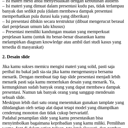
– Isi materi mesti anda menyesuaikan dengan kebutuhan audiens
– Isi materi yang dimuat dalam presentasi kudu pas, tidak terlampau
banyak dan sedikit pula (dalam membawa dampak presentasi
memperhatikan pula durasi kala yang diberikan)
– Isi presentasi dibikin secara terstruktur (dibuat mengerucut berasal
dari penjelasan umum lalu khusus)
– Presentasi memiliki kandungan muatan yang memperkuat
penjelasan kamu (untuk itu benar-benar disarankan kamu
melampirkan diagram knowledge atau ambil dari studi kasus yang
tersedia di masyarakat)
2. Desain slide
Jika kamu sukses memicu mengisi materi yang solid, pasti saja
perihal itu bakal jadi sia-sia jika kamu mengemasnya bersama
menarik. Dengan membuat tiap tiap slide presentasi menjadi lebih
menarik pasti saja kamu memerlukan desain yang menarik. Ya,
kemungkinan sudah banyak orang yang dapat membawa dampak
presentasi. Namun tak banyak orang yang sanggup mendesain
sebuah slide.
Meskipun lebih dari satu orang menentukan gunakan tamplate yang
dihidangkan oleh setiap alat dapat tetapi model yang ditampilkan
cenderung monoton dan tidak cukup bervariatif.
Padahal penampilan slide yang kamu presentasikan bisa
menyimbolkan bagaimana kepribadian yang kamu miliki. Pemilihan