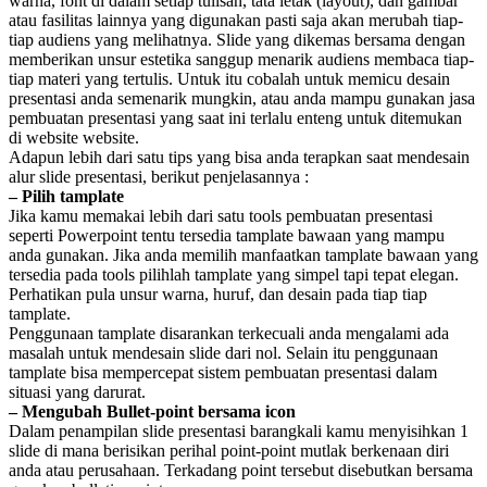
warna, font di dalam setiap tulisan, tata letak (layout), dan gambar
atau fasilitas lainnya yang digunakan pasti saja akan merubah tiap-
tiap audiens yang melihatnya. Slide yang dikemas bersama dengan
memberikan unsur estetika sanggup menarik audiens membaca tiap-
tiap materi yang tertulis. Untuk itu cobalah untuk memicu desain
presentasi anda semenarik mungkin, atau anda mampu gunakan jasa
pembuatan presentasi yang saat ini terlalu enteng untuk ditemukan
di website website.
Adapun lebih dari satu tips yang bisa anda terapkan saat mendesain
alur slide presentasi, berikut penjelasannya :
– Pilih tamplate
Jika kamu memakai lebih dari satu tools pembuatan presentasi
seperti Powerpoint tentu tersedia tamplate bawaan yang mampu
anda gunakan. Jika anda memilih manfaatkan tamplate bawaan yang
tersedia pada tools pilihlah tamplate yang simpel tapi tepat elegan.
Perhatikan pula unsur warna, huruf, dan desain pada tiap tiap
tamplate.
Penggunaan tamplate disarankan terkecuali anda mengalami ada
masalah untuk mendesain slide dari nol. Selain itu penggunaan
tamplate bisa mempercepat sistem pembuatan presentasi dalam
situasi yang darurat.
– Mengubah Bullet-point bersama icon
Dalam penampilan slide presentasi barangkali kamu menyisihkan 1
slide di mana berisikan perihal point-point mutlak berkenaan diri
anda atau perusahaan. Terkadang point tersebut disebutkan bersama