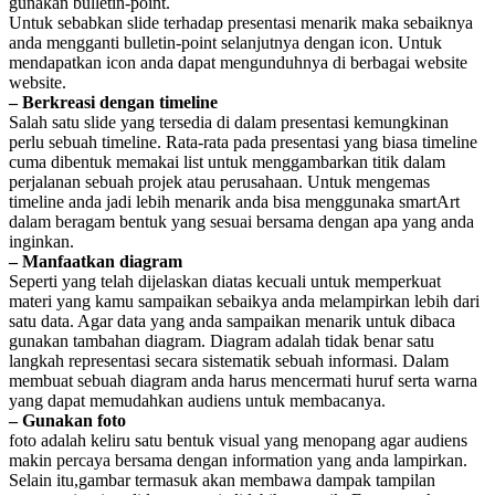
gunakan bulletin-point.
Untuk sebabkan slide terhadap presentasi menarik maka sebaiknya
anda mengganti bulletin-point selanjutnya dengan icon. Untuk
mendapatkan icon anda dapat mengunduhnya di berbagai website
website.
– Berkreasi dengan timeline
Salah satu slide yang tersedia di dalam presentasi kemungkinan
perlu sebuah timeline. Rata-rata pada presentasi yang biasa timeline
cuma dibentuk memakai list untuk menggambarkan titik dalam
perjalanan sebuah projek atau perusahaan. Untuk mengemas
timeline anda jadi lebih menarik anda bisa menggunaka smartArt
dalam beragam bentuk yang sesuai bersama dengan apa yang anda
inginkan.
– Manfaatkan diagram
Seperti yang telah dijelaskan diatas kecuali untuk memperkuat
materi yang kamu sampaikan sebaikya anda melampirkan lebih dari
satu data. Agar data yang anda sampaikan menarik untuk dibaca
gunakan tambahan diagram. Diagram adalah tidak benar satu
langkah representasi secara sistematik sebuah informasi. Dalam
membuat sebuah diagram anda harus mencermati huruf serta warna
yang dapat memudahkan audiens untuk membacanya.
– Gunakan foto
foto adalah keliru satu bentuk visual yang menopang agar audiens
makin percaya bersama dengan information yang anda lampirkan.
Selain itu,gambar termasuk akan membawa dampak tampilan