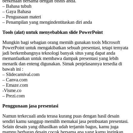
berkenaan bersama dengan bisnis anda.
– Bahasa tubuh
– Gaya Bahasa
– Penguasaan materi
– Penampilan yang mengindentitaskan diri anda
Tools (alat) untuk menyebabkan slide PowerPoint
Mungkin bagi sebagian orang memiih gunakan tools Microsoft
PowerPoint untuk mengakibatkan sebuah presentasi, tetapi ternyata
jadi berkembangnya teknologi banyak situs yang dapat anda
memanfaatkan untuk membawa dampak presentasi yang lebih
menarik dan enteng digunakan. Simak penjelasannya tersedia di
bawah ini :
– Slidecarnival.com
– Canva.com
– Emaze.com
-Visme.co
– Prezi.com
Penggunaan jasa presentasi
Namun terkecuali anda terasa kurang puas dengan hasil desain
sendiri kamu sanggup memilih memakai jasa pembuatan presentasi.
Selain desain yang dihasilkan udah terjamin bagus, kamu juga
mampu berharap desain cocok bersama apa yang kamu inginkan.