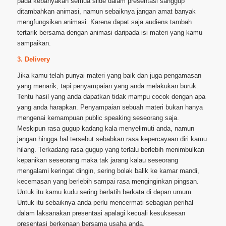
pada kebanyakan semua slide dalam presentasi sanggup
ditambahkan animasi, namun sebaiknya jangan amat banyak
mengfungsikan animasi. Karena dapat saja audiens tambah
tertarik bersama dengan animasi daripada isi materi yang kamu
sampaikan.
3. Delivery
Jika kamu telah punyai materi yang baik dan juga pengamasan
yang menarik, tapi penyampaian yang anda melakukan buruk.
Tentu hasil yang anda dapatkan tidak mampu cocok dengan apa
yang anda harapkan. Penyampaian sebuah materi bukan hanya
mengenai kemampuan public speaking seseorang saja.
Meskipun rasa gugup kadang kala menyelimuti anda, namun
jangan hingga hal tersebut sebabkan rasa kepercayaan diri kamu
hilang. Terkadang rasa gugup yang terlalu berlebih menimbulkan
kepanikan seseorang maka tak jarang kalau seseorang
mengalami keringat dingin, sering bolak balik ke kamar mandi,
kecemasan yang berlebih sampai rasa menginginkan pingsan.
Untuk itu kamu kudu sering berlatih berkata di depan umum.
Untuk itu sebaiknya anda perlu mencermati sebagian perihal
dalam laksanakan presentasi apalagi kecuali kesuksesan
presentasi berkenaan bersama usaha anda.