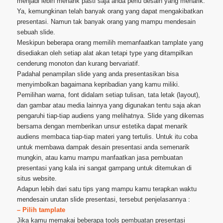
menjadi lebih menarik pasti saja anda perlu desain yang menarik.
Ya, kemungkinan telah banyak orang yang dapat mengakibatkan
presentasi. Namun tak banyak orang yang mampu mendesain
sebuah slide.
Meskipun beberapa orang memilih memanfaatkan tamplate yang
disediakan oleh setiap alat akan tetapi type yang ditampilkan
cenderung monoton dan kurang bervariatif.
Padahal penampilan slide yang anda presentasikan bisa
menyimbolkan bagaimana kepribadian yang kamu miliki.
Pemilihan warna, font didalam setiap tulisan, tata letak (layout),
dan gambar atau media lainnya yang digunakan tentu saja akan
pengaruhi tiap-tiap audiens yang melihatnya. Slide yang dikemas
bersama dengan memberikan unsur estetika dapat menarik
audiens membaca tiap-tiap materi yang tertulis. Untuk itu coba
untuk membawa dampak desain presentasi anda semenarik
mungkin, atau kamu mampu manfaatkan jasa pembuatan
presentasi yang kala ini sangat gampang untuk ditemukan di
situs website.
Adapun lebih dari satu tips yang mampu kamu terapkan waktu
mendesain urutan slide presentasi, tersebut penjelasannya :
– Pilih tamplate
Jika kamu memakai beberapa tools pembuatan presentasi