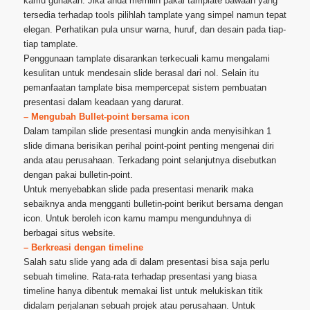
kamu gunakan. Jika anda memilih pakai tamplate bawaan yang
tersedia terhadap tools pilihlah tamplate yang simpel namun tepat
elegan. Perhatikan pula unsur warna, huruf, dan desain pada tiap-
tiap tamplate.
Penggunaan tamplate disarankan terkecuali kamu mengalami
kesulitan untuk mendesain slide berasal dari nol. Selain itu
pemanfaatan tamplate bisa mempercepat sistem pembuatan
presentasi dalam keadaan yang darurat.
– Mengubah Bullet-point bersama icon
Dalam tampilan slide presentasi mungkin anda menyisihkan 1
slide dimana berisikan perihal point-point penting mengenai diri
anda atau perusahaan. Terkadang point selanjutnya disebutkan
dengan pakai bulletin-point.
Untuk menyebabkan slide pada presentasi menarik maka
sebaiknya anda mengganti bulletin-point berikut bersama dengan
icon. Untuk beroleh icon kamu mampu mengunduhnya di
berbagai situs website.
– Berkreasi dengan timeline
Salah satu slide yang ada di dalam presentasi bisa saja perlu
sebuah timeline. Rata-rata terhadap presentasi yang biasa
timeline hanya dibentuk memakai list untuk melukiskan titik
didalam perjalanan sebuah projek atau perusahaan. Untuk