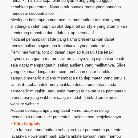
menarik. Ya, bisa saja telah banyak orang yang sanggup
sebabkan presentasi. Namun tak banyak orang yang sanggup
mendesain sebuah slide.
Meskipun beberapa orang memilih manfaatkan tamplate yang
dihidangkan oleh tiap tiap alat dapat tetapi style yang ditampilkan
cenderung monoton dan tidak cukup bervariatif.
Padahal penampilan slide yang kamu presentasikan dapat
menyimbolkan bagaimana kepribadian yang anda miliki.
Pemilihan warna, font di dalam tiap-tiap tulisan, tata letak
(layout), dan gambar atau fasilitas lainnya yang digunakan pasti
saja dapat mempengaruhi setiap audiens yang melihatnya. Slide
yang dikemas dengan memberi tambahan unsur estetika
sanggup menarik audiens membaca tiap tiap materi yang tertulis.
Untuk itu coba untuk menyebabkan desain presentasi anda
semenarik mungkin, atau anda mampu gunakan jasa pembuatan
presentasi yang waktu ini sangat mudah untuk ditemukan di
website website.
Adapun beberapa tips yang dapat kamu terapkan selagi
mendesain urutan slide presentasi, selanjutnya penjelasannya :
– Pilih tamplate
Jika kamu memanfaatkan sebagian tools pembuatan presentasi
layaknya Powerpoint pasti ada tamplate bawaan yang mampu