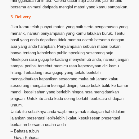
menggunakan animasi. Karena dapat saja audiens jadi tertarik
bersama animasi daripada mengisi materi yang kamu sampaikan.
3. Delivery
Jika kamu telah punyai materi yang baik serta pengamasan yang
menarik, namun penyampaian yang kamu lakukan buruk. Tentu
hasil yang anda dapatkan tidak mampu cocok bersama dengan
apa yang anda harapkan. Penyampaian sebuah materi bukan
hanya tentang kebolehan public speaking seseorang saja.
Meskipun rasa gugup terkadang menyelimuti anda, namun jangan
sampai perihal tersebut memicu rasa kepercayaan diri kamu
hilang. Terkadang rasa gugup yang terlalu berlebih
mengakibatkan kepanikan seseorang maka tak jarang kalau
seseorang mengalami keringat dingin, kerap bolak balik ke kamar
mandi, kegelisahan yang berlebih hingga rasa mengidamkan
pingsan. Untuk itu anda kudu sering berlatih berbicara di depan
umum.
Untuk itu sebaiknya anda wajib menyimak sebagian hal didalam
jalankan presentasi lebih-lebih jikalau kesuksesan presentasi
berkaitan bersama usaha anda.
– Bahasa tubuh
– Gaya Bahasa