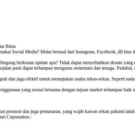
ota Bima
 memakai Social Media? Mulai berasal dari Instagram, Facebook, dll bi
Bingung berkenan update apa? Tidak dapat menyebabkan desain yang m
 sejalan pasti dapat terlampau menguras sementara dan tenaga. Padaha
puh dan juga efektif untuk memajukan usaha rekan-rekan. Seperti suda
penggunaan yang sesuai bersama dengan tujuan market terlampau baik u
mpat promosi dan juga pemasaran, yang wajib kawan rekan pahami ialah
ari Cuponation.: