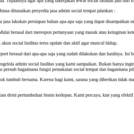
ala. Tujuannya agar apa yang dikerjakan lewat social fasilitas jadi har
asa ditunaikan penyedia jasa admin social tempat jalankan :
dia jasa lakukan persiapan bahan apa-apa saja yang dapat disampaikan m
. Mulai berasal dari merespon pertanyaan yang masuk atau keinginan ket
kun social fasilitas terus update dan aktif agar muncul hidup.
ort berasal dari apa-apa saja yang sudah dilakukan dan hasilnya. Ini bak
ngelola admin social fasilitas yang kami sampaikan. Bukan hanya ing
las pernah bagaimana fungsi pemakaian social tempat dan bagaimana pili
tuk tumbuh bersama. Karena bagi kami, sarana yang diberikan tidak ma
kalian demi pertumbuhan bisnis kedepan. Kami percaya, kiat yang efekt