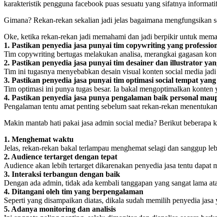
karakteristik pengguna facebook puas sesuatu yang sifatnya informat
Gimana? Rekan-rekan sekalian jadi jelas bagaimana mengfungsikan s
Oke, ketika rekan-rekan jadi memahami dan jadi berpikir untuk mem
1. Pastikan penyedia jasa punyai tim copywriting yang professio
Tim copywriting bertugas melakukan analisa, merangkai gagasan kont
2. Pastikan penyedia jasa punyai tim desainer dan illustrator y
Tim ini tugasnya menyebabkan desain visual konten social media jadi 
3. Pastikan penyedia jasa punyai tim optimasi social tempat yan
Tim optimasi ini punya tugas besar. Ia bakal mengoptimalkan konten
4. Pastikan penyedia jasa punya pengalaman baik personal ma
Pengalaman tentu amat penting sebelum saat rekan-rekan menentukan
Makin mantab hati pakai jasa admin social media? Berikut beberapa
1. Menghemat waktu
Jelas, rekan-rekan bakal terlampau menghemat selagi dan sanggup leb
2. Audience tertarget dengan tepat
Audience akan lebih tertarget dikarenakan penyedia jasa tentu dapat m
3. Interaksi terbangun dengan baik
Dengan ada admin, tidak ada kembali tanggapan yang sangat lama at
4. Ditangani oleh tim yang berpengalaman
Seperti yang disampaikan diatas, dikala sudah memilih penyedia jasa 
5. Adanya monitoring dan analisis