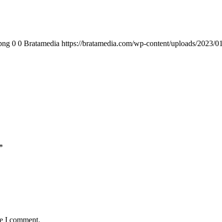
png
0
0
Bratamedia
https://bratamedia.com/wp-content/uploads/2023/0
*
me I comment.