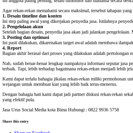
Ini anggota paling penting, selalu dimonitor dan dianalisa secara berk
Agar rekan-rekan memahami secara maksimal, tersebut tahapan yang bi
1. Desain timeline dan konten
Ini step paling awal yang dikerjakan penyedia jasa. Istilahnya penye
2. Pengelolaan akun
Setelah bagian desain, penyedia jasa akan jadi jalankan pengelolaan
3. Posting dan optimasi
Ini pasti dilakukan, dikarenakan target awal adalah membawa dampak a
4. Report
Bagian akhir berasal dari proses yang dilakukan adalah pertolongan rep
Nah, sudah benar-benar lengkap nampaknya informasi seputar jasa pe
terbaik. Tapi, lebih terhadap bagaimana rekan-rekan menjadi lebih je
Kami dapat terlalu bahagia jikalau rekan-rekan miliki permohonan un
wejangan untuk membuat kiat yang lebih baik terus-menerus.
Dengan bahagia hati kami dapat jadi partner diskusi rekan-rekan se
yang efektif pula.
Jasa Urus Social Media kota Bima Hubungi : 0822 9936 5758
Share this entry
Share on Facebook