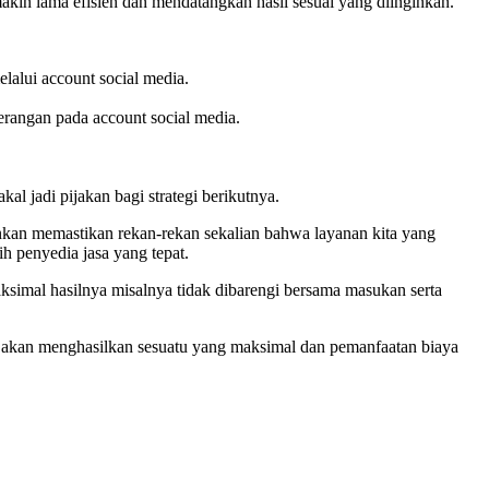
i makin lama efisien dan mendatangkan hasil sesuai yang diinginkan.
elalui account social media.
erangan pada account social media.
al jadi pijakan bagi strategi berikutnya.
inkan memastikan rekan-rekan sekalian bahwa layanan kita yang
h penyedia jasa yang tepat.
ksimal hasilnya misalnya tidak dibarengi bersama masukan serta
if akan menghasilkan sesuatu yang maksimal dan pemanfaatan biaya