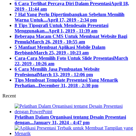
6 Cara Terlihat Percaya Diri Dalam Presentasi
April 18,
2019 - 11:44 am
7 Hal Yang Perlu Dipertimbangkan Sebelum Memilih
Warna Untuk...
April 17, 2019 - 2:34 pm
8 Tips Tipografi Untuk Mendesain Presentasi
Menggunakan...
April 1, 2019 - 11:39 am
Beberapa Macam CMS Untuk Membuat Website Bagi
Pemula
March 26, 2019 - 10:55 am
5 Manfaat Membuat Aplikasi Mobile Dalam
Berbisnis
March 25, 2019 - 10:23 am
Cara-Cara Memilih Foto Untuk Slide Presentasi
March
22, 2019 - 10:26 am
6 Cara Memilih Jasa Pembuatan Website
Profesional
March 13, 2019 - 12:06 pm
Tips Membuat Template Presentasi Yang Menarik
Perhatian...
December 31, 2018 - 2:30 pm
Recent
Pelatihan Dalam Organisasi tentang Desain Presentasi
dengan...
January 31, 2024 - 4:47 pm