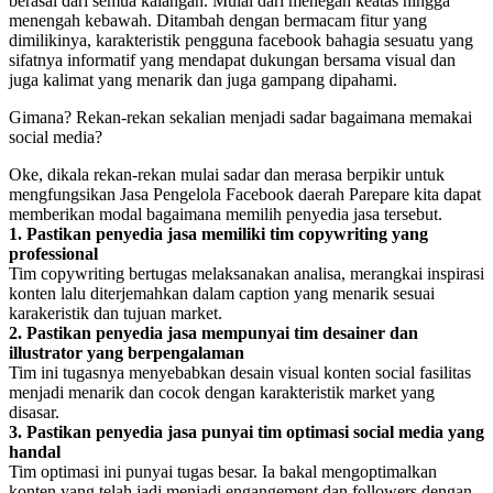
berasal dari semua kalangan. Mulai dari menegah keatas hingga
menengah kebawah. Ditambah dengan bermacam fitur yang
dimilikinya, karakteristik pengguna facebook bahagia sesuatu yang
sifatnya informatif yang mendapat dukungan bersama visual dan
juga kalimat yang menarik dan juga gampang dipahami.
Gimana? Rekan-rekan sekalian menjadi sadar bagaimana memakai
social media?
Oke, dikala rekan-rekan mulai sadar dan merasa berpikir untuk
mengfungsikan Jasa Pengelola Facebook daerah Parepare kita dapat
memberikan modal bagaimana memilih penyedia jasa tersebut.
1. Pastikan penyedia jasa memiliki tim copywriting yang
professional
Tim copywriting bertugas melaksanakan analisa, merangkai inspirasi
konten lalu diterjemahkan dalam caption yang menarik sesuai
karakeristik dan tujuan market.
2. Pastikan penyedia jasa mempunyai tim desainer dan
illustrator yang berpengalaman
Tim ini tugasnya menyebabkan desain visual konten social fasilitas
menjadi menarik dan cocok dengan karakteristik market yang
disasar.
3. Pastikan penyedia jasa punyai tim optimasi social media yang
handal
Tim optimasi ini punyai tugas besar. Ia bakal mengoptimalkan
konten yang telah jadi menjadi engangement dan followers dengan