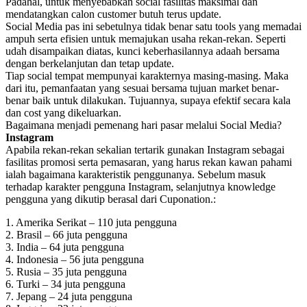
Padahal, untuk menyebabkan social fasilitas maksimal dan
mendatangkan calon customer butuh terus update.
Social Media pas ini sebetulnya tidak benar satu tools yang memadai
ampuh serta efisien untuk memajukan usaha rekan-rekan. Seperti
udah disampaikan diatas, kunci keberhasilannya adaah bersama
dengan berkelanjutan dan tetap update.
Tiap social tempat mempunyai karakternya masing-masing. Maka
dari itu, pemanfaatan yang sesuai bersama tujuan market benar-
benar baik untuk dilakukan. Tujuannya, supaya efektif secara kala
dan cost yang dikeluarkan.
Bagaimana menjadi pemenang hari pasar melalui Social Media?
Instagram
Apabila rekan-rekan sekalian tertarik gunakan Instagram sebagai
fasilitas promosi serta pemasaran, yang harus rekan kawan pahami
ialah bagaimana karakteristik penggunanya. Sebelum masuk
terhadap karakter pengguna Instagram, selanjutnya knowledge
pengguna yang dikutip berasal dari Cuponation.:
1. Amerika Serikat – 110 juta pengguna
2. Brasil – 66 juta pengguna
3. India – 64 juta pengguna
4. Indonesia – 56 juta pengguna
5. Rusia – 35 juta pengguna
6. Turki – 34 juta pengguna
7. Jepang – 24 juta pengguna