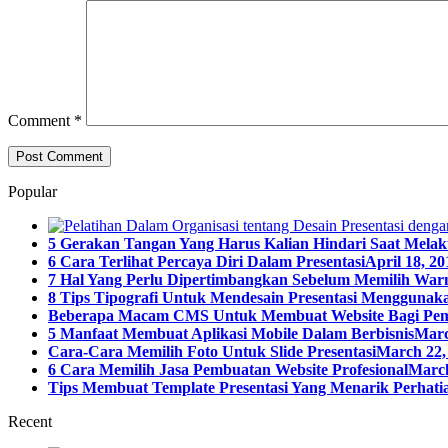
Comment
*
Popular
5 Gerakan Tangan Yang Harus Kalian Hindari Saat Melak
6 Cara Terlihat Percaya Diri Dalam Presentasi
April 18, 20
7 Hal Yang Perlu Dipertimbangkan Sebelum Memilih Warn
8 Tips Tipografi Untuk Mendesain Presentasi Menggunaka
Beberapa Macam CMS Untuk Membuat Website Bagi Pe
5 Manfaat Membuat Aplikasi Mobile Dalam Berbisnis
Marc
Cara-Cara Memilih Foto Untuk Slide Presentasi
March 22,
6 Cara Memilih Jasa Pembuatan Website Profesional
March
Tips Membuat Template Presentasi Yang Menarik Perhatia
Recent