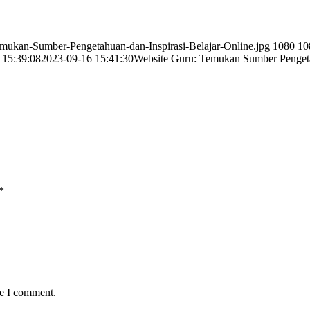
emukan-Sumber-Pengetahuan-dan-Inspirasi-Belajar-Online.jpg
1080
10
 15:39:08
2023-09-16 15:41:30
Website Guru: Temukan Sumber Pengetah
*
me I comment.