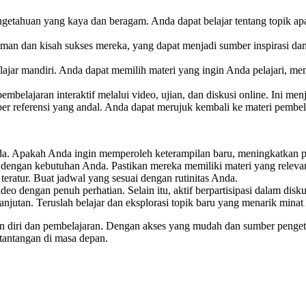
etahuan yang kaya dan beragam. Anda dapat belajar tentang topik apa 
man dan kisah sukses mereka, yang dapat menjadi sumber inspirasi da
jar mandiri. Anda dapat memilih materi yang ingin Anda pelajari, me
belajaran interaktif melalui video, ujian, dan diskusi online. Ini men
mber referensi yang andal. Anda dapat merujuk kembali ke materi pemb
nda. Apakah Anda ingin memperoleh keterampilan baru, meningkatkan p
 dengan kebutuhan Anda. Pastikan mereka memiliki materi yang releva
teratur. Buat jadwal yang sesuai dengan rutinitas Anda.
 video dengan penuh perhatian. Selain itu, aktif berpartisipasi dalam d
anjutan. Teruslah belajar dan eksplorasi topik baru yang menarik minat
an diri dan pembelajaran. Dengan akses yang mudah dan sumber penge
tantangan di masa depan.