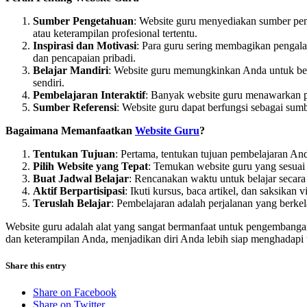
Sumber Pengetahuan
: Website guru menyediakan sumber peng
atau keterampilan profesional tertentu.
Inspirasi dan Motivasi
: Para guru sering membagikan pengala
dan pencapaian pribadi.
Belajar Mandiri
: Website guru memungkinkan Anda untuk bela
sendiri.
Pembelajaran Interaktif
: Banyak website guru menawarkan pem
Sumber Referensi
: Website guru dapat berfungsi sebagai su
Bagaimana Memanfaatkan
Website Guru
?
Tentukan Tujuan
: Pertama, tentukan tujuan pembelajaran A
Pilih Website yang Tepat
: Temukan website guru yang sesuai
Buat Jadwal Belajar
: Rencanakan waktu untuk belajar secara 
Aktif Berpartisipasi
: Ikuti kursus, baca artikel, dan saksikan
Teruslah Belajar
: Pembelajaran adalah perjalanan yang berkel
Website guru adalah alat yang sangat bermanfaat untuk pengembang
dan keterampilan Anda, menjadikan diri Anda lebih siap menghadapi 
Share this entry
Share on Facebook
Share on Twitter