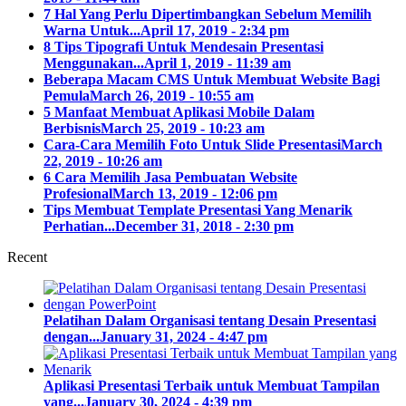
7 Hal Yang Perlu Dipertimbangkan Sebelum Memilih
Warna Untuk...
April 17, 2019 - 2:34 pm
8 Tips Tipografi Untuk Mendesain Presentasi
Menggunakan...
April 1, 2019 - 11:39 am
Beberapa Macam CMS Untuk Membuat Website Bagi
Pemula
March 26, 2019 - 10:55 am
5 Manfaat Membuat Aplikasi Mobile Dalam
Berbisnis
March 25, 2019 - 10:23 am
Cara-Cara Memilih Foto Untuk Slide Presentasi
March
22, 2019 - 10:26 am
6 Cara Memilih Jasa Pembuatan Website
Profesional
March 13, 2019 - 12:06 pm
Tips Membuat Template Presentasi Yang Menarik
Perhatian...
December 31, 2018 - 2:30 pm
Recent
Pelatihan Dalam Organisasi tentang Desain Presentasi
dengan...
January 31, 2024 - 4:47 pm
Aplikasi Presentasi Terbaik untuk Membuat Tampilan
yang...
January 30, 2024 - 4:39 pm