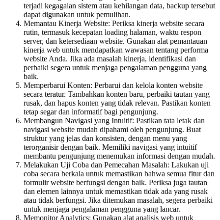
terjadi kegagalan sistem atau kehilangan data, backup tersebut
dapat digunakan untuk pemulihan.
Memantau Kinerja Website: Periksa kinerja website secara
rutin, termasuk kecepatan loading halaman, waktu respon
server, dan ketersediaan website. Gunakan alat pemantauan
kinerja web untuk mendapatkan wawasan tentang performa
website Anda. Jika ada masalah kinerja, identifikasi dan
perbaiki segera untuk menjaga pengalaman pengguna yang
baik.
Memperbarui Konten: Perbarui dan kelola konten website
secara teratur. Tambahkan konten baru, perbaiki tautan yang
rusak, dan hapus konten yang tidak relevan. Pastikan konten
tetap segar dan informatif bagi pengunjung.
Membangun Navigasi yang Intuitif: Pastikan tata letak dan
navigasi website mudah dipahami oleh pengunjung. Buat
struktur yang jelas dan konsisten, dengan menu yang
terorganisir dengan baik. Memiliki navigasi yang intuitif
membantu pengunjung menemukan informasi dengan mudah.
Melakukan Uji Coba dan Pemecahan Masalah: Lakukan uji
coba secara berkala untuk memastikan bahwa semua fitur dan
formulir website berfungsi dengan baik. Periksa juga tautan
dan elemen lainnya untuk memastikan tidak ada yang rusak
atau tidak berfungsi. Jika ditemukan masalah, segera perbaiki
untuk menjaga pengalaman pengguna yang lancar.
Memonitor Analytics: Gunakan alat analisis web untuk