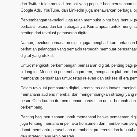
dan Twitter telah menjadi tempat yang populer bagi perusahaan unt
Google Ads, YouTube, dan LinkedIn juga menawarkan berbagai op
Perkembangan teknologi juga telah membuka pintu bagi bentuk pemasa
berbasis lokasi, dan lain sebagainya. Kemampuan untuk mengint
penting dari revolusi pemasaran digital.
Namun, revolusi pemasaran digital juga menghadirkan tantangan b
perhatian pelanggan yang semakin terpecah membuat perusahaan
digital yang efektif.
Untuk mengikuti perkembangan pemasaran digital, penting bagi 
bidang ini. Mengikuti perkembangan tren, menguasai platform dan
membantu perusahaan untuk tetap relevan dan sukses di era pema
Dalam revolusi pemasaran digital, kreativitas dan inovasi menj
memahami audiens mereka, dan mengembangkan strategi yang rele
besar. Oleh karena itu, perusahaan harus siap untuk berubah dan b
berkembang.
Penting bagi perusahaan untuk memahami bahwa pemasaran digita
juga tentang memahami perilaku konsumen dan memberikan pengal
dapat membantu perusahaan memahami preferensi dan kebutuhan 
dan strategi yang lebih terarah.