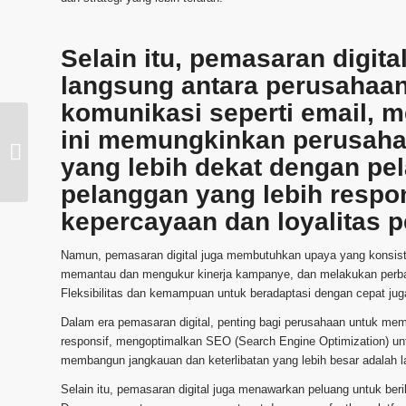
Selain itu, pemasaran digit
langsung antara perusahaan
komunikasi seperti email, me
Kreasi Fungsional Ide
ini memungkinkan perusaha
Desain Infrastruktur
yang lebih dekat dengan pe
Rumah yang Praktis
oleh Arsitek
pelanggan yang lebih resp
kepercayaan dan loyalitas 
Namun, pemasaran digital juga membutuhkan upaya yang konsiste
memantau dan mengukur kinerja kampanye, dan melakukan perbai
Fleksibilitas dan kemampuan untuk beradaptasi dengan cepat jug
Dalam era pemasaran digital, penting bagi perusahaan untuk mem
responsif, mengoptimalkan SEO (Search Engine Optimization) unt
membangun jangkauan dan keterlibatan yang lebih besar adalah l
Selain itu, pemasaran digital juga menawarkan peluang untuk beri