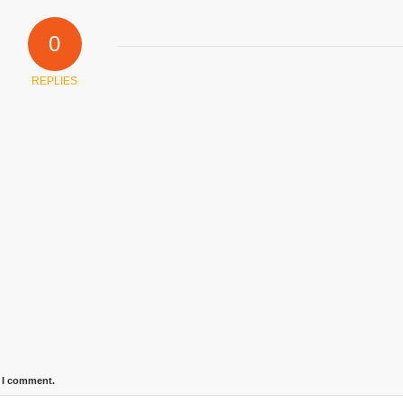
0
REPLIES
e I comment.