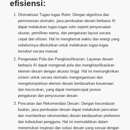
efisiensi:
Otomatisasi Tugas-tugas Rutin: Dengan algoritma dan
pemrosesan otomatis, jasa pembuatan desain berbasis AI
dapat melakukan tugas-tugas rutin seperti penyesuaian
ukuran, pemilihan warna, dan pengaturan layout secara
cepat dan efisien. Hal ini menghemat waktu dan energi yang
sebelumnya dibutuhkan untuk melakukan tugas-tugas
tersebut secara manual.
Pengenalan Pola dan Pengklasifikasian: Layanan desain
berbasis AI dapat mengenali pola dan mengklasifikasikan
elemen desain dengan akurasi tinggi. Hal ini memungkinkan
sistem untuk secara otomatis mengorganisasi dan
mengelompokkan elemen desain berdasarkan kesamaan
dan kecocokan, yang dapat mempercepat proses
pengaturan dan penyusunan desain.
Pencarian dan Rekomendasi Desain: Dengan kecerdasan
buatan, jasa pembuatan desain dapat melakukan pencarian
dan memberikan rekomendasi desain berdasarkan preferensi
dan kebutuhan pengguna. Hal ini memudahkan dalam
menemukan inspirasi dan solusi desain yang sesuai dengan