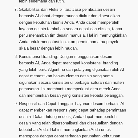
lebih sederhana dan rutin.
Skalabilitas dan Fleksibilitas: Jasa pembuatan desain
berbasis AI dapat dengan mudah diukur dan disesuaikan
dengan kebutuhan bisnis Anda. Anda dapat memperoleh
layanan desain tambahan secara cepat dan efisien, tanpa
perlu menambah tim desain manusia. Hal ini memungkinkan
Anda untuk mengatasi lonjakan permintaan atau proyek
skala besar dengan lebih mudah.
Konsistensi Branding: Dengan menggunakan desain
berbasis AI, Anda dapat mencapai konsistensi branding
yang lebih baik. Algoritma dan pola yang digunakan oleh AI
dapat memastikan bahwa elemen desain yang sama
digunakan secara konsisten di berbagai saluran dan materi
pemasaran. Ini membantu memperkuat citra merek Anda
dan memberikan kesan yang konsisten kepada pelanggan.
Responsif dan Cepat Tanggap: Layanan desain berbasis AI
dapat memberikan respons yang cepat terhadap permintaan
desain. Dalam hitungan detik, Anda dapat memperoleh
desain yang telah dipersonalisasi dan disesuaikan dengan
kebutuhan Anda. Hal ini memungkinkan Anda untuk
merespons dengan cepat terhadap perubahan kebutuhan