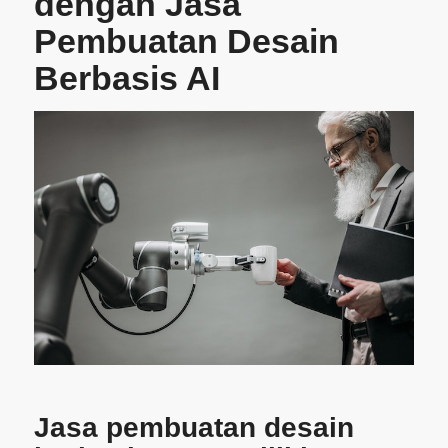
dengan Jasa
Pembuatan Desain
Berbasis AI
Jasa pembuatan desain