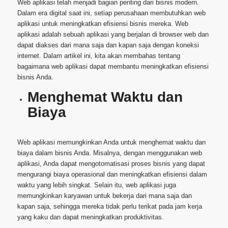
Web aplikasi telah menjadi bagian penting dari bisnis modern.
Dalam era digital saat ini, setiap perusahaan membutuhkan web
aplikasi untuk meningkatkan efisiensi bisnis mereka. Web
aplikasi adalah sebuah aplikasi yang berjalan di browser web dan
dapat diakses dari mana saja dan kapan saja dengan koneksi
internet. Dalam artikel ini, kita akan membahas tentang
bagaimana web aplikasi dapat membantu meningkatkan efisiensi
bisnis Anda.
Menghemat Waktu dan
Biaya
Web aplikasi memungkinkan Anda untuk menghemat waktu dan
biaya dalam bisnis Anda. Misalnya, dengan menggunakan web
aplikasi, Anda dapat mengotomatisasi proses bisnis yang dapat
mengurangi biaya operasional dan meningkatkan efisiensi dalam
waktu yang lebih singkat. Selain itu, web aplikasi juga
memungkinkan karyawan untuk bekerja dari mana saja dan
kapan saja, sehingga mereka tidak perlu terikat pada jam kerja
yang kaku dan dapat meningkatkan produktivitas.