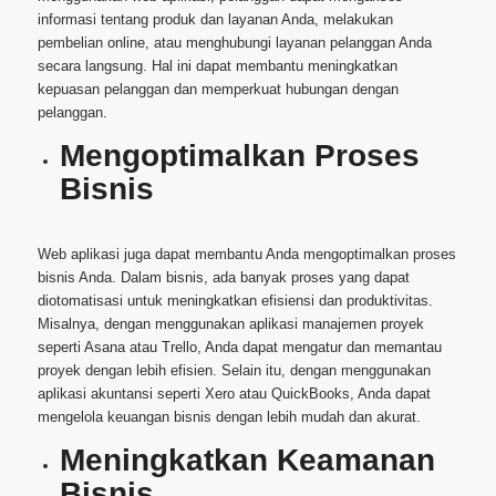
informasi tentang produk dan layanan Anda, melakukan
pembelian online, atau menghubungi layanan pelanggan Anda
secara langsung. Hal ini dapat membantu meningkatkan
kepuasan pelanggan dan memperkuat hubungan dengan
pelanggan.
Mengoptimalkan Proses
Bisnis
Web aplikasi juga dapat membantu Anda mengoptimalkan proses
bisnis Anda. Dalam bisnis, ada banyak proses yang dapat
diotomatisasi untuk meningkatkan efisiensi dan produktivitas.
Misalnya, dengan menggunakan aplikasi manajemen proyek
seperti Asana atau Trello, Anda dapat mengatur dan memantau
proyek dengan lebih efisien. Selain itu, dengan menggunakan
aplikasi akuntansi seperti Xero atau QuickBooks, Anda dapat
mengelola keuangan bisnis dengan lebih mudah dan akurat.
Meningkatkan Keamanan
Bisnis