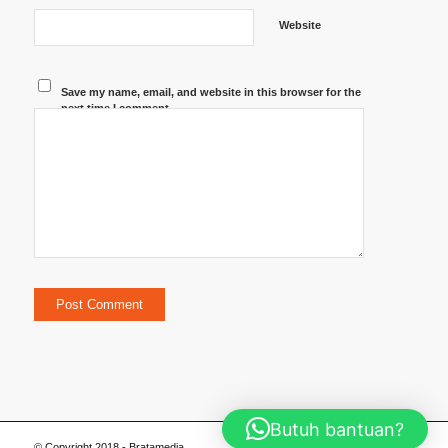
Website
Save my name, email, and website in this browser for the
next time I comment.
Butuh bantuan?
© Copyright 2018 - Bratamedia