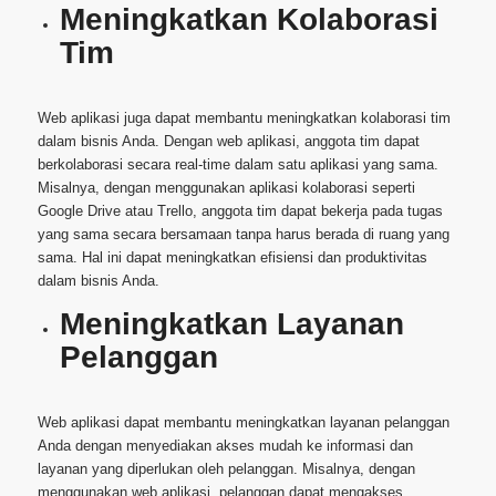
Meningkatkan Kolaborasi
Tim
Web aplikasi juga dapat membantu meningkatkan kolaborasi tim
dalam bisnis Anda. Dengan web aplikasi, anggota tim dapat
berkolaborasi secara real-time dalam satu aplikasi yang sama.
Misalnya, dengan menggunakan aplikasi kolaborasi seperti
Google Drive atau Trello, anggota tim dapat bekerja pada tugas
yang sama secara bersamaan tanpa harus berada di ruang yang
sama. Hal ini dapat meningkatkan efisiensi dan produktivitas
dalam bisnis Anda.
Meningkatkan Layanan
Pelanggan
Web aplikasi dapat membantu meningkatkan layanan pelanggan
Anda dengan menyediakan akses mudah ke informasi dan
layanan yang diperlukan oleh pelanggan. Misalnya, dengan
menggunakan web aplikasi, pelanggan dapat mengakses