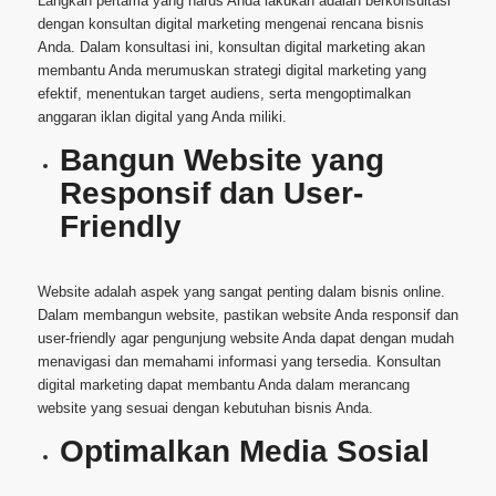
Langkah pertama yang harus Anda lakukan adalah berkonsultasi
dengan konsultan digital marketing mengenai rencana bisnis
Anda. Dalam konsultasi ini, konsultan digital marketing akan
membantu Anda merumuskan strategi digital marketing yang
efektif, menentukan target audiens, serta mengoptimalkan
anggaran iklan digital yang Anda miliki.
Bangun Website yang
Responsif dan User-
Friendly
Website adalah aspek yang sangat penting dalam bisnis online.
Dalam membangun website, pastikan website Anda responsif dan
user-friendly agar pengunjung website Anda dapat dengan mudah
menavigasi dan memahami informasi yang tersedia. Konsultan
digital marketing dapat membantu Anda dalam merancang
website yang sesuai dengan kebutuhan bisnis Anda.
Optimalkan Media Sosial