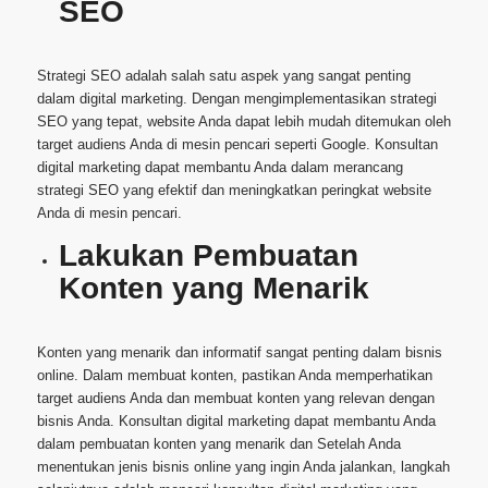
SEO
Strategi SEO adalah salah satu aspek yang sangat penting
dalam digital marketing. Dengan mengimplementasikan strategi
SEO yang tepat, website Anda dapat lebih mudah ditemukan oleh
target audiens Anda di mesin pencari seperti Google. Konsultan
digital marketing dapat membantu Anda dalam merancang
strategi SEO yang efektif dan meningkatkan peringkat website
Anda di mesin pencari.
Lakukan Pembuatan
Konten yang Menarik
Konten yang menarik dan informatif sangat penting dalam bisnis
online. Dalam membuat konten, pastikan Anda memperhatikan
target audiens Anda dan membuat konten yang relevan dengan
bisnis Anda. Konsultan digital marketing dapat membantu Anda
dalam pembuatan konten yang menarik dan Setelah Anda
menentukan jenis bisnis online yang ingin Anda jalankan, langkah