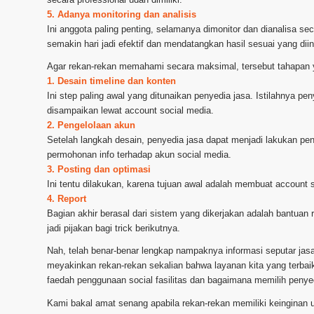
5. Adanya monitoring dan analisis
Ini anggota paling penting, selamanya dimonitor dan dianalisa se
semakin hari jadi efektif dan mendatangkan hasil sesuai yang dii
Agar rekan-rekan memahami secara maksimal, tersebut tahapan ya
1. Desain timeline dan konten
Ini step paling awal yang ditunaikan penyedia jasa. Istilahnya 
disampaikan lewat account social media.
2. Pengelolaan akun
Setelah langkah desain, penyedia jasa dapat menjadi lakukan pe
permohonan info terhadap akun social media.
3. Posting dan optimasi
Ini tentu dilakukan, karena tujuan awal adalah membuat account so
4. Report
Bagian akhir berasal dari sistem yang dikerjakan adalah bantuan r
jadi pijakan bagi trick berikutnya.
Nah, telah benar-benar lengkap nampaknya informasi seputar jas
meyakinkan rekan-rekan sekalian bahwa layanan kita yang terbaik
faedah penggunaan social fasilitas dan bagaimana memilih penyed
Kami bakal amat senang apabila rekan-rekan memiliki keinginan u