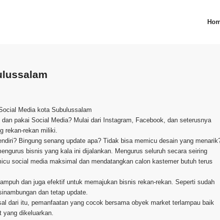
Ho
ulussalam
 Social Media kota Subulussalam
nal dan pakai Social Media? Mulai dari Instagram, Facebook, dan seterusnya
 rekan-rekan miliki.
ndiri? Bingung senang update apa? Tidak bisa memicu desain yang menarik
ngurus bisnis yang kala ini dijalankan. Mengurus seluruh secara seiring
emicu social media maksimal dan mendatangkan calon kastemer butuh terus
 ampuh dan juga efektif untuk memajukan bisnis rekan-rekan. Seperti sudah
sinambungan dan tetap update.
al dari itu, pemanfaatan yang cocok bersama obyek market terlampau baik
t yang dikeluarkan.