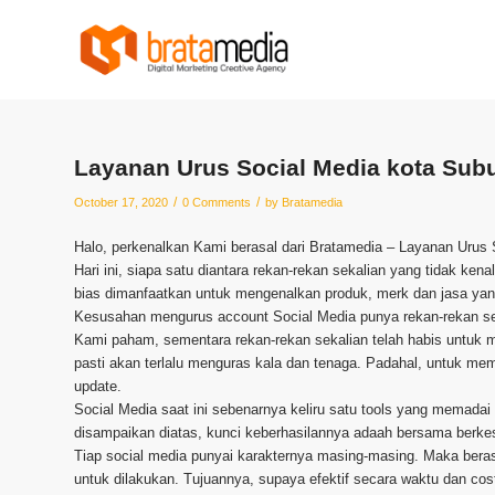
Layanan Urus Social Media kota Sub
/
/
October 17, 2020
0 Comments
by
Bratamedia
Halo, perkenalkan Kami berasal dari Bratamedia – Layanan Urus
Hari ini, siapa satu diantara rekan-rekan sekalian yang tidak ke
bias dimanfaatkan untuk mengenalkan produk, merk dan jasa yang
Kesusahan mengurus account Social Media punya rekan-rekan se
Kami paham, sementara rekan-rekan sekalian telah habis untuk me
pasti akan terlalu menguras kala dan tenaga. Padahal, untuk m
update.
Social Media saat ini sebenarnya keliru satu tools yang memadai
disampaikan diatas, kunci keberhasilannya adaah bersama berke
Tiap social media punyai karakternya masing-masing. Maka beras
untuk dilakukan. Tujuannya, supaya efektif secara waktu dan cos