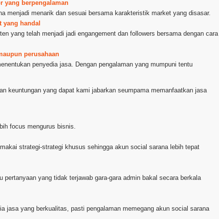
ator yang berpengalaman
na menjadi menarik dan sesuai bersama karakteristik market yang disasar.
at yang handal
nten yang telah menjadi jadi engangement dan followers bersama dengan cara
l maupun perusahaan
 menentukan penyedia jasa. Dengan pengalaman yang mumpuni tentu
agian keuntungan yang dapat kami jabarkan seumpama memanfaatkan jasa
bih focus mengurus bisnis.
makai strategi-strategi khusus sehingga akun social sarana lebih tepat
u pertanyaan yang tidak terjawab gara-gara admin bakal secara berkala
ia jasa yang berkualitas, pasti pengalaman memegang akun social sarana