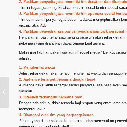
2. Pastikan penyedia jasa memiliki tim desainer dan illustr
Tim ini tugasnya mengakibatkan desain visual konten social sara
3. Pastikan penyedia jasa memiliki tim optimasi social temp
Tim optimasi ini punya tugas besar. Ia dapat mengoptimalkan ko
organic atau Ads.
4. Pastikan penyedia jasa punyai pengalaman baik persona
Pengalaman pasti terlampau penting sebelum akan rekan-rekan
pekerjaan yang dijalankan dapat terjaga kualitasnya.
Makin mantab hati pakai jasa admin social media? Berikut seb
admin :
1. Menghemat waktu
Jelas, rekan-rekan akan terlalu menghemat waktu dan sanggup le
2. Audience tertarget bersama dengan tepat
Audience bakal lebih tertarget sebab penyedia jasa pasti akan me
sasaran.
Jasa Admin Facebook di Banjarbaru
3. Interaksi terbangun bersama baik
Dengan ada admin, tidak tersedia lagi respon yang amat lama ata
memantau akun.
4. Ditangani oleh tim yang berpengalaman
Seperti yang disampaikan diatas, kala sudah menentukan penyed
secara professional udah dimiliki.