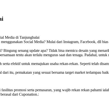
ai
ial Media di Tanjungbalai
 dan menggunakan Social Media? Mulai dari Instagram, Facebook, dll bi
? Bingung senang update apa? Tidak bisa memicu desain yang menarik
a bersamaan tentu akan terlalu menguras saat dan tenaga. Padahal, u
 serta efektif untuk memajukan usaha rekan-rekan. Seperti telah disam
l dari itu, pemakaian yang sesuai bersama target market terlampau baik
 fasilitas promosi serta pemasaran, yang wajib rekan rekan pahami ia
berasal dari Cuponation.: