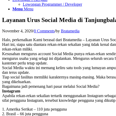
Lowongan Programmer / Developer
Menu
Menu
Layanan Urus Social Media di Tanjungbal
November 4, 2020
/
0 Comments
/
by
Bratamedia
Halo, perkenalkan Kami berasal dari Bratamedia – Layanan Urus Soc
Hari ini, siapa satu diantara rekan-rekan sekalian yang tidak kenal
rekan-rekan miliki.
Kesusahan mengurus account Social Media punya rekan-rekan sendiri
mengurus usaha yang selagi ini dijalankan. Mengurus seluruh secar
kastemer perlu tetap update.
Social Media waktu ini memang keliru satu tools yang lumayan ampuh
dan terus update.
Tiap social fasilitas memiliki karakternya masing-masing. Maka berasa
yang dikeluarkan.
Bagaimana jadi pemenang hari pasar melalui Social Media?
Instagram
Apabila rekan-rekan sekalian tertarik menggunakan Instagram sebagai
sifat pengguna Instagram, tersebut knowledge pengguna yang dikutip 
1. Amerika Serikat – 110 juta pengguna
2. Brasil – 66 juta pengguna