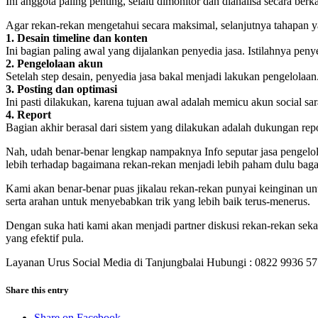
Ini anggota paling penting, selalu dimonitor dan dianalisa secara be
Agar rekan-rekan mengetahui secara maksimal, selanjutnya tahapan yan
1. Desain timeline dan konten
Ini bagian paling awal yang dijalankan penyedia jasa. Istilahnya pen
2. Pengelolaan akun
Setelah step desain, penyedia jasa bakal menjadi lakukan pengelolaa
3. Posting dan optimasi
Ini pasti dilakukan, karena tujuan awal adalah memicu akun social sar
4. Report
Bagian akhir berasal dari sistem yang dilakukan adalah dukungan repor
Nah, udah benar-benar lengkap nampaknya Info seputar jasa pengelol
lebih terhadap bagaimana rekan-rekan menjadi lebih paham dulu bag
Kami akan benar-benar puas jikalau rekan-rekan punyai keinginan un
serta arahan untuk menyebabkan trik yang lebih baik terus-menerus.
Dengan suka hati kami akan menjadi partner diskusi rekan-rekan sek
yang efektif pula.
Layanan Urus Social Media di Tanjungbalai Hubungi : 0822 9936 5
Share this entry
Share on Facebook