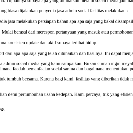
rkala. Tujuannya supaya apa yang ditunaikan melalui social media jadi h
g biasa dijalankan penyedia jasa admin social fasilitas melakukan :
yedia jasa melakukan persiapan bahan apa-apa saja yang bakal disampai
n. Mulai berasal dari merespon pertanyaan yang masuk atau permohonan 
ana konsisten update dan aktif supaya terlihat hidup.
t dari apa-apa saja yang telah ditunaikan dan hasilnya. Ini dapat menja
a admin social media yang kami sampaikan. Bukan cuman ingin meyakin
aimana faedah pemanfaatan social sarana dan bagaimana menentukan pe
tuk tumbuh bersama. Karena bagi kami, fasilitas yang diberikan tidak
alian demi pertumbuhan usaha kedepan. Kami percaya, trik yang efisie
758