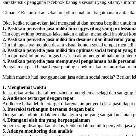
karakteristik pengguna facebook bahagia sesuatu yang sifatnya info
Gimana? Rekan-rekan sekalian jadi memahami bagaimana manfaatkan
Oke, ketika rekan-rekan jadi mengetahui dan merasa berpikir untuk
1. Pastikan penyedia jasa miliki tim copywriting yang professiona
Tim copywriting bertugas laksanakan analisa, merangkai inspirasi kon
2. Pastikan penyedia jasa miliki tim desainer dan illustrator ya
Tim ini tugasnya memicu desain visual konten social tempat menjadi 
3. Pastikan penyedia jasa miliki tim optimasi social tempat yang 
Tim optimasi ini punyai tugas besar. Ia akan mengoptimalkan konten
4. Pastikan penyedia jasa mempunyai pengalaman baik person
Pengalaman pasti benar-benar penting sebelum akan rekan-rekan memi
Makin mantab hati menggunakan jasa admin social media? Berikut leb
1. Menghemat waktu
Jelas, rekan-rekan bakal benar-benar menghemat selagi dan sanggup l
2. Audience tertarget dengan tepat
Audience bakal lebih tertarget dikarenakan penyedia jasa pasti dapat m
3. Interaksi terbangun bersama dengan baik
Dengan ada admin, tidak tersedia lagi respon yang sangat lama atau 
4. Ditangani oleh tim yang berpengalaman
Seperti yang disampaikan diatas, ketika udah memilih penyedia jasa ya
5. Adanya monitoring dan analisis