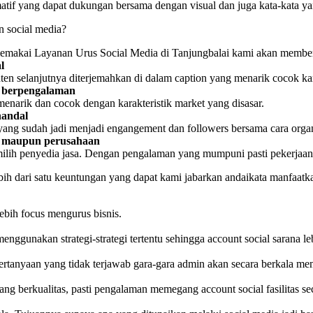
rmatif yang dapat dukungan bersama dengan visual dan juga kata-kata 
 social media?
 memakai Layanan Urus Social Media di Tanjungbalai kami akan membe
l
ten selanjutnya diterjemahkan di dalam caption yang menarik cocok kar
ng berpengalaman
menarik dan cocok dengan karakteristik market yang disasar.
handal
 yang sudah jadi menjadi engangement dan followers bersama cara orga
al maupun perusahaan
lih penyedia jasa. Dengan pengalaman yang mumpuni pasti pekerjaan y
ih dari satu keuntungan yang dapat kami jabarkan andaikata manfaatka
ebih focus mengurus bisnis.
enggunakan strategi-strategi tertentu sehingga account social sarana le
pertanyaan yang tidak terjawab gara-gara admin akan secara berkala m
ng berkualitas, pasti pengalaman memegang account social fasilitas sec