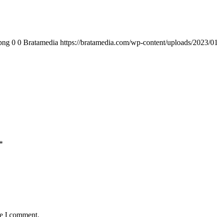
png
0
0
Bratamedia
https://bratamedia.com/wp-content/uploads/2023/0
*
me I comment.