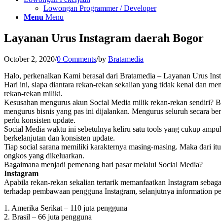
Lowongan Programmer / Developer
Menu
Menu
Layanan Urus Instagram daerah Bogor
October 2, 2020
/
0 Comments
/
by
Bratamedia
Halo, perkenalkan Kami berasal dari Bratamedia – Layanan Urus In
Hari ini, siapa diantara rekan-rekan sekalian yang tidak kenal dan 
rekan-rekan miliki.
Kesusahan mengurus akun Social Media milik rekan-rekan sendiri? 
mengurus bisnis yang pas ini dijalankan. Mengurus seluruh secara be
perlu konsisten update.
Social Media waktu ini sebetulnya keliru satu tools yang cukup ampu
berkelanjutan dan konsisten update.
Tiap social sarana memiliki karakternya masing-masing. Maka dari it
ongkos yang dikeluarkan.
Bagaimana menjadi pemenang hari pasar melalui Social Media?
Instagram
Apabila rekan-rekan sekalian tertarik memanfaatkan Instagram sebag
terhadap pembawaan pengguna Instagram, selanjutnya information pe
1. Amerika Serikat – 110 juta pengguna
2. Brasil – 66 juta pengguna