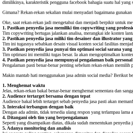
dimilikinya, karakteristik pengguna facebook bahagia suatu hal yang
Gimana? Rekan-rekan sekalian mulai menyadari bagaimana gunakan 
Oke, saat rekan-rekan jadi mengetahui dan menjadi berpikir untuk 
1. Pastikan penyedia jasa memiliki tim copywriting yang professi
Tim copywriting bertugas jalankan analisa, merangkai ide konten lant
2. Pastikan penyedia jasa miliki tim desainer dan illustrator ya
Tim ini tugasnya sebabkan desain visual konten social fasilitas menj
3. Pastikan penyedia jasa punyai tim optimasi social sarana yang
Tim optimasi ini memiliki tugas besar. Ia akan mengoptimalkan kont
4. Pastikan penyedia jasa mempunyai pengalaman baik person
Pengalaman pasti benar-benar penting sebelum rekan-rekan memilih p
Makin mantab hati menggunakan jasa admin social media? Berikut be
1. Menghemat waktu
Jelas, rekan-rekan bakal benar-benar menghemat sementara dan sangg
2. Audience tertarget bersama dengan tepat
Audience bakal lebih tertarget sebab penyedia jasa pasti akan memanfaa
3. Interaksi terbangun dengan baik
Dengan ada admin, tidak tersedia ulang respon yang terlampau lama 
4. Ditangani oleh tim yang berpengalaman
Seperti yang disampaikan diatas, dikala sudah menentukan penyedia j
5. Adanya monitoring dan analisis