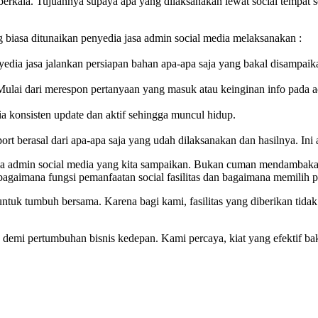
a berkala. Tujuannya supaya apa yang dilaksanakan lewat social tempat
 biasa ditunaikan penyedia jasa admin social media melaksanakan :
nyedia jasa jalankan persiapan bahan apa-apa saja yang bakal disampaik
 Mulai dari merespon pertanyaan yang masuk atau keinginan info pada a
ia konsisten update dan aktif sehingga muncul hidup.
rt berasal dari apa-apa saja yang udah dilaksanakan dan hasilnya. Ini a
ola admin social media yang kita sampaikan. Bukan cuman mendambakan
bagaimana fungsi pemanfaatan social fasilitas dan bagaimana memilih p
tuk tumbuh bersama. Karena bagi kami, fasilitas yang diberikan tida
an demi pertumbuhan bisnis kedepan. Kami percaya, kiat yang efektif 