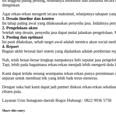
Ini anggota paling penting, selamanya dimonitor dan dianalisa secar
diinginkan.
Agar rekan-rekan mengerti secara maksimal, selanjutnya tahapan yang
1. Desain timeline dan konten
Ini tahap paling awal yang dilaksanakan penyedia jasa. Istilahnya pe
2. Pengelolaan akun
Setelah step desain, penyedia jasa dapat mulai jalankan pengelolaan.
3. Posting dan optimasi
Ini pasti dilakukan, sebab target awal adalah memicu akun social med
4. Report
Bagian akhir berasal dari sistem yang dijalankan adalah pemberian repo
Nah, telah benar-benar lengkap nampaknya Info seputar jasa pengel
Tapi, lebih pada bagaimana rekan-rekan menjadi lebih mengerti dulu 
Kami dapat terlalu senang seumpama rekan-rekan punya permintaan un
anjuran untuk membuat trik yang lebih baik terus-menerus.
Dengan suka hati kami dapat jadi partner diskusi rekan-rekan sekali
efisien pula.
Layanan Urus Instagram daerah Bogor Hubungi : 0822 9936 5758
Share this entry