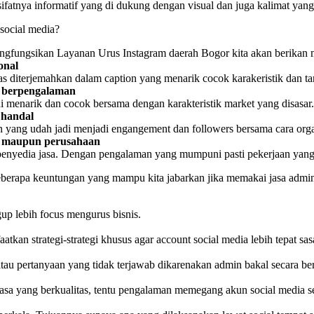
 sifatnya informatif yang di dukung dengan visual dan juga kalimat ya
social media?
mengfungsikan Layanan Urus Instagram daerah Bogor kita akan berikan 
onal
as diterjemahkan dalam caption yang menarik cocok karakeristik dan ta
ng berpengalaman
adi menarik dan cocok bersama dengan karakteristik market yang disasar.
 handal
en yang udah jadi menjadi engangement dan followers bersama cara orga
al maupun perusahaan
enyedia jasa. Dengan pengalaman yang mumpuni pasti pekerjaan yang d
berapa keuntungan yang mampu kita jabarkan jika memakai jasa admin
up lebih focus mengurus bisnis.
tkan strategi-strategi khusus agar account social media lebih tepat sas
atau pertanyaan yang tidak terjawab dikarenakan admin bakal secara b
asa yang berkualitas, tentu pengalaman memegang akun social media sec