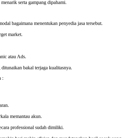
ng menarik serta gampang dipahami.
modal bagaimana menentukan penyedia jasa tersebut.
rget market.
nic atau Ads.
itunaikan bakal terjaga kualitasnya.
 :
aran.
erkala memantau akun.
ara professional sudah dimiliki.