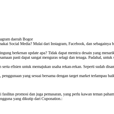
stagram daerah Bogor
memakai Social Media? Mulai dari Instagram, Facebook, dan sebagainya
Bingung berkenan update apa? Tidak dapat memicu desain yang menari
rsamaan pasti dapat sangat menguras selagi dan tenaga. Padahal, untuk
h serta efisien untuk memajukan usaha rekan-rekan. Seperti sudah dis
u, penggunaan yang sesuai bersama dengan target market terlampau bai
ai fasilitas promosi dan juga pemasaran, yang perlu kawan teman paha
ngguna yang dikutip dari Cuponation.: