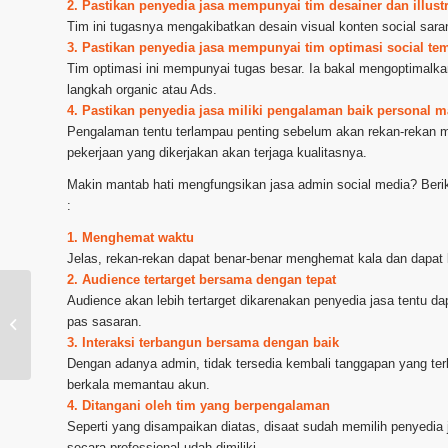
2. Pastikan penyedia jasa mempunyai tim desainer dan illus
Tim ini tugasnya mengakibatkan desain visual konten social sara
3. Pastikan penyedia jasa mempunyai tim optimasi social te
Tim optimasi ini mempunyai tugas besar. Ia bakal mengoptimalka
langkah organic atau Ads.
4. Pastikan penyedia jasa miliki pengalaman baik personal
Pengalaman tentu terlampau penting sebelum akan rekan-rekan
pekerjaan yang dikerjakan akan terjaga kualitasnya.
Makin mantab hati mengfungsikan jasa admin social media? Beri
:
1. Menghemat waktu
Jelas, rekan-rekan dapat benar-benar menghemat kala dan dapat 
2. Audience tertarget bersama dengan tepat
Audience akan lebih tertarget dikarenakan penyedia jasa tentu da
Jasa Admin Social Media daerah
pas sasaran.
Tanjungbalai
3. Interaksi terbangun bersama dengan baik
Dengan adanya admin, tidak tersedia kembali tanggapan yang ter
berkala memantau akun.
4. Ditangani oleh tim yang berpengalaman
Seperti yang disampaikan diatas, disaat sudah memilih penyedia 
secara professional udah dimiliki.