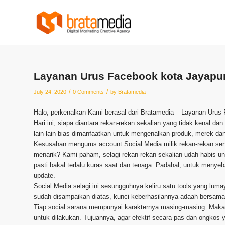
Layanan Urus Facebook kota Jayapu
/
/
July 24, 2020
0 Comments
by
Bratamedia
Halo, perkenalkan Kami berasal dari Bratamedia – Layanan Urus
Hari ini, siapa diantara rekan-rekan sekalian yang tidak kenal 
lain-lain bias dimanfaatkan untuk mengenalkan produk, merek dan 
Kesusahan mengurus account Social Media milik rekan-rekan se
menarik? Kami paham, selagi rekan-rekan sekalian udah habis unt
pasti bakal terlalu kuras saat dan tenaga. Padahal, untuk meny
update.
Social Media selagi ini sesungguhnya keliru satu tools yang lum
sudah disampaikan diatas, kunci keberhasilannya adaah bersam
Tiap social sarana mempunyai karakternya masing-masing. Maka 
untuk dilakukan. Tujuannya, agar efektif secara pas dan ongkos 