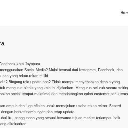
Ho
ra
 Facebook kota Jayapura
dan menggunakan Social Media? Mulai berasal dari Instagram, Facebook, dan
jasa yang rekan-rekan miliki.
ndiri? Bingung rela update apa? Tidak mampu menyebabkan desain yang
uk mengurus bisnis yang kala ini dijalankan. Mengurus seluruh secara seirin
ebabkan social tempat maksimal dan mendatangkan calon customer perlu terus
ayan ampuh dan juga efisien untuk memajukan usaha rekan-rekan. Seperti
a dengan berkesinambungan dan tetap update.
dari itu, penggunaan yang sesuai bersama tujuan market terlampau baik
yang dikeluarkan.