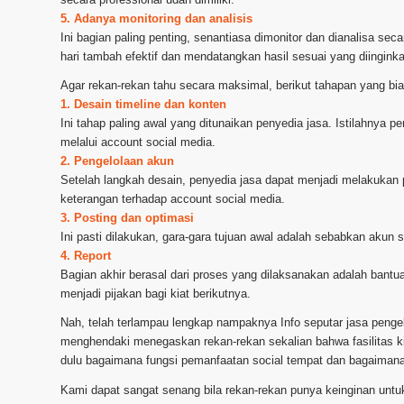
5. Adanya monitoring dan analisis
Ini bagian paling penting, senantiasa dimonitor dan dianalisa se
hari tambah efektif dan mendatangkan hasil sesuai yang diingink
Agar rekan-rekan tahu secara maksimal, berikut tahapan yang bi
1. Desain timeline dan konten
Ini tahap paling awal yang ditunaikan penyedia jasa. Istilahnya 
melalui account social media.
2. Pengelolaan akun
Setelah langkah desain, penyedia jasa dapat menjadi melakukan
keterangan terhadap account social media.
3. Posting dan optimasi
Ini pasti dilakukan, gara-gara tujuan awal adalah sebabkan akun 
4. Report
Bagian akhir berasal dari proses yang dilaksanakan adalah bantuan
menjadi pijakan bagi kiat berikutnya.
Nah, telah terlampau lengkap nampaknya Info seputar jasa peng
menghendaki menegaskan rekan-rekan sekalian bahwa fasilitas kit
dulu bagaimana fungsi pemanfaatan social tempat dan bagaimana 
Kami dapat sangat senang bila rekan-rekan punya keinginan untu