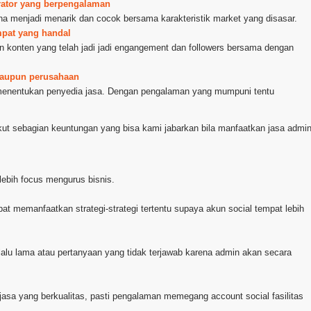
trator yang berpengalaman
na menjadi menarik dan cocok bersama karakteristik market yang disasar.
mpat yang handal
n konten yang telah jadi jadi engangement dan followers bersama dengan
 maupun perusahaan
 menentukan penyedia jasa. Dengan pengalaman yang mumpuni tentu
kut sebagian keuntungan yang bisa kami jabarkan bila manfaatkan jasa admi
lebih focus mengurus bisnis.
pat memanfaatkan strategi-strategi tertentu supaya akun social tempat lebih
lalu lama atau pertanyaan yang tidak terjawab karena admin akan secara
jasa yang berkualitas, pasti pengalaman memegang account social fasilitas