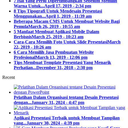
7 Hal Yang Perlu Dipertimbangkan Sebelum Memilih
Warna Untuk...
April 17, 2019 - 2:34 pm
8 Tips Tipografi Untuk Mendesain Presentasi
Menggunakan...
April 1, 2019 - 11:39 am
Beberapa Macam CMS Untuk Membuat Website Bagi
Pemula
March 26, 2019 - 10:55 am
5 Manfaat Membuat Aplikasi Mobile Dalam
Berbisnis
March 25, 2019 - 10:23 am
Cara-Cara Memilih Foto Untuk Slide Presentasi
March
22, 2019 - 10:26 am
6 Cara Memilih Jasa Pembuatan Website
Profesional
March 13, 2019 - 12:06 pm
Tips Membuat Template Presentasi Yang Menarik
Perhatian...
December 31, 2018 - 2:30 pm
Recent
Pelatihan Dalam Organisasi tentang Desain Presentasi
dengan...
January 31, 2024 - 4:47 pm
Aplikasi Presentasi Terbaik untuk Membuat Tampilan
yang...
January 30, 2024 - 4:39 pm