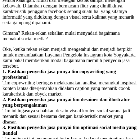
semua kalangan. Mulai dari menegah keatas sampai menengah
kebawah. Ditambah dengan bermacam fitur yang dimilikinya,
karakteristik pengguna facebook senang suatu hal yang sifatnya
informatif yang didukung dengan visual serta kalimat yang menarik
serta gampang dipahami.
Gimana? Rekan-rekan sekalian mulai menyadari bagaimana
memakai social media?
Oke, ketika rekan-rekan menjadi mengetahui dan menjadi berpikir
untuk memanfaatkan Layanan Pengelola Instagram kota Yogyakarta
kami bakal memberikan modal bagaimana memilih penyedia jasa
tersebut.
1. Pastikan penyedia jasa punya tim copywriting yang
professional
Tim copywriting bertugas melaksanakan analisa, merangkai inspirasi
konten lantas diterjemahkan didalam caption yang menarik cocok
karakeristik dan obyek market.
2. Pastikan penyedia jasa punyai tim desainer dan illustrator
yang berpengalaman
Tim ini tugasnya sebabkan desain visual konten social sarana jadi
menarik dan sesuai bersama dengan karakteristik market yang
disasar.
3. Pastikan penyedia jasa punyai tim optimasi social media yang
handal
Tim optimasi ini mempunyai tugas besar. Ia dapat mengoptimalkan