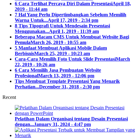
6 Cara Terlihat Percaya Diri Dalam Presentasi
April 18,
2019 - 11:44 am
7 Hal Yang Perlu Dipertimbangkan Sebelum Memilih
Warna Untuk...
April 17, 2019 - 2:34 pm
8 Tips Tipografi Untuk Mendesain Presentasi
Menggunakan...
April 1, 2019 - 11:39 am
Beberapa Macam CMS Untuk Membuat Website Bagi
Pemula
March 26, 2019 - 10:55 am
5 Manfaat Membuat Aplikasi Mobile Dalam
Berbisnis
March 25, 2019 - 10:23 am
Cara-Cara Memilih Foto Untuk Slide Presentasi
March
22, 2019 - 10:26 am
6 Cara Memilih Jasa Pembuatan Website
Profesional
March 13, 2019 - 12:06 pm
Tips Membuat Template Presentasi Yang Menarik
Perhatian...
December 31, 2018 - 2:30 pm
Recent
Pelatihan Dalam Organisasi tentang Desain Presentasi
dengan...
January 31, 2024 - 4:47 pm