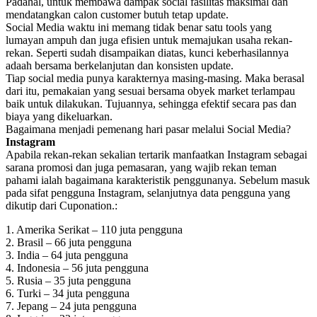
Padahal, untuk membawa dampak social fasilitas maksimal dan
mendatangkan calon customer butuh tetap update.
Social Media waktu ini memang tidak benar satu tools yang
lumayan ampuh dan juga efisien untuk memajukan usaha rekan-
rekan. Seperti sudah disampaikan diatas, kunci keberhasilannya
adaah bersama berkelanjutan dan konsisten update.
Tiap social media punya karakternya masing-masing. Maka berasal
dari itu, pemakaian yang sesuai bersama obyek market terlampau
baik untuk dilakukan. Tujuannya, sehingga efektif secara pas dan
biaya yang dikeluarkan.
Bagaimana menjadi pemenang hari pasar melalui Social Media?
Instagram
Apabila rekan-rekan sekalian tertarik manfaatkan Instagram sebagai
sarana promosi dan juga pemasaran, yang wajib rekan teman
pahami ialah bagaimana karakteristik penggunanya. Sebelum masuk
pada sifat pengguna Instagram, selanjutnya data pengguna yang
dikutip dari Cuponation.:
1. Amerika Serikat – 110 juta pengguna
2. Brasil – 66 juta pengguna
3. India – 64 juta pengguna
4. Indonesia – 56 juta pengguna
5. Rusia – 35 juta pengguna
6. Turki – 34 juta pengguna
7. Jepang – 24 juta pengguna