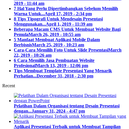
2019 - 11:44 am
7 Hal Yang Perlu Dipertimbangkan Sebelum Memilih
Warna Untuk...
April 17, 2019 - 2:34 pm
8 Tips Tipografi Untuk Mendesain Presentasi
Menggunakan...
April 1, 2019 - 11:39 am
Beberapa Macam CMS Untuk Membuat Website Bagi
Pemula
March 26, 2019 - 10:55 am
5 Manfaat Membuat Aplikasi Mobile Dalam
Berbisnis
March 25, 2019 - 10:23 am
Cara-Cara Memilih Foto Untuk Slide Presentasi
March
22, 2019 - 10:26 am
6 Cara Memilih Jasa Pembuatan Website
Profesional
March 13, 2019 - 12:06 pm
Tips Membuat Template Presentasi Yang Menarik
Perhatian...
December 31, 2018 - 2:30 pm
Recent
Pelatihan Dalam Organisasi tentang Desain Presentasi
dengan...
January 31, 2024 - 4:47 pm
Aplikasi Presentasi Terbaik untuk Membuat Tampilan