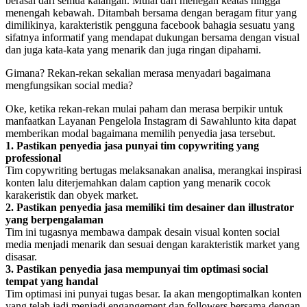
berasal dari semua kalangan. Mulai dari menegah keatas hingga
menengah kebawah. Ditambah bersama dengan beragam fitur yang
dimilikinya, karakteristik pengguna facebook bahagia sesuatu yang
sifatnya informatif yang mendapat dukungan bersama dengan visual
dan juga kata-kata yang menarik dan juga ringan dipahami.
Gimana? Rekan-rekan sekalian merasa menyadari bagaimana
mengfungsikan social media?
Oke, ketika rekan-rekan mulai paham dan merasa berpikir untuk
manfaatkan Layanan Pengelola Instagram di Sawahlunto kita dapat
memberikan modal bagaimana memilih penyedia jasa tersebut.
1. Pastikan penyedia jasa punyai tim copywriting yang
professional
Tim copywriting bertugas melaksanakan analisa, merangkai inspirasi
konten lalu diterjemahkan dalam caption yang menarik cocok
karakeristik dan obyek market.
2. Pastikan penyedia jasa memiliki tim desainer dan illustrator
yang berpengalaman
Tim ini tugasnya membawa dampak desain visual konten social
media menjadi menarik dan sesuai dengan karakteristik market yang
disasar.
3. Pastikan penyedia jasa mempunyai tim optimasi social
tempat yang handal
Tim optimasi ini punyai tugas besar. Ia akan mengoptimalkan konten
yang telah jadi menjadi engangement dan followers bersama dengan