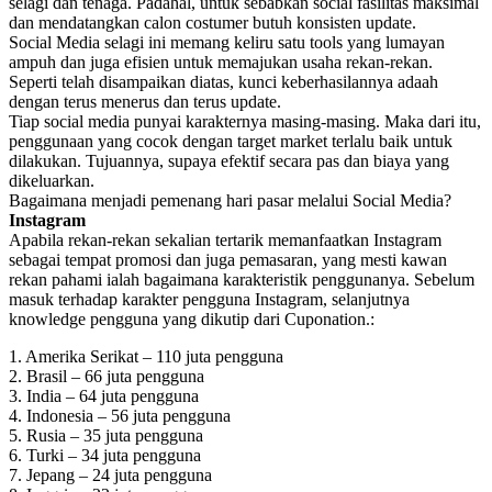
selagi dan tenaga. Padahal, untuk sebabkan social fasilitas maksimal
dan mendatangkan calon costumer butuh konsisten update.
Social Media selagi ini memang keliru satu tools yang lumayan
ampuh dan juga efisien untuk memajukan usaha rekan-rekan.
Seperti telah disampaikan diatas, kunci keberhasilannya adaah
dengan terus menerus dan terus update.
Tiap social media punyai karakternya masing-masing. Maka dari itu,
penggunaan yang cocok dengan target market terlalu baik untuk
dilakukan. Tujuannya, supaya efektif secara pas dan biaya yang
dikeluarkan.
Bagaimana menjadi pemenang hari pasar melalui Social Media?
Instagram
Apabila rekan-rekan sekalian tertarik memanfaatkan Instagram
sebagai tempat promosi dan juga pemasaran, yang mesti kawan
rekan pahami ialah bagaimana karakteristik penggunanya. Sebelum
masuk terhadap karakter pengguna Instagram, selanjutnya
knowledge pengguna yang dikutip dari Cuponation.:
1. Amerika Serikat – 110 juta pengguna
2. Brasil – 66 juta pengguna
3. India – 64 juta pengguna
4. Indonesia – 56 juta pengguna
5. Rusia – 35 juta pengguna
6. Turki – 34 juta pengguna
7. Jepang – 24 juta pengguna