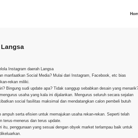
Ho
 Langsa
elola Instagram daerah Langsa
 dan manfaatkan Social Media? Mulai dari Instagram, Facebook, etc bias
an-rekan miliki.
ri? Bingung sudi update apa? Tidak sanggup sebabkan desain yang menarik
engurus usaha yang kala ini dijalankan. Mengurus seluruh secara sejalan
kibatkan social fasilitas maksimal dan mendatangkan calon pembeli butuh
up ampuh serta efisien untuk memajukan usaha rekan-rekan. Seperti telah
n terus-menerus dan terus update.
ri itu, penggunaan yang sesuai dengan obyek market terlampau baik untuk
dikeluarkan.