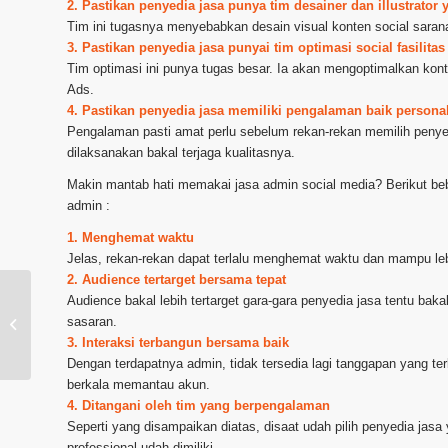
2. Pastikan penyedia jasa punya tim desainer dan illustrato
Tim ini tugasnya menyebabkan desain visual konten social sarana
3. Pastikan penyedia jasa punyai tim optimasi social fasilita
Tim optimasi ini punya tugas besar. Ia akan mengoptimalkan kont
Ads.
4. Pastikan penyedia jasa memiliki pengalaman baik person
Pengalaman pasti amat perlu sebelum rekan-rekan memilih peny
dilaksanakan bakal terjaga kualitasnya.
Makin mantab hati memakai jasa admin social media? Berikut be
admin :
1. Menghemat waktu
Jelas, rekan-rekan dapat terlalu menghemat waktu dan mampu leb
2. Audience tertarget bersama tepat
Audience bakal lebih tertarget gara-gara penyedia jasa tentu bakal
sasaran.
Jasa Urus Social Media daerah Tegal
3. Interaksi terbangun bersama baik
Dengan terdapatnya admin, tidak tersedia lagi tanggapan yang te
berkala memantau akun.
4. Ditangani oleh tim yang berpengalaman
Seperti yang disampaikan diatas, disaat udah pilih penyedia jas
professional udah dimiliki.