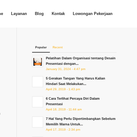
me
Layanan
Blog
Kontak
Lowongan Pekerjaan
Popular
Recent
Pelatihan Dalam Organisasi tentang Desain
Presentasi dengan...
January 31, 2024 - 4:47 pm
5 Gerakan Tangan Yang Harus Kalian
Hindari Saat Melakukan...
April 29, 2019 - 1:43 pm
6 Cara Terlihat Percaya Diri Dalam
Presentasi
April 18, 2019 - 11:44 am
h
7 Hal Yang Perlu Dipertimbangkan Sebelum
Memilih Warna Untuk...
April 17, 2019 - 2:34 pm