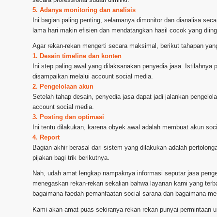
5. Adanya monitoring dan analisis
Ini bagian paling penting, selamanya dimonitor dan dianalisa se
lama hari makin efisien dan mendatangkan hasil cocok yang diing
Agar rekan-rekan mengerti secara maksimal, berikut tahapan yang
1. Desain timeline dan konten
Ini step paling awal yang dilaksanakan penyedia jasa. Istilahny
disampaikan melalui account social media.
2. Pengelolaan akun
Setelah tahap desain, penyedia jasa dapat jadi jalankan pengelo
account social media.
3. Posting dan optimasi
Ini tentu dilakukan, karena obyek awal adalah membuat akun soci
4. Report
Bagian akhir berasal dari sistem yang dilakukan adalah pertolongan
pijakan bagi trik berikutnya.
Nah, udah amat lengkap nampaknya informasi seputar jasa peng
menegaskan rekan-rekan sekalian bahwa layanan kami yang terbai
bagaimana faedah pemanfaatan social sarana dan bagaimana memi
Kami akan amat puas sekiranya rekan-rekan punyai permintaan un