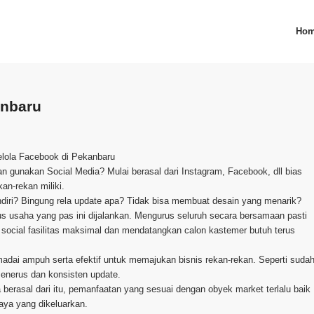
Ho
anbaru
elola Facebook di Pekanbaru
dan gunakan Social Media? Mulai berasal dari Instagram, Facebook, dll bias
an-rekan miliki.
diri? Bingung rela update apa? Tidak bisa membuat desain yang menarik?
s usaha yang pas ini dijalankan. Mengurus seluruh secara bersamaan pasti
social fasilitas maksimal dan mendatangkan calon kastemer butuh terus
madai ampuh serta efektif untuk memajukan bisnis rekan-rekan. Seperti suda
enerus dan konsisten update.
erasal dari itu, pemanfaatan yang sesuai dengan obyek market terlalu baik
iaya yang dikeluarkan.