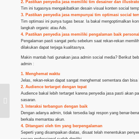
2. Pastikan penyedia jasa memiliki tim desainer dan illustr
Tim ini tugasnya mengakibatkan desain visual konten social temp
3. Pastikan penyedia jasa mempunyai tim optimasi social te
Tim optimasi ini punya tugas besar. Ia bakal mengoptimalkan ko
langkah organic atau Ads.
4. Pastikan penyedia jasa memiliki pengalaman baik person
Pengalaman pasti sangat perlu sebelum saat rekan-rekan memil
dilakukan dapat terjaga kualitasnya.
Makin mantab hati gunakan jasa admin social media? Berikut be
admin :
1. Menghemat waktu
Jelas, rekan-rekan dapat sangat menghemat sementara dan bisa l
2. Audience tertarget dengan tepat
Audience bakal lebih tertarget karena penyedia jasa pasti akan pa
Layanan Pengelola Social Media
sasaran.
daerah Purwokerto
3. Interaksi terbangun dengan baik
Dengan adanya admin, tidak tersedia lagi respon yang benar-ben
berkala memantau akun.
4. Ditangani oleh tim yang berpengalaman
Seperti yang disampaikan diatas, disaat telah menentukan penye
secara professional sudah dimiliki.