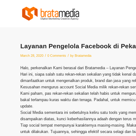
Layanan Pengelola Facebook di Pek
/
/
March 28, 2020
0 Comments
by
Bratamedia
Halo, perkenalkan Kami berasal dari Bratamedia – Layanan Peng
Hari ini, siapa salah satu rekan-rekan sekalian yang tidak kenal 
dimanfaatkan untuk mengenalkan produk, brand dan jasa yang rek
Kesusahan mengurus account Social Media milik rekan-rekan sen
Kami paham, pas rekan-rekan sekalian telah habis untuk menguru
bakal terlampau kuras waktu dan tenaga. Padahal, untuk memicu 
update.
Social Media sementara ini sebetulnya keliru satu tools yang me
disampaikan diatas, kunci keberhasilannya adaah dengan terus m
Tiap social tempat mempunyai karakternya masing-masing. Maka b
untuk dilakukan. Tujuannya, sehingga efektif secara selagi dan b