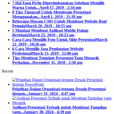
7 Hal Yang Perlu Dipertimbangkan Sebelum Memilih
Warna Untuk...
April 17, 2019 - 2:34 pm
8 Tips Tipografi Untuk Mendesain Presentasi
Menggunakan...
April 1, 2019 - 11:39 am
Beberapa Macam CMS Untuk Membuat Website Bagi
Pemula
March 26, 2019 - 10:55 am
5 Manfaat Membuat Aplikasi Mobile Dalam
Berbisnis
March 25, 2019 - 10:23 am
Cara-Cara Memilih Foto Untuk Slide Presentasi
March
22, 2019 - 10:26 am
6 Cara Memilih Jasa Pembuatan Website
Profesional
March 13, 2019 - 12:06 pm
Tips Membuat Template Presentasi Yang Menarik
Perhatian...
December 31, 2018 - 2:30 pm
Recent
Pelatihan Dalam Organisasi tentang Desain Presentasi
dengan...
January 31, 2024 - 4:47 pm
Aplikasi Presentasi Terbaik untuk Membuat Tampilan
yang...
January 30, 2024 - 4:39 pm