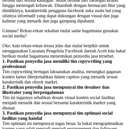
berasal dari semua kalangan. Mulai berasal dari menegah keatas
hingga menengah kebawah. Ditambah dengan bermacam fitur yang
dimilikinya, karakteristik pengguna facebook suka suatu hal yang
sifatnya informatif yang dapat dukungan dengan visual dan juga
kalimat yang menarik dan juga gampang dipahami.
Gimana? Rekan-rekan sekalian mulai sadar bagaimana gunakan
social media?
Oke, kala rekan-rekan terasa jelas dan mulai berpikir untuk
menggunakan Layanan Pengelola Facebook daerah Aceh kita bakal
berikan modal bagaimana menentukan penyedia jasa tersebut.
1. Pastikan penyedia jasa memiliki tim copywriting yang
professional
Tim copywriting bertugas laksanakan analisa, merangkai gagasan
konten lantas diterjemahkan dalam caption yang menarik sesuai
karakeristik dan obyek market.
2. Pastikan penyedia jasa mempunyai tim desainer dan
illustrator yang berpengalaman
Tim ini tugasnya sebabkan desain visual konten social fasilitas
menjadi menarik dan sesuai bersama karakteristik market yang
disasar.
3. Pastikan penyedia jasa mempunyai tim optimasi social
fasilitas yang handal
Tim optimasi ini mempunyai tugas besar. Ia bakal mengoptimalkan
konten yang udah menjadi menjadi engangement dan followers