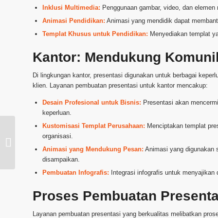
Inklusi Multimedia:
Penggunaan gambar, video, dan elemen mu
Animasi Pendidikan:
Animasi yang mendidik dapat memban
Templat Khusus untuk Pendidikan:
Menyediakan templat yan
Kantor: Mendukung Komunika
Di lingkungan kantor, presentasi digunakan untuk berbagai keperl
klien. Layanan pembuatan presentasi untuk kantor mencakup:
Desain Profesional untuk Bisnis:
Presentasi akan mencermin
keperluan.
Kustomisasi Templat Perusahaan:
Menciptakan templat pre
Membuat Presentasi
organisasi.
Lebih Berkelas –
Template Animasi
Animasi yang Mendukung Pesan:
Animasi yang digunakan s
Kontemporer Penu...
disampaikan.
Pembuatan Infografis:
Integrasi infografis untuk menyajikan
Proses Pembuatan Presentas
Layanan pembuatan presentasi yang berkualitas melibatkan proses 