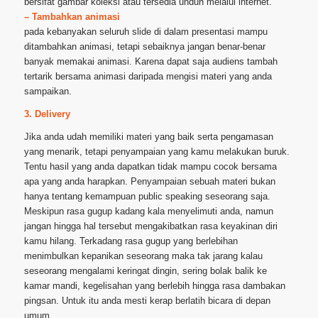
bersifat gambar koleksi atau tersedia unduh melalui internet.
– Tambahkan animasi
pada kebanyakan seluruh slide di dalam presentasi mampu
ditambahkan animasi, tetapi sebaiknya jangan benar-benar
banyak memakai animasi. Karena dapat saja audiens tambah
tertarik bersama animasi daripada mengisi materi yang anda
sampaikan.
3. Delivery
Jika anda udah memiliki materi yang baik serta pengamasan
yang menarik, tetapi penyampaian yang kamu melakukan buruk.
Tentu hasil yang anda dapatkan tidak mampu cocok bersama
apa yang anda harapkan. Penyampaian sebuah materi bukan
hanya tentang kemampuan public speaking seseorang saja.
Meskipun rasa gugup kadang kala menyelimuti anda, namun
jangan hingga hal tersebut mengakibatkan rasa keyakinan diri
kamu hilang. Terkadang rasa gugup yang berlebihan
menimbulkan kepanikan seseorang maka tak jarang kalau
seseorang mengalami keringat dingin, sering bolak balik ke
kamar mandi, kegelisahan yang berlebih hingga rasa dambakan
pingsan. Untuk itu anda mesti kerap berlatih bicara di depan
umum.