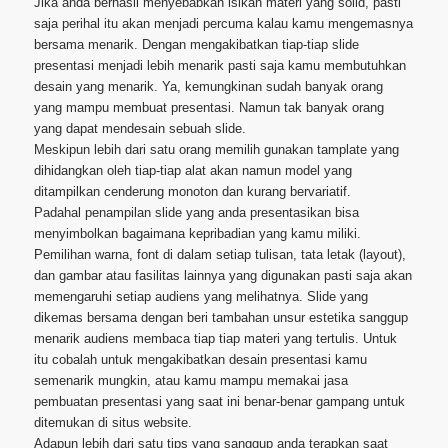
Jika anda berhasil menyebabkan isikan materi yang solid, pasti
saja perihal itu akan menjadi percuma kalau kamu mengemasnya
bersama menarik. Dengan mengakibatkan tiap-tiap slide
presentasi menjadi lebih menarik pasti saja kamu membutuhkan
desain yang menarik. Ya, kemungkinan sudah banyak orang
yang mampu membuat presentasi. Namun tak banyak orang
yang dapat mendesain sebuah slide.
Meskipun lebih dari satu orang memilih gunakan tamplate yang
dihidangkan oleh tiap-tiap alat akan namun model yang
ditampilkan cenderung monoton dan kurang bervariatif.
Padahal penampilan slide yang anda presentasikan bisa
menyimbolkan bagaimana kepribadian yang kamu miliki.
Pemilihan warna, font di dalam setiap tulisan, tata letak (layout),
dan gambar atau fasilitas lainnya yang digunakan pasti saja akan
memengaruhi setiap audiens yang melihatnya. Slide yang
dikemas bersama dengan beri tambahan unsur estetika sanggup
menarik audiens membaca tiap tiap materi yang tertulis. Untuk
itu cobalah untuk mengakibatkan desain presentasi kamu
semenarik mungkin, atau kamu mampu memakai jasa
pembuatan presentasi yang saat ini benar-benar gampang untuk
ditemukan di situs website.
Adapun lebih dari satu tips yang sanggup anda terapkan saat