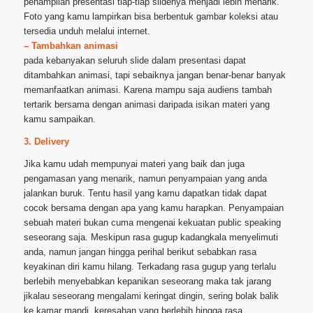
penampilan presentasi tiap-tiap slidenya menjadi lebih menarik.
Foto yang kamu lampirkan bisa berbentuk gambar koleksi atau
tersedia unduh melalui internet.
– Tambahkan animasi
pada kebanyakan seluruh slide dalam presentasi dapat
ditambahkan animasi, tapi sebaiknya jangan benar-benar banyak
memanfaatkan animasi. Karena mampu saja audiens tambah
tertarik bersama dengan animasi daripada isikan materi yang
kamu sampaikan.
3. Delivery
Jika kamu udah mempunyai materi yang baik dan juga
pengamasan yang menarik, namun penyampaian yang anda
jalankan buruk. Tentu hasil yang kamu dapatkan tidak dapat
cocok bersama dengan apa yang kamu harapkan. Penyampaian
sebuah materi bukan cuma mengenai kekuatan public speaking
seseorang saja. Meskipun rasa gugup kadangkala menyelimuti
anda, namun jangan hingga perihal berikut sebabkan rasa
keyakinan diri kamu hilang. Terkadang rasa gugup yang terlalu
berlebih menyebabkan kepanikan seseorang maka tak jarang
jikalau seseorang mengalami keringat dingin, sering bolak balik
ke kamar mandi, keresahan yang berlebih hingga rasa