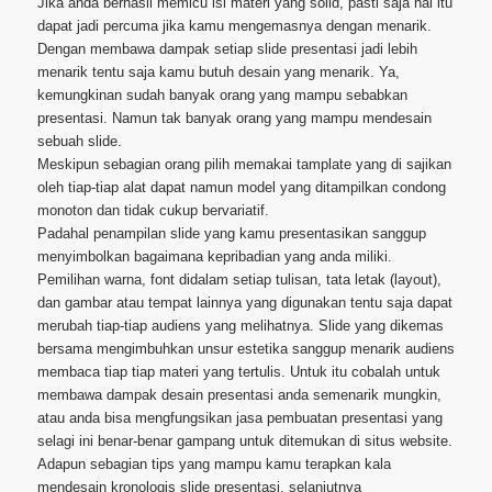
Jika anda berhasil memicu isi materi yang solid, pasti saja hal itu
dapat jadi percuma jika kamu mengemasnya dengan menarik.
Dengan membawa dampak setiap slide presentasi jadi lebih
menarik tentu saja kamu butuh desain yang menarik. Ya,
kemungkinan sudah banyak orang yang mampu sebabkan
presentasi. Namun tak banyak orang yang mampu mendesain
sebuah slide.
Meskipun sebagian orang pilih memakai tamplate yang di sajikan
oleh tiap-tiap alat dapat namun model yang ditampilkan condong
monoton dan tidak cukup bervariatif.
Padahal penampilan slide yang kamu presentasikan sanggup
menyimbolkan bagaimana kepribadian yang anda miliki.
Pemilihan warna, font didalam setiap tulisan, tata letak (layout),
dan gambar atau tempat lainnya yang digunakan tentu saja dapat
merubah tiap-tiap audiens yang melihatnya. Slide yang dikemas
bersama mengimbuhkan unsur estetika sanggup menarik audiens
membaca tiap tiap materi yang tertulis. Untuk itu cobalah untuk
membawa dampak desain presentasi anda semenarik mungkin,
atau anda bisa mengfungsikan jasa pembuatan presentasi yang
selagi ini benar-benar gampang untuk ditemukan di situs website.
Adapun sebagian tips yang mampu kamu terapkan kala
mendesain kronologis slide presentasi, selanjutnya