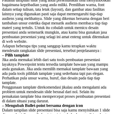
Padahal tampilan slide yang anda presentasikan bisa menyimbolkan
bagaimana kepribadian yang anda miliki. Pemilihan warna, font
dalam setiap tulisan, tata letak (layout), dan gambar atau fasilitas
lainnya yang digunakan pasti saja dapat memengaruhi tiap-tiap
audiens yang melihatnya. Slide yang dikemas bersama dengan beri
tambahan unsur estetika dapat menarik audiens membaca tiap tiap
materi yang tertulis. Untuk itu cobalah untuk memicu desain
presentasi anda semenarik mungkin, atau kamu bisa gunakan jasa
pembuatan presentasi yang selagi ini amat enteng untuk ditemukan
di web website.
Adapun beberapa tips yang sanggup kamu terapkan waktu
mendesain rangkaian slide presentasi, tersebut penjelasannya :
– Pilih tamplate
Jika anda memakai lebih dari satu tools pembuatan presentasi
layaknya Powerpoint tentu tersedia tamplate bawaan yang mampu
anda gunakan. Jika anda memilih memakai tamplate bawaan yang
ada pada tools pilihlah tamplate yang sederhana tapi pas elegan.
Perhatikan pula unsur warna, huruf, dan desain pada tiap tiap
tamplate.
Penggunaan tamplate direkomendasi jikalau anda mengalami ada
problem untuk mendesain slide berasal dari nol. Selain itu
pemakaian tamplate bisa mempercepat proses pembuatan presentasi
di dalam situasi yang darurat.
– Mengubah Bullet-point bersama dengan icon
Dalam tampilan slide presentasi bisa saja kamu menyisihkan 1 slide