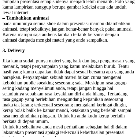
tampilan presentasi setiap slidenya menjadi lebih menarik. Foto yang
kamu lampirkan sanggup berupa gambar koleksi atau ada unduh
lewat internet.
– Tambahkan animasi
pada umumnya semua slide dalam presentasi mampu ditambahkan
animasi, tetapi sebaiknya jangan benar-benar banyak pakai animasi.
Karena mampu saja audiens tambah tertarik bersama dengan
animasi daripada mengisi materi yang anda sampaikan.
3. Delivery
Jika kamu sudah punya materi yang baik dan juga pengamasan yang
menarik, tetapi penyampaian yang kamu melakukan buruk. Tentu
hasil yang kamu dapatkan tidak dapat sesuai bersama apa yang anda
harapkan. Penyampaian sebuah materi bukan cuma mengenai
kebolehan public speaking seseorang saja. Meskipun rasa gugup
sering kadang menyelimuti anda, tetapi jangan hingga hal
selanjutnya sebabkan rasa keyakinan diri anda hilang. Terkadang
rasa gugup yang berlebihan mengundang kepanikan seseorang
maka tak jarang terkecuali seseorang mengalami keringat dingin,
kerap bolak balik ke kamar mandi, ketakutan yang berlebih sampai
rasa menginginkan pingsan. Untuk itu anda kudu kerap berlatih
berkata di depan umum.
Untuk itu sebaiknya anda mesti perhatikan sebagian hal di dalam
laksanakan presentasi apalagi terkecuali keberhasilan presentasi