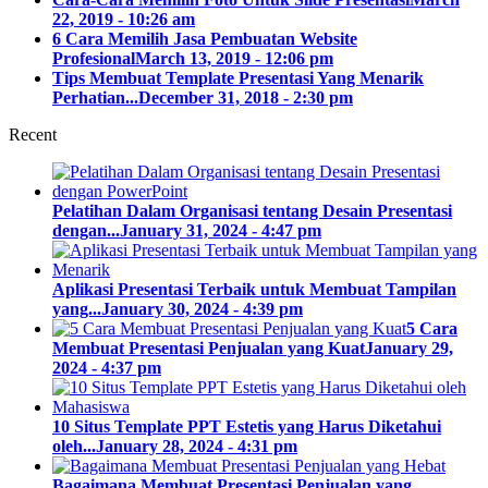
22, 2019 - 10:26 am
6 Cara Memilih Jasa Pembuatan Website
Profesional
March 13, 2019 - 12:06 pm
Tips Membuat Template Presentasi Yang Menarik
Perhatian...
December 31, 2018 - 2:30 pm
Recent
Pelatihan Dalam Organisasi tentang Desain Presentasi
dengan...
January 31, 2024 - 4:47 pm
Aplikasi Presentasi Terbaik untuk Membuat Tampilan
yang...
January 30, 2024 - 4:39 pm
5 Cara
Membuat Presentasi Penjualan yang Kuat
January 29,
2024 - 4:37 pm
10 Situs Template PPT Estetis yang Harus Diketahui
oleh...
January 28, 2024 - 4:31 pm
Bagaimana Membuat Presentasi Penjualan yang