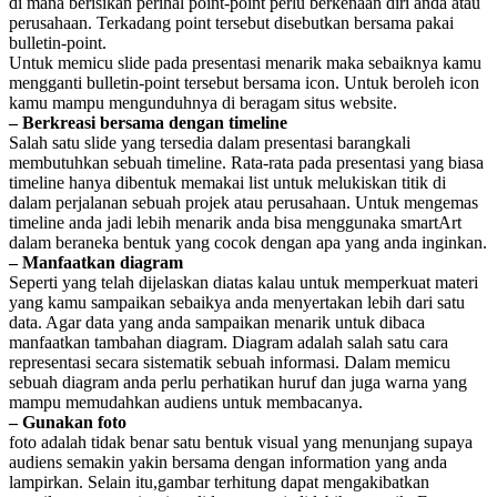
di mana berisikan perihal point-point perlu berkenaan diri anda atau
perusahaan. Terkadang point tersebut disebutkan bersama pakai
bulletin-point.
Untuk memicu slide pada presentasi menarik maka sebaiknya kamu
mengganti bulletin-point tersebut bersama icon. Untuk beroleh icon
kamu mampu mengunduhnya di beragam situs website.
– Berkreasi bersama dengan timeline
Salah satu slide yang tersedia dalam presentasi barangkali
membutuhkan sebuah timeline. Rata-rata pada presentasi yang biasa
timeline hanya dibentuk memakai list untuk melukiskan titik di
dalam perjalanan sebuah projek atau perusahaan. Untuk mengemas
timeline anda jadi lebih menarik anda bisa menggunaka smartArt
dalam beraneka bentuk yang cocok dengan apa yang anda inginkan.
– Manfaatkan diagram
Seperti yang telah dijelaskan diatas kalau untuk memperkuat materi
yang kamu sampaikan sebaikya anda menyertakan lebih dari satu
data. Agar data yang anda sampaikan menarik untuk dibaca
manfaatkan tambahan diagram. Diagram adalah salah satu cara
representasi secara sistematik sebuah informasi. Dalam memicu
sebuah diagram anda perlu perhatikan huruf dan juga warna yang
mampu memudahkan audiens untuk membacanya.
– Gunakan foto
foto adalah tidak benar satu bentuk visual yang menunjang supaya
audiens semakin yakin bersama dengan information yang anda
lampirkan. Selain itu,gambar terhitung dapat mengakibatkan