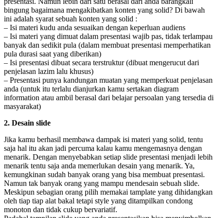
presentasi. Namun lebih dari satu berasal dari anda barangkali
bingung bagaimana mengakibatkan konten yang solid? Di bawah
ini adalah syarat sebuah konten yang solid :
– Isi materi kudu anda sesuaikan dengan keperluan audiens
– Isi materi yang dimuat dalam presentasi wajib pas, tidak terlampau
banyak dan sedikit pula (dalam membuat presentasi memperhatikan
pula durasi saat yang diberikan)
– Isi presentasi dibuat secara terstruktur (dibuat mengerucut dari
penjelasan lazim lalu khusus)
– Presentasi punya kandungan muatan yang memperkuat penjelasan
anda (untuk itu terlalu dianjurkan kamu sertakan diagram
information atau ambil berasal dari belajar persoalan yang tersedia di
masyarakat)
2. Desain slide
Jika kamu berhasil membawa dampak isi materi yang solid, tentu
saja hal itu akan jadi percuma kalau kamu mengemasnya dengan
menarik. Dengan menyebabkan setiap slide presentasi menjadi lebih
menarik tentu saja anda memerlukan desain yang menarik. Ya,
kemungkinan sudah banyak orang yang bisa membuat presentasi.
Namun tak banyak orang yang mampu mendesain sebuah slide.
Meskipun sebagian orang pilih memakai tamplate yang dihidangkan
oleh tiap tiap alat bakal tetapi style yang ditampilkan condong
monoton dan tidak cukup bervariatif.