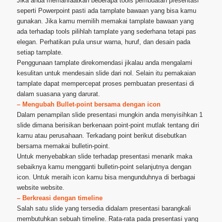
Jika anda memanfaatkan beberapa tools pembuatan presentasi
seperti Powerpoint pasti ada tamplate bawaan yang bisa kamu
gunakan. Jika kamu memilih memakai tamplate bawaan yang
ada terhadap tools pilihlah tamplate yang sederhana tetapi pas
elegan. Perhatikan pula unsur warna, huruf, dan desain pada
setiap tamplate.
Penggunaan tamplate direkomendasi jikalau anda mengalami
kesulitan untuk mendesain slide dari nol. Selain itu pemakaian
tamplate dapat mempercepat proses pembuatan presentasi di
dalam suasana yang darurat.
– Mengubah Bullet-point bersama dengan icon
Dalam penampilan slide presentasi mungkin anda menyisihkan 1
slide dimana berisikan berkenaan point-point mutlak tentang diri
kamu atau perusahaan. Terkadang point berikut disebutkan
bersama memakai bulletin-point.
Untuk menyebabkan slide terhadap presentasi menarik maka
sebaiknya kamu mengganti bulletin-point selanjutnya dengan
icon. Untuk meraih icon kamu bisa mengunduhnya di berbagai
website website.
– Berkreasi dengan timeline
Salah satu slide yang tersedia didalam presentasi barangkali
membutuhkan sebuah timeline. Rata-rata pada presentasi yang