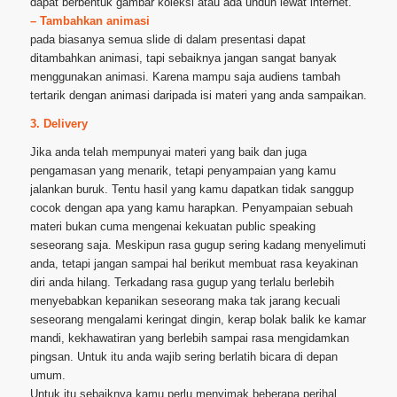
dapat berbentuk gambar koleksi atau ada unduh lewat internet.
– Tambahkan animasi
pada biasanya semua slide di dalam presentasi dapat
ditambahkan animasi, tapi sebaiknya jangan sangat banyak
menggunakan animasi. Karena mampu saja audiens tambah
tertarik dengan animasi daripada isi materi yang anda sampaikan.
3. Delivery
Jika anda telah mempunyai materi yang baik dan juga
pengamasan yang menarik, tetapi penyampaian yang kamu
jalankan buruk. Tentu hasil yang kamu dapatkan tidak sanggup
cocok dengan apa yang kamu harapkan. Penyampaian sebuah
materi bukan cuma mengenai kekuatan public speaking
seseorang saja. Meskipun rasa gugup sering kadang menyelimuti
anda, tetapi jangan sampai hal berikut membuat rasa keyakinan
diri anda hilang. Terkadang rasa gugup yang terlalu berlebih
menyebabkan kepanikan seseorang maka tak jarang kecuali
seseorang mengalami keringat dingin, kerap bolak balik ke kamar
mandi, kekhawatiran yang berlebih sampai rasa mengidamkan
pingsan. Untuk itu anda wajib sering berlatih bicara di depan
umum.
Untuk itu sebaiknya kamu perlu menyimak beberapa perihal