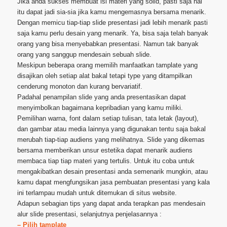
Jika anda sukses membuat isi materi yang solid, pasti saja hal
itu dapat jadi sia-sia jika kamu mengemasnya bersama menarik.
Dengan memicu tiap-tiap slide presentasi jadi lebih menarik pasti
saja kamu perlu desain yang menarik. Ya, bisa saja telah banyak
orang yang bisa menyebabkan presentasi. Namun tak banyak
orang yang sanggup mendesain sebuah slide.
Meskipun beberapa orang memilih manfaatkan tamplate yang
disajikan oleh setiap alat bakal tetapi type yang ditampilkan
cenderung monoton dan kurang bervariatif.
Padahal penampilan slide yang anda presentasikan dapat
menyimbolkan bagaimana kepribadian yang kamu miliki.
Pemilihan warna, font dalam setiap tulisan, tata letak (layout),
dan gambar atau media lainnya yang digunakan tentu saja bakal
merubah tiap-tiap audiens yang melihatnya. Slide yang dikemas
bersama memberikan unsur estetika dapat menarik audiens
membaca tiap tiap materi yang tertulis. Untuk itu coba untuk
mengakibatkan desain presentasi anda semenarik mungkin, atau
kamu dapat mengfungsikan jasa pembuatan presentasi yang kala
ini terlampau mudah untuk ditemukan di situs website.
Adapun sebagian tips yang dapat anda terapkan pas mendesain
alur slide presentasi, selanjutnya penjelasannya :
– Pilih tamplate