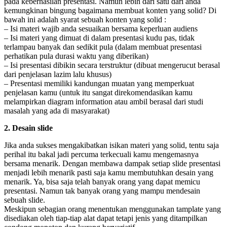
pada keberhasilan presentasi. Namun lebih dari satu dari anda
kemungkinan bingung bagaimana membuat konten yang solid? Di
bawah ini adalah syarat sebuah konten yang solid :
– Isi materi wajib anda sesuaikan bersama keperluan audiens
– Isi materi yang dimuat di dalam presentasi kudu pas, tidak
terlampau banyak dan sedikit pula (dalam membuat presentasi
perhatikan pula durasi waktu yang diberikan)
– Isi presentasi dibikin secara terstruktur (dibuat mengerucut berasal
dari penjelasan lazim lalu khusus)
– Presentasi memiliki kandungan muatan yang memperkuat
penjelasan kamu (untuk itu sangat direkomendasikan kamu
melampirkan diagram information atau ambil berasal dari studi
masalah yang ada di masyarakat)
2. Desain slide
Jika anda sukses mengakibatkan isikan materi yang solid, tentu saja
perihal itu bakal jadi percuma terkecuali kamu mengemasnya
bersama menarik. Dengan membawa dampak setiap slide presentasi
menjadi lebih menarik pasti saja kamu membutuhkan desain yang
menarik. Ya, bisa saja telah banyak orang yang dapat memicu
presentasi. Namun tak banyak orang yang mampu mendesain
sebuah slide.
Meskipun sebagian orang menentukan menggunakan tamplate yang
disediakan oleh tiap-tiap alat dapat tetapi jenis yang ditampilkan