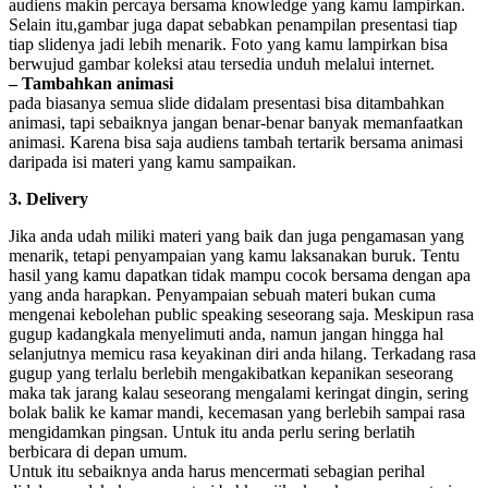
audiens makin percaya bersama knowledge yang kamu lampirkan.
Selain itu,gambar juga dapat sebabkan penampilan presentasi tiap
tiap slidenya jadi lebih menarik. Foto yang kamu lampirkan bisa
berwujud gambar koleksi atau tersedia unduh melalui internet.
– Tambahkan animasi
pada biasanya semua slide didalam presentasi bisa ditambahkan
animasi, tapi sebaiknya jangan benar-benar banyak memanfaatkan
animasi. Karena bisa saja audiens tambah tertarik bersama animasi
daripada isi materi yang kamu sampaikan.
3. Delivery
Jika anda udah miliki materi yang baik dan juga pengamasan yang
menarik, tetapi penyampaian yang kamu laksanakan buruk. Tentu
hasil yang kamu dapatkan tidak mampu cocok bersama dengan apa
yang anda harapkan. Penyampaian sebuah materi bukan cuma
mengenai kebolehan public speaking seseorang saja. Meskipun rasa
gugup kadangkala menyelimuti anda, namun jangan hingga hal
selanjutnya memicu rasa keyakinan diri anda hilang. Terkadang rasa
gugup yang terlalu berlebih mengakibatkan kepanikan seseorang
maka tak jarang kalau seseorang mengalami keringat dingin, sering
bolak balik ke kamar mandi, kecemasan yang berlebih sampai rasa
mengidamkan pingsan. Untuk itu anda perlu sering berlatih
berbicara di depan umum.
Untuk itu sebaiknya anda harus mencermati sebagian perihal