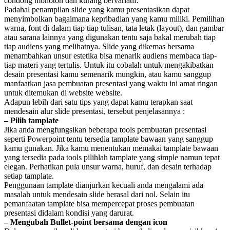
condong monoton dan kurang bervariatif.
Padahal penampilan slide yang kamu presentasikan dapat
menyimbolkan bagaimana kepribadian yang kamu miliki. Pemilihan
warna, font di dalam tiap tiap tulisan, tata letak (layout), dan gambar
atau sarana lainnya yang digunakan tentu saja bakal merubah tiap
tiap audiens yang melihatnya. Slide yang dikemas bersama
menambahkan unsur estetika bisa menarik audiens membaca tiap-
tiap materi yang tertulis. Untuk itu cobalah untuk mengakibatkan
desain presentasi kamu semenarik mungkin, atau kamu sanggup
manfaatkan jasa pembuatan presentasi yang waktu ini amat ringan
untuk ditemukan di website website.
Adapun lebih dari satu tips yang dapat kamu terapkan saat
mendesain alur slide presentasi, tersebut penjelasannya :
– Pilih tamplate
Jika anda mengfungsikan beberapa tools pembuatan presentasi
seperti Powerpoint tentu tersedia tamplate bawaan yang sanggup
kamu gunakan. Jika kamu menentukan memakai tamplate bawaan
yang tersedia pada tools pilihlah tamplate yang simple namun tepat
elegan. Perhatikan pula unsur warna, huruf, dan desain terhadap
setiap tamplate.
Penggunaan tamplate dianjurkan kecuali anda mengalami ada
masalah untuk mendesain slide berasal dari nol. Selain itu
pemanfaatan tamplate bisa mempercepat proses pembuatan
presentasi didalam kondisi yang darurat.
– Mengubah Bullet-point bersama dengan icon