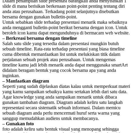
Dalam penampilan slide presentasi barangkali anda menyisihkan 1
slide di mana berisikan berkenaan point-point penting tentang diri
anda atau perusahaan. Terkadang point selanjutnya disebutkan
bersama dengan gunakan bulletin-point.
Untuk sebabkan slide terhadap presentasi menarik maka sebaiknya
anda mengganti bulletin-point berikut bersama dengan icon. Untuk
beroleh icon kamu dapat mengunduhnya di bermacam web website.
– Berkreasi bersama dengan timeline
Salah satu slide yang tersedia dalam presentasi mungkin butuh
sebuah timeline. Rata-rata terhadap presentasi yang biasa timeline
cuma dibentuk memanfaatkan list untuk melukiskan titik dalam
perjalanan sebuah projek atau perusahaan. Untuk mengemas
timeline kamu jadi lebih menarik anda dapat menggunaka smartArt
didalam beragam bentuk yang cocok bersama apa yang anda
inginkan.
– Manfaatkan diagram
Seperti yang sudah dijelaskan diatas kalau untuk memperkuat materi
yang kamu sampaikan sebaikya kamu sertakan lebih dari satu data.
Agar knowledge yang anda sampaikan menarik untuk dibaca
gunakan tambahan diagram. Diagram adalah keliru satu langkah
representasi secara sistematik sebuah informasi. Dalam memicu
sebuah diagram anda perlu mencermati huruf serta warna yang
sanggup memudahkan audiens untuk membacanya.
– Gunakan foto
foto adalah keliru satu bentuk visual yang menopang sehingga