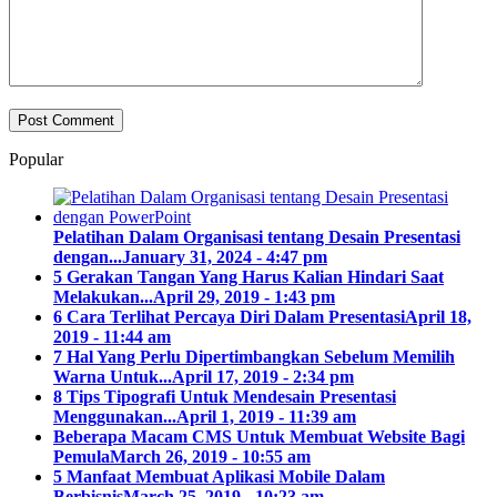
Popular
Pelatihan Dalam Organisasi tentang Desain Presentasi
dengan...
January 31, 2024 - 4:47 pm
5 Gerakan Tangan Yang Harus Kalian Hindari Saat
Melakukan...
April 29, 2019 - 1:43 pm
6 Cara Terlihat Percaya Diri Dalam Presentasi
April 18,
2019 - 11:44 am
7 Hal Yang Perlu Dipertimbangkan Sebelum Memilih
Warna Untuk...
April 17, 2019 - 2:34 pm
8 Tips Tipografi Untuk Mendesain Presentasi
Menggunakan...
April 1, 2019 - 11:39 am
Beberapa Macam CMS Untuk Membuat Website Bagi
Pemula
March 26, 2019 - 10:55 am
5 Manfaat Membuat Aplikasi Mobile Dalam
Berbisnis
March 25, 2019 - 10:23 am