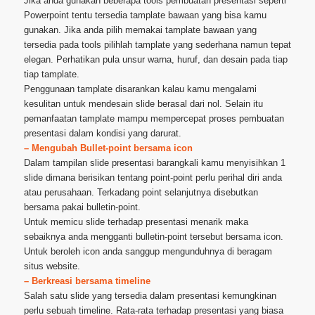
Jika anda gunakan beberapa tools pembuatan presentasi seperti
Powerpoint tentu tersedia tamplate bawaan yang bisa kamu
gunakan. Jika anda pilih memakai tamplate bawaan yang
tersedia pada tools pilihlah tamplate yang sederhana namun tepat
elegan. Perhatikan pula unsur warna, huruf, dan desain pada tiap
tiap tamplate.
Penggunaan tamplate disarankan kalau kamu mengalami
kesulitan untuk mendesain slide berasal dari nol. Selain itu
pemanfaatan tamplate mampu mempercepat proses pembuatan
presentasi dalam kondisi yang darurat.
– Mengubah Bullet-point bersama icon
Dalam tampilan slide presentasi barangkali kamu menyisihkan 1
slide dimana berisikan tentang point-point perlu perihal diri anda
atau perusahaan. Terkadang point selanjutnya disebutkan
bersama pakai bulletin-point.
Untuk memicu slide terhadap presentasi menarik maka
sebaiknya anda mengganti bulletin-point tersebut bersama icon.
Untuk beroleh icon anda sanggup mengunduhnya di beragam
situs website.
– Berkreasi bersama timeline
Salah satu slide yang tersedia dalam presentasi kemungkinan
perlu sebuah timeline. Rata-rata terhadap presentasi yang biasa