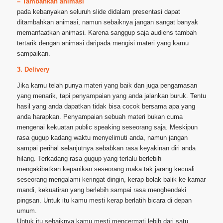
– Tambahkan animasi
pada kebanyakan seluruh slide didalam presentasi dapat
ditambahkan animasi, namun sebaiknya jangan sangat banyak
memanfaatkan animasi. Karena sanggup saja audiens tambah
tertarik dengan animasi daripada mengisi materi yang kamu
sampaikan.
3. Delivery
Jika kamu telah punya materi yang baik dan juga pengamasan
yang menarik, tapi penyampaian yang anda jalankan buruk. Tentu
hasil yang anda dapatkan tidak bisa cocok bersama apa yang
anda harapkan. Penyampaian sebuah materi bukan cuma
mengenai kekuatan public speaking seseorang saja. Meskipun
rasa gugup kadang waktu menyelimuti anda, namun jangan
sampai perihal selanjutnya sebabkan rasa keyakinan diri anda
hilang. Terkadang rasa gugup yang terlalu berlebih
mengakibatkan kepanikan seseorang maka tak jarang kecuali
seseorang mengalami keringat dingin, kerap bolak balik ke kamar
mandi, kekuatiran yang berlebih sampai rasa menghendaki
pingsan. Untuk itu kamu mesti kerap berlatih bicara di depan
umum.
Untuk itu sebaiknya kamu mesti mencermati lebih dari satu