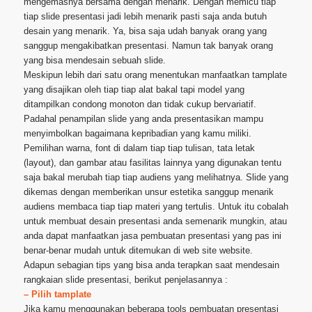
mengemasnya bersama dengan menarik. Dengan memicu tiap
tiap slide presentasi jadi lebih menarik pasti saja anda butuh
desain yang menarik. Ya, bisa saja udah banyak orang yang
sanggup mengakibatkan presentasi. Namun tak banyak orang
yang bisa mendesain sebuah slide.
Meskipun lebih dari satu orang menentukan manfaatkan tamplate
yang disajikan oleh tiap tiap alat bakal tapi model yang
ditampilkan condong monoton dan tidak cukup bervariatif.
Padahal penampilan slide yang anda presentasikan mampu
menyimbolkan bagaimana kepribadian yang kamu miliki.
Pemilihan warna, font di dalam tiap tiap tulisan, tata letak
(layout), dan gambar atau fasilitas lainnya yang digunakan tentu
saja bakal merubah tiap tiap audiens yang melihatnya. Slide yang
dikemas dengan memberikan unsur estetika sanggup menarik
audiens membaca tiap tiap materi yang tertulis. Untuk itu cobalah
untuk membuat desain presentasi anda semenarik mungkin, atau
anda dapat manfaatkan jasa pembuatan presentasi yang pas ini
benar-benar mudah untuk ditemukan di web site website.
Adapun sebagian tips yang bisa anda terapkan saat mendesain
rangkaian slide presentasi, berikut penjelasannya :
– Pilih tamplate
Jika kamu menggunakan beberapa tools pembuatan presentasi