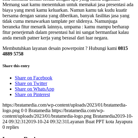
Memang saat kamu menentukan untuk memakai jasa presentasi ada
biaya yang mesti kamu keluarkan. Namun kamu tak kudu kuatir
bersama dengan sarana yang diberikan, banyak fasilitas jasa yang
tidak cuma menawarkan tamplate per slidenya. Namunjuga
beraneka fitur menarik lainnya, umpama : kamu mampu berharap
fitur penerjemah dalam presentasi hal ini sangat bermanfaat kalau
anda meraih patner kerja yang berasal dari luar negara.
Membutuhkan layanan desain powerpoint ? Hubungi kami
0815
4889 5758
Share this entry
Share on Facebook
Share on Twitter
Share on WhatsApp
Share on Pinterest
https://bratamedia.com/wp-content/uploads/2023/01/bratamedia-
logo.png
0
0
Bratamedia
https://bratamedia.com/wp-
content/uploads/2023/01/bratamedia-logo.png
Bratamedia
2019-10-
24 09:32:31
2019-10-24 09:32:31
Layanan Buat PPT kota Jayapura
0
replies