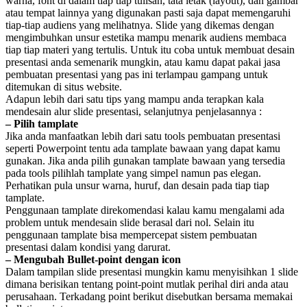
warna, font di dalam tiap tiap tulisan, tata letak (layout), dan gambar
atau tempat lainnya yang digunakan pasti saja dapat memengaruhi
tiap-tiap audiens yang melihatnya. Slide yang dikemas dengan
mengimbuhkan unsur estetika mampu menarik audiens membaca
tiap tiap materi yang tertulis. Untuk itu coba untuk membuat desain
presentasi anda semenarik mungkin, atau kamu dapat pakai jasa
pembuatan presentasi yang pas ini terlampau gampang untuk
ditemukan di situs website.
Adapun lebih dari satu tips yang mampu anda terapkan kala
mendesain alur slide presentasi, selanjutnya penjelasannya :
– Pilih tamplate
Jika anda manfaatkan lebih dari satu tools pembuatan presentasi
seperti Powerpoint tentu ada tamplate bawaan yang dapat kamu
gunakan. Jika anda pilih gunakan tamplate bawaan yang tersedia
pada tools pilihlah tamplate yang simpel namun pas elegan.
Perhatikan pula unsur warna, huruf, dan desain pada tiap tiap
tamplate.
Penggunaan tamplate direkomendasi kalau kamu mengalami ada
problem untuk mendesain slide berasal dari nol. Selain itu
penggunaan tamplate bisa mempercepat sistem pembuatan
presentasi dalam kondisi yang darurat.
– Mengubah Bullet-point dengan icon
Dalam tampilan slide presentasi mungkin kamu menyisihkan 1 slide
dimana berisikan tentang point-point mutlak perihal diri anda atau
perusahaan. Terkadang point berikut disebutkan bersama memakai