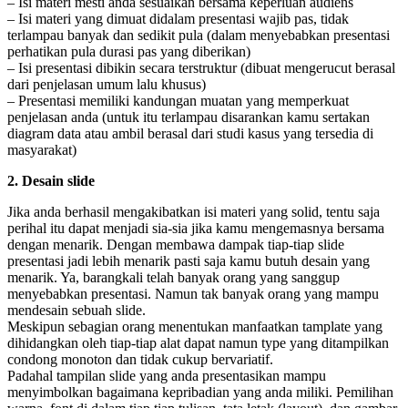
– Isi materi mesti anda sesuaikan bersama keperluan audiens
– Isi materi yang dimuat didalam presentasi wajib pas, tidak
terlampau banyak dan sedikit pula (dalam menyebabkan presentasi
perhatikan pula durasi pas yang diberikan)
– Isi presentasi dibikin secara terstruktur (dibuat mengerucut berasal
dari penjelasan umum lalu khusus)
– Presentasi memiliki kandungan muatan yang memperkuat
penjelasan anda (untuk itu terlampau disarankan kamu sertakan
diagram data atau ambil berasal dari studi kasus yang tersedia di
masyarakat)
2. Desain slide
Jika anda berhasil mengakibatkan isi materi yang solid, tentu saja
perihal itu dapat menjadi sia-sia jika kamu mengemasnya bersama
dengan menarik. Dengan membawa dampak tiap-tiap slide
presentasi jadi lebih menarik pasti saja kamu butuh desain yang
menarik. Ya, barangkali telah banyak orang yang sanggup
menyebabkan presentasi. Namun tak banyak orang yang mampu
mendesain sebuah slide.
Meskipun sebagian orang menentukan manfaatkan tamplate yang
dihidangkan oleh tiap-tiap alat dapat namun type yang ditampilkan
condong monoton dan tidak cukup bervariatif.
Padahal tampilan slide yang anda presentasikan mampu
menyimbolkan bagaimana kepribadian yang anda miliki. Pemilihan