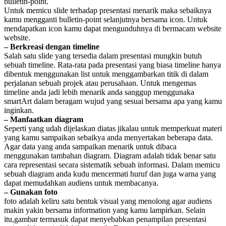
bulletin-point.
Untuk memicu slide terhadap presentasi menarik maka sebaiknya
kamu mengganti bulletin-point selanjutnya bersama icon. Untuk
mendapatkan icon kamu dapat mengunduhnya di bermacam website
website.
– Berkreasi dengan timeline
Salah satu slide yang tersedia dalam presentasi mungkin butuh
sebuah timeline. Rata-rata pada presentasi yang biasa timeline hanya
dibentuk menggunakan list untuk menggambarkan titik di dalam
perjalanan sebuah projek atau perusahaan. Untuk mengemas
timeline anda jadi lebih menarik anda sanggup menggunaka
smartArt dalam beragam wujud yang sesuai bersama apa yang kamu
inginkan.
– Manfaatkan diagram
Seperti yang udah dijelaskan diatas jikalau untuk memperkuat materi
yang kamu sampaikan sebaikya anda menyertakan beberapa data.
Agar data yang anda sampaikan menarik untuk dibaca
menggunakan tambahan diagram. Diagram adalah tidak benar satu
cara representasi secara sistematik sebuah informasi. Dalam memicu
sebuah diagram anda kudu mencermati huruf dan juga warna yang
dapat memudahkan audiens untuk membacanya.
– Gunakan foto
foto adalah keliru satu bentuk visual yang menolong agar audiens
makin yakin bersama information yang kamu lampirkan. Selain
itu,gambar termasuk dapat menyebabkan penampilan presentasi