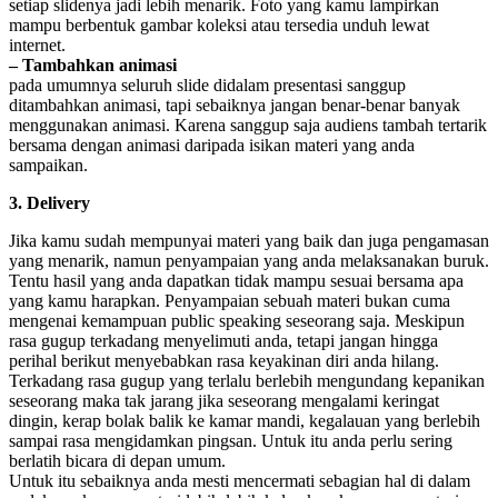
setiap slidenya jadi lebih menarik. Foto yang kamu lampirkan
mampu berbentuk gambar koleksi atau tersedia unduh lewat
internet.
– Tambahkan animasi
pada umumnya seluruh slide didalam presentasi sanggup
ditambahkan animasi, tapi sebaiknya jangan benar-benar banyak
menggunakan animasi. Karena sanggup saja audiens tambah tertarik
bersama dengan animasi daripada isikan materi yang anda
sampaikan.
3. Delivery
Jika kamu sudah mempunyai materi yang baik dan juga pengamasan
yang menarik, namun penyampaian yang anda melaksanakan buruk.
Tentu hasil yang anda dapatkan tidak mampu sesuai bersama apa
yang kamu harapkan. Penyampaian sebuah materi bukan cuma
mengenai kemampuan public speaking seseorang saja. Meskipun
rasa gugup terkadang menyelimuti anda, tetapi jangan hingga
perihal berikut menyebabkan rasa keyakinan diri anda hilang.
Terkadang rasa gugup yang terlalu berlebih mengundang kepanikan
seseorang maka tak jarang jika seseorang mengalami keringat
dingin, kerap bolak balik ke kamar mandi, kegalauan yang berlebih
sampai rasa mengidamkan pingsan. Untuk itu anda perlu sering
berlatih bicara di depan umum.
Untuk itu sebaiknya anda mesti mencermati sebagian hal di dalam