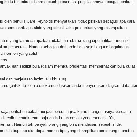
ng kudu tersedia didalam sebuah presentasi penjelasannya sebagai berikut :
lis oleh penulis Gare Reynolds menyatakan “tidak pikirkan sebagus apa cara
 dan semenarik apa slide yang dibuat. Jika presentasi yang disampaikan
 materi yang kamu sampaikan adalah hal utama yang diperhatikan, mengisi
lan presentasi. Namun sebagian dari anda bisa saja bingung bagaimana
ah konten yang solid :
iens
 banyak dan sedikit pula (dalam memicu presentasi memperhatikan pula durasi
sal dari penjelasan lazim lalu khusus)
mu (untuk itu terlalu direkomendasikan anda menyertakan diagram data ata
 saja perihal itu bakal menjadi percuma jika kamu mengemasnya bersama
di lebih menarik tentu saja anda butuh desain yang menarik. Ya,
tasi. Namun tak banyak orang yang bisa mendesain sebuah slide.
n oleh tiap-tiap alat dapat namun tipe yang ditampilkan cenderung monoton