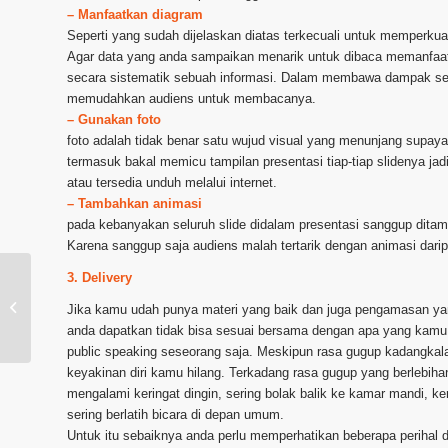
– Manfaatkan diagram
Seperti yang sudah dijelaskan diatas terkecuali untuk memperkua
Agar data yang anda sampaikan menarik untuk dibaca memanfaatk
secara sistematik sebuah informasi. Dalam membawa dampak se
memudahkan audiens untuk membacanya.
– Gunakan foto
foto adalah tidak benar satu wujud visual yang menunjang supaya
termasuk bakal memicu tampilan presentasi tiap-tiap slidenya j
atau tersedia unduh melalui internet.
– Tambahkan animasi
pada kebanyakan seluruh slide didalam presentasi sanggup dita
Karena sanggup saja audiens malah tertarik dengan animasi dari
3. Delivery
Layanan Pembuatan Power Point
Jika kamu udah punya materi yang baik dan juga pengamasan ya
daerah Palembang
anda dapatkan tidak bisa sesuai bersama dengan apa yang kamu
public speaking seseorang saja. Meskipun rasa gugup kadangkal
keyakinan diri kamu hilang. Terkadang rasa gugup yang berlebih
mengalami keringat dingin, sering bolak balik ke kamar mandi, ke
sering berlatih bicara di depan umum.
Untuk itu sebaiknya anda perlu memperhatikan beberapa perihal 