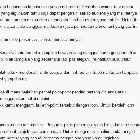
an bagaimana kepribadian yang anda miliki. Pemilihan warna, font dalam
ya yang digunakan tentu saja dapat pengaruhi setiap audiens yang melihatnya.
 mampu menarik audiens membaca tiap tiap materi yang tertulis. Untuk itu
in, atau anda sanggup manfaatkan jasa pembuatan presentasi yang pas ini
tan slide presentasi, berikut penjelasannya :
werpoint tentu tersedia tamplate bawaan yang sanggup kamu gunakan. Jika
lihlah tamplate yang sederhana tapi pas elegan. Perhatikan pula unsur
h untuk mendesain slide berasal dari nol. Selain itu pemanfaatan tamplate
i yang darurat.
e di mana berisikan perihal point-point penting tentang diri anda atau
menggunakan bulletin-point.
 kamu mengganti bulletin-point tersebut dengan icon. Untuk beroleh icon
merlukan sebuah timeline. Rata-rata pada presentasi yang biasa timeline cum
nan sebuah projek atau perusahaan. Untuk mengemas timeline anda menjadi
cam bentuk yang sesuai bersama dengan apa yang kamu inginkan.