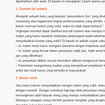
diperhatikan oleh anda. Di bawah ini merupakan 3 point utama ya
1. Content (isi materi)
Mengutik sebuah buku yang berjudul “presentation Zen” yang ditu
seseorang atau bagaimana tingkat professionalitas yang dimiliki,
bukan memuat konten yang solid, maka itu tidak dapat berhasil.”
Ungkapan tersebut dapat diartikan kecuali content atau mengisi
materi yang kamu bawakan terlampau berpengaruh pada keberhasi
menyebabkan konten yang solid? Di bawah ini adalah syarat sebu
– Isi materi mesti kamu mengatur bersama dengan keperluan aud
– Isi materi yang dimuat dalam presentasi wajib pas, tidak amat
pas yang diberikan)
– Isi presentasi dibikin secara terstruktur (dibuat mengerucut bera
– Presentasi mengandung muatan yang memperkuat penjelasan ka
ambil dari studi kasus yang tersedia di masyarakat)
2. Desain slide
Jika kamu sukses menyebabkan mengisi materi yang solid, tentu
dengan menarik. Dengan membuat tiap-tiap slide presentasi menja
kemungkinan udah banyak orang yang mampu menyebabkan presen
Meskipun sebagian orang memilih gunakan tamplate yang disajika