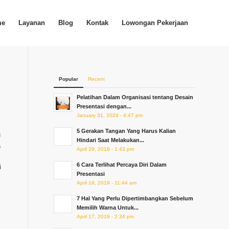
me
Layanan
Blog
Kontak
Lowongan Pekerjaan
Popular
Recent
Pelatihan Dalam Organisasi tentang Desain
Presentasi dengan...
January 31, 2024 - 4:47 pm
5 Gerakan Tangan Yang Harus Kalian
u
Hindari Saat Melakukan...
a
April 29, 2019 - 1:43 pm
6 Cara Terlihat Percaya Diri Dalam
i
Presentasi
April 18, 2019 - 11:44 am
7 Hal Yang Perlu Dipertimbangkan Sebelum
Memilih Warna Untuk...
April 17, 2019 - 2:34 pm