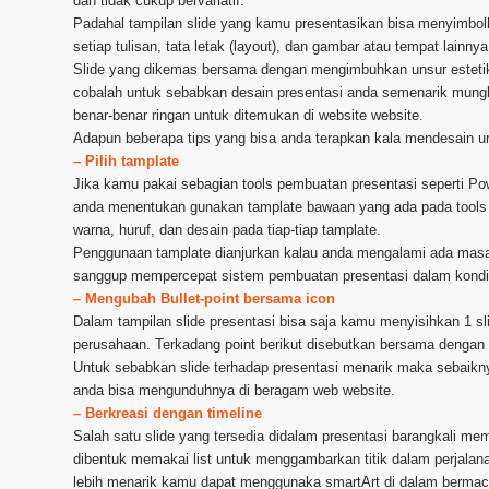
dan tidak cukup bervariatif.
Padahal tampilan slide yang kamu presentasikan bisa menyimbolk
setiap tulisan, tata letak (layout), dan gambar atau tempat lainn
Slide yang dikemas bersama dengan mengimbuhkan unsur estetika
cobalah untuk sebabkan desain presentasi anda semenarik mungk
benar-benar ringan untuk ditemukan di website website.
Adapun beberapa tips yang bisa anda terapkan kala mendesain uru
– Pilih tamplate
Jika kamu pakai sebagian tools pembuatan presentasi seperti Po
anda menentukan gunakan tamplate bawaan yang ada pada tools pi
warna, huruf, dan desain pada tiap-tiap tamplate.
Penggunaan tamplate dianjurkan kalau anda mengalami ada masala
sanggup mempercepat sistem pembuatan presentasi dalam kondis
– Mengubah Bullet-point bersama icon
Dalam tampilan slide presentasi bisa saja kamu menyisihkan 1 slid
perusahaan. Terkadang point berikut disebutkan bersama dengan 
Untuk sebabkan slide terhadap presentasi menarik maka sebaiknya
anda bisa mengunduhnya di beragam web website.
– Berkreasi dengan timeline
Salah satu slide yang tersedia didalam presentasi barangkali me
dibentuk memakai list untuk menggambarkan titik dalam perjala
lebih menarik kamu dapat menggunaka smartArt di dalam berma