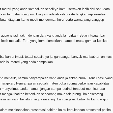
t materi yang anda sampaikan sebaikya kamu sertakan lebih dari satu data.
an tambahan diagram. Diagram adalah keliru satu langkah representasi
buah diagram kamu mesti mencermati huruf serta warna yang sanggup
 audiens jadi yakin dengan data yang anda lampirkan. Selain itu,gambar
adi lebih menarik. Foto yang kamu lampirkan mampu berupa gambar koleksi
mbahkan animasi, tetapi sebaiknya jangan sangat banyak manfaatkan animasi
pada isi materi yang anda sampaikan.
ng menarik, namun penyampaian yang anda jalankan buruk. Tentu hasil yang
 harapkan. Penyampaian sebuah materi bukan cuma berkenaan kapabilitas
a menyelimuti anda, namun jangan sampai perihal tersebut memicu rasa
an mengakibatkan kepanikan seseorang maka tak jarang jika seseorang
resahan yang berlebih hingga rasa inginkan pingsan. Untuk itu kamu wajib
dalam melaksanakan presentasi bahkan kalau kesuksesan presentasi perihal