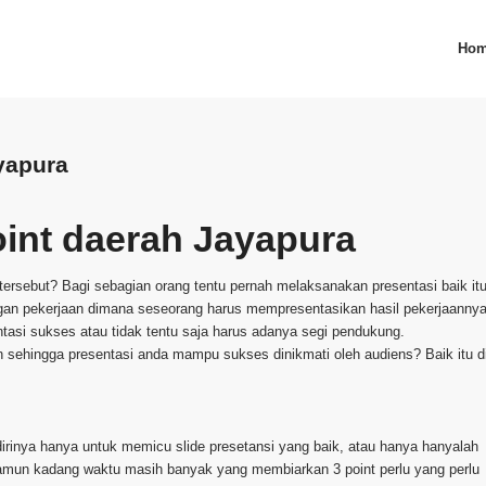
Ho
yapura
int daerah Jayapura
tersebut? Bagi sebagian orang tentu pernah melaksanakan presentasi baik it
kungan pekerjaan dimana seseorang harus mempresentasikan hasil pekerjaanny
asi sukses atau tidak tentu saja harus adanya segi pendukung.
an sehingga presentasi anda mampu sukses dinikmati oleh audiens? Baik itu d
inya hanya untuk memicu slide presetansi yang baik, atau hanya hanyalah
amun kadang waktu masih banyak yang membiarkan 3 point perlu yang perlu