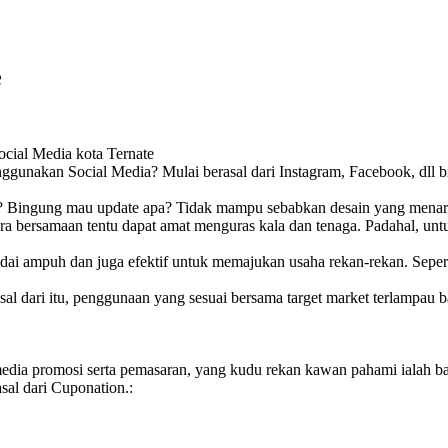
e
cial Media kota Ternate
menggunakan Social Media? Mulai berasal dari Instagram, Facebook, dl
i? Bingung mau update apa? Tidak mampu sebabkan desain yang menari
ra bersamaan tentu dapat amat menguras kala dan tenaga. Padahal, un
dai ampuh dan juga efektif untuk memajukan usaha rekan-rekan. Seper
 dari itu, penggunaan yang sesuai bersama target market terlampau ba
 media promosi serta pemasaran, yang kudu rekan kawan pahami ialah b
sal dari Cuponation.: