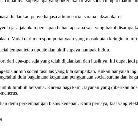
kala. Tujuannya supaya apa yang dikerjakan lewat social tempat makin 
asa dijalankan penyedia jasa admin social sarana laksanakan :
nyedia jasa jalankan persiapan bahan apa-apa saja yang bakal disampaik
lolaan. Mulai dari merespon pertanyaan yang masuk atau keinginan info
ocial tempat tetap update dan aktif supaya nampak hidup.
t dari apa-apa saja yang telah dijalankan dan hasilnya. Ini dapat jadi p
elola admin social fasilitas yang kita sampaikan. Bukan hanyalah ingi
mengetahui dulu bagaimana kegunaan penggunaan social sarana dan baga
ntuk tumbuh bersama. Karena bagi kami, layanan yang diberikan tida
-menerus.
kalian demi perkembangan bisnis kedepan. Kami percaya, kiat yang ef
58