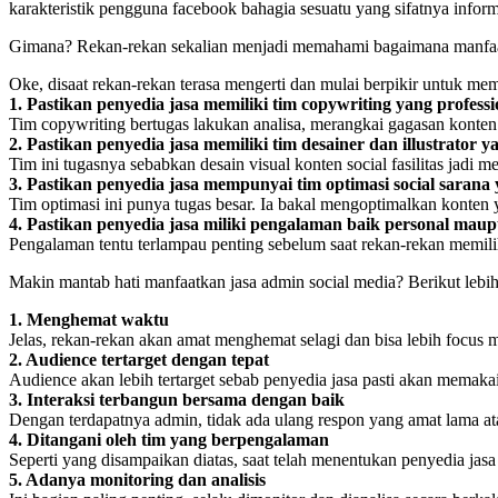
karakteristik pengguna facebook bahagia sesuatu yang sifatnya info
Gimana? Rekan-rekan sekalian menjadi memahami bagaimana manfaa
Oke, disaat rekan-rekan terasa mengerti dan mulai berpikir untuk m
1. Pastikan penyedia jasa memiliki tim copywriting yang professi
Tim copywriting bertugas lakukan analisa, merangkai gagasan konten 
2. Pastikan penyedia jasa memiliki tim desainer dan illustrator
Tim ini tugasnya sebabkan desain visual konten social fasilitas jadi m
3. Pastikan penyedia jasa mempunyai tim optimasi social sarana
Tim optimasi ini punya tugas besar. Ia bakal mengoptimalkan konte
4. Pastikan penyedia jasa miliki pengalaman baik personal ma
Pengalaman tentu terlampau penting sebelum saat rekan-rekan memili
Makin mantab hati manfaatkan jasa admin social media? Berikut lebi
1. Menghemat waktu
Jelas, rekan-rekan akan amat menghemat selagi dan bisa lebih focus m
2. Audience tertarget dengan tepat
Audience akan lebih tertarget sebab penyedia jasa pasti akan memakai s
3. Interaksi terbangun bersama dengan baik
Dengan terdapatnya admin, tidak ada ulang respon yang amat lama at
4. Ditangani oleh tim yang berpengalaman
Seperti yang disampaikan diatas, saat telah menentukan penyedia jasa
5. Adanya monitoring dan analisis