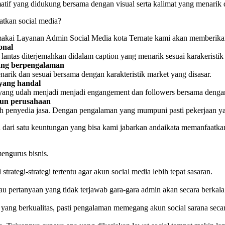
rmatif yang didukung bersama dengan visual serta kalimat yang menari
tkan social media?
emakai Layanan Admin Social Media kota Ternate kami akan memberikan
onal
lantas diterjemahkan didalam caption yang menarik sesuai karakeristik
 yang berpengalaman
enarik dan sesuai bersama dengan karakteristik market yang disasar.
 yang handal
n yang udah menjadi menjadi engangement dan followers bersama denga
upun perusahaan
h penyedia jasa. Dengan pengalaman yang mumpuni pasti pekerjaan yang
h dari satu keuntungan yang bisa kami jabarkan andaikata memanfaatkan
engurus bisnis.
trategi-strategi tertentu agar akun social media lebih tepat sasaran.
au pertanyaan yang tidak terjawab gara-gara admin akan secara berka
 yang berkualitas, pasti pengalaman memegang akun social sarana secara