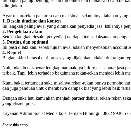
Ini bagian paling penting, selalu dimonitor dan dianalisa secara ber
diinginkan.
Agar rekan-rekan paham secara maksimal, selanjutnya tahapan yang bi
1. Desain timeline dan konten
Ini langkah paling awal yang ditunaikan penyedia jasa. Istilahnya pe
2. Pengelolaan akun
Setelah langkah desain, penyedia jasa dapat terasa laksanakan penge
3. Posting dan optimasi
Ini pasti dilakukan, sebab tujuan awal adalah menyebabkan account s
4. Report
Bagian akhir berasal dari proses yang dijalankan adalah dukungan repor
Nah, udah benar-benar lengkap nampaknya informasi seputar jasa peng
terbaik. Tapi, lebih terhadap bagaimana rekan-rekan menjadi lebih 
Kami bakal terlampau suka misalnya rekan-rekan punya permohonan u
dan juga panduan untuk membawa dampak kiat yang lebih baik terus
Dengan suka hati kami akan menjadi partner diskusi rekan-rekan se
yang efisien pula.
Layanan Admin Social Media kota Ternate Hubungi : 0822 9936 57
Share this entry