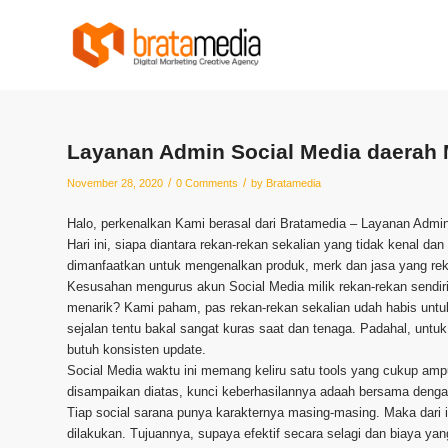
Layanan Admin Social Media daerah
/
/
November 28, 2020
0 Comments
by
Bratamedia
Halo, perkenalkan Kami berasal dari Bratamedia – Layanan Admi
Hari ini, siapa diantara rekan-rekan sekalian yang tidak kenal da
dimanfaatkan untuk mengenalkan produk, merk dan jasa yang reka
Kesusahan mengurus akun Social Media milik rekan-rekan sendi
menarik? Kami paham, pas rekan-rekan sekalian udah habis untuk
sejalan tentu bakal sangat kuras saat dan tenaga. Padahal, un
butuh konsisten update.
Social Media waktu ini memang keliru satu tools yang cukup ampu
disampaikan diatas, kunci keberhasilannya adaah bersama denga
Tiap social sarana punya karakternya masing-masing. Maka dari 
dilakukan. Tujuannya, supaya efektif secara selagi dan biaya yan