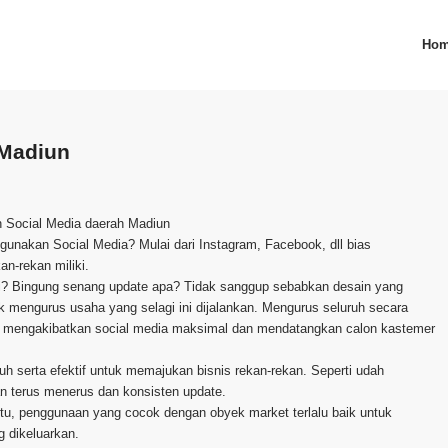
Ho
 Madiun
n Social Media daerah Madiun
n gunakan Social Media? Mulai dari Instagram, Facebook, dll bias
n-rekan miliki.
ri? Bingung senang update apa? Tidak sanggup sebabkan desain yang
 mengurus usaha yang selagi ini dijalankan. Mengurus seluruh secara
tuk mengakibatkan social media maksimal dan mendatangkan calon kastemer
h serta efektif untuk memajukan bisnis rekan-rekan. Seperti udah
n terus menerus dan konsisten update.
itu, penggunaan yang cocok dengan obyek market terlalu baik untuk
g dikeluarkan.