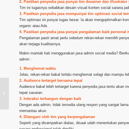
2. Pastikan penyedia jasa punyai tim desainer dan illustrat
Tim ini tugasnya sebabkan desain visual konten social sarana ja
3. Pastikan penyedia jasa mempunyai tim optimasi social te
Tim optimasi ini punyai tugas besar. Ia akan mengoptimalkan ko
organic atau Ads.
4. Pastikan penyedia jasa punyai pengalaman baik persona
Pengalaman pasti amat perlu sebelum rekan-rekan memilih penye
akan terjaga kualitasnya.
Makin mantab hati menggunakan jasa admin social media? Beriku
admin :
1. Menghemat waktu
Jelas, rekan-rekan bakal terlalu menghemat selagi dan mampu le
2. Audience tertarget bersama tepat
Audience bakal lebih tertarget karena penyedia jasa tentu akan me
Jasa Pengelola Instagram kota
tepat sasaran.
Jakarta
3. Interaksi terbangun dengan baik
Dengan ada admin, tidak tersedia ulang respon yang sangat lama
memantau akun.
4. Ditangani oleh tim yang berpengalaman
Seperti yang disampaikan diatas, disaat udah menentukan penye
secara professional telah dimiliki.