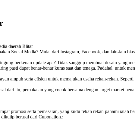
r
dia daerah Blitar
 gunakan Social Media? Mulai dari Instagram, Facebook, dan lain-lain 
Bingung berkenan update apa? Tidak sanggup membuat desain yang men
eiring pasti dapat benar-benar kuras saat dan tenaga. Padahal, untuk
ayan ampuh serta efisien untuk memajukan usaha rekan-rekan. Seperti 
al dari itu, pemakaian yang cocok bersama dengan target market benar-
 tempat promosi serta pemasaran, yang kudu rekan rekan pahami ialah 
ikutip berasal dari Cuponation.: