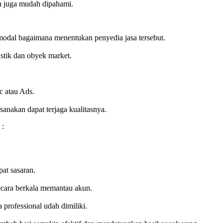
an juga mudah dipahami.
 modal bagaimana menentukan penyedia jasa tersebut.
stik dan obyek market.
c atau Ads.
anakan dapat terjaga kualitasnya.
 :
pat sasaran.
secara berkala memantau akun.
 professional udah dimiliki.