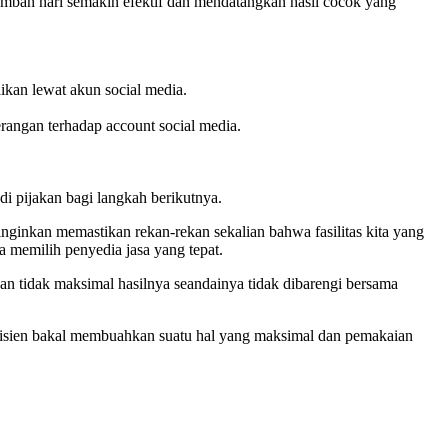
 tambah hari semakin efektif dan mendatangkan hasil cocok yang
aikan lewat akun social media.
erangan terhadap account social media.
adi pijakan bagi langkah berikutnya.
ginkan memastikan rekan-rekan sekalian bahwa fasilitas kita yang
a memilih penyedia jasa yang tepat.
an tidak maksimal hasilnya seandainya tidak dibarengi bersama
efisien bakal membuahkan suatu hal yang maksimal dan pemakaian