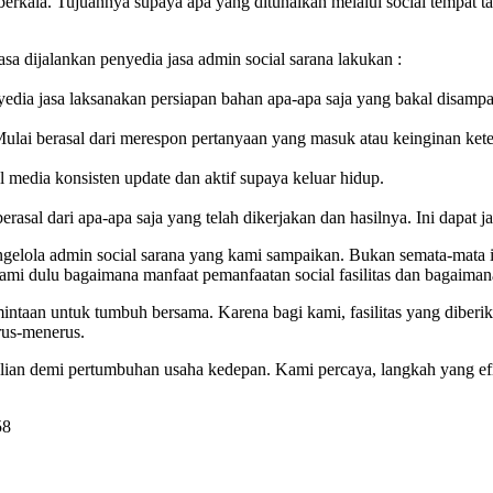
a berkala. Tujuannya supaya apa yang ditunaikan melalui social tempat
sa dijalankan penyedia jasa admin social sarana lakukan :
nyedia jasa laksanakan persiapan bahan apa-apa saja yang bakal disamp
 Mulai berasal dari merespon pertanyaan yang masuk atau keinginan ket
 media konsisten update dan aktif supaya keluar hidup.
rasal dari apa-apa saja yang telah dikerjakan dan hasilnya. Ini dapat j
gelola admin social sarana yang kami sampaikan. Bukan semata-mata in
hami dulu bagaimana manfaat pemanfaatan social fasilitas dan bagaiman
ntaan untuk tumbuh bersama. Karena bagi kami, fasilitas yang diberik
rus-menerus.
kalian demi pertumbuhan usaha kedepan. Kami percaya, langkah yang 
58