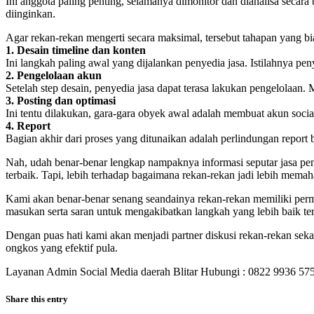
Ini anggota paling penting, selamanya dimonitor dan dianalisa secar
diinginkan.
Agar rekan-rekan mengerti secara maksimal, tersebut tahapan yang bia
1. Desain timeline dan konten
Ini langkah paling awal yang dijalankan penyedia jasa. Istilahnya pe
2. Pengelolaan akun
Setelah step desain, penyedia jasa dapat terasa lakukan pengelolaan.
3. Posting dan optimasi
Ini tentu dilakukan, gara-gara obyek awal adalah membuat akun social
4. Report
Bagian akhir dari proses yang ditunaikan adalah perlindungan report be
Nah, udah benar-benar lengkap nampaknya informasi seputar jasa pen
terbaik. Tapi, lebih terhadap bagaimana rekan-rekan jadi lebih mema
Kami akan benar-benar senang seandainya rekan-rekan memiliki permi
masukan serta saran untuk mengakibatkan langkah yang lebih baik te
Dengan puas hati kami akan menjadi partner diskusi rekan-rekan se
ongkos yang efektif pula.
Layanan Admin Social Media daerah Blitar Hubungi : 0822 9936 57
Share this entry