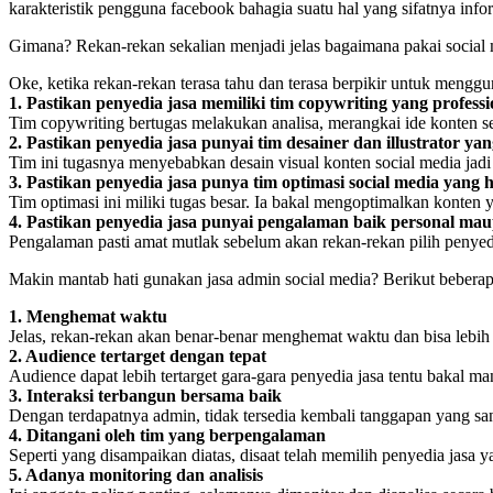
karakteristik pengguna facebook bahagia suatu hal yang sifatnya inf
Gimana? Rekan-rekan sekalian menjadi jelas bagaimana pakai social
Oke, ketika rekan-rekan terasa tahu dan terasa berpikir untuk meng
1. Pastikan penyedia jasa memiliki tim copywriting yang professi
Tim copywriting bertugas melakukan analisa, merangkai ide konten s
2. Pastikan penyedia jasa punyai tim desainer dan illustrator y
Tim ini tugasnya menyebabkan desain visual konten social media jadi
3. Pastikan penyedia jasa punya tim optimasi social media yang 
Tim optimasi ini miliki tugas besar. Ia bakal mengoptimalkan konten 
4. Pastikan penyedia jasa punyai pengalaman baik personal ma
Pengalaman pasti amat mutlak sebelum akan rekan-rekan pilih penyed
Makin mantab hati gunakan jasa admin social media? Berikut bebera
1. Menghemat waktu
Jelas, rekan-rekan akan benar-benar menghemat waktu dan bisa lebih
2. Audience tertarget dengan tepat
Audience dapat lebih tertarget gara-gara penyedia jasa tentu bakal manf
3. Interaksi terbangun bersama baik
Dengan terdapatnya admin, tidak tersedia kembali tanggapan yang sa
4. Ditangani oleh tim yang berpengalaman
Seperti yang disampaikan diatas, disaat telah memilih penyedia jasa y
5. Adanya monitoring dan analisis