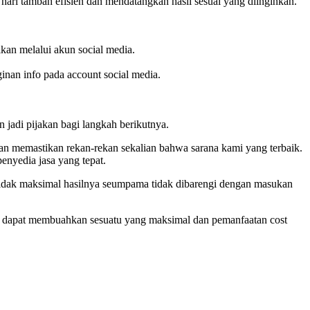
i hari tambah efisien dan mendatangkan hasil sesuai yang diinginkan.
ikan melalui akun social media.
inan info pada account social media.
n jadi pijakan bagi langkah berikutnya.
n memastikan rekan-rekan sekalian bahwa sarana kami yang terbaik.
enyedia jasa yang tepat.
 tidak maksimal hasilnya seumpama tidak dibarengi dengan masukan
ien dapat membuahkan sesuatu yang maksimal dan pemanfaatan cost