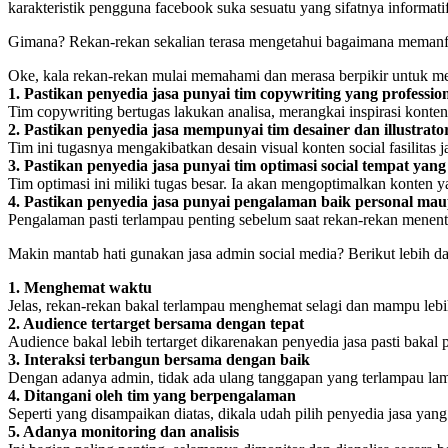
karakteristik pengguna facebook suka sesuatu yang sifatnya informat
Gimana? Rekan-rekan sekalian terasa mengetahui bagaimana memanf
Oke, kala rekan-rekan mulai memahami dan merasa berpikir untuk m
1. Pastikan penyedia jasa punyai tim copywriting yang professio
Tim copywriting bertugas lakukan analisa, merangkai inspirasi konten
2. Pastikan penyedia jasa mempunyai tim desainer dan illustra
Tim ini tugasnya mengakibatkan desain visual konten social fasilitas j
3. Pastikan penyedia jasa punyai tim optimasi social tempat yan
Tim optimasi ini miliki tugas besar. Ia akan mengoptimalkan konten 
4. Pastikan penyedia jasa punyai pengalaman baik personal ma
Pengalaman pasti terlampau penting sebelum saat rekan-rekan menent
Makin mantab hati gunakan jasa admin social media? Berikut lebih 
1. Menghemat waktu
Jelas, rekan-rekan bakal terlampau menghemat selagi dan mampu lebi
2. Audience tertarget bersama dengan tepat
Audience bakal lebih tertarget dikarenakan penyedia jasa pasti bakal p
3. Interaksi terbangun bersama dengan baik
Dengan adanya admin, tidak ada ulang tanggapan yang terlampau lam
4. Ditangani oleh tim yang berpengalaman
Seperti yang disampaikan diatas, dikala udah pilih penyedia jasa yang
5. Adanya monitoring dan analisis