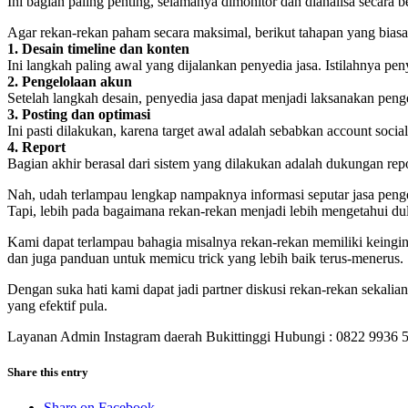
Ini bagian paling penting, selamanya dimonitor dan dianalisa secara 
Agar rekan-rekan paham secara maksimal, berikut tahapan yang biasa
1. Desain timeline dan konten
Ini langkah paling awal yang dijalankan penyedia jasa. Istilahnya pe
2. Pengelolaan akun
Setelah langkah desain, penyedia jasa dapat menjadi laksanakan peng
3. Posting dan optimasi
Ini pasti dilakukan, karena target awal adalah sebabkan account socia
4. Report
Bagian akhir berasal dari sistem yang dilakukan adalah dukungan repor
Nah, udah terlampau lengkap nampaknya informasi seputar jasa peng
Tapi, lebih pada bagaimana rekan-rekan menjadi lebih mengetahui dul
Kami dapat terlampau bahagia misalnya rekan-rekan memiliki keingin
dan juga panduan untuk memicu trick yang lebih baik terus-menerus.
Dengan suka hati kami dapat jadi partner diskusi rekan-rekan sekal
yang efektif pula.
Layanan Admin Instagram daerah Bukittinggi Hubungi : 0822 9936 
Share this entry
Share on Facebook