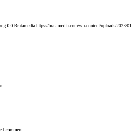
png
0
0
Bratamedia
https://bratamedia.com/wp-content/uploads/2023/0
*
me I comment.