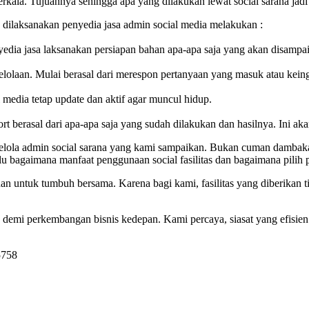
berkala. Tujuannya sehingga apa yang dilakukan lewat social sarana jad
 dilaksanakan penyedia jasa admin social media melakukan :
nyedia jasa laksanakan persiapan bahan apa-apa saja yang akan disampa
elolaan. Mulai berasal dari merespon pertanyaan yang masuk atau keing
l media tetap update dan aktif agar muncul hidup.
t berasal dari apa-apa saja yang sudah dilakukan dan hasilnya. Ini aka
elola admin social sarana yang kami sampaikan. Bukan cuman dambaka
u bagaimana manfaat penggunaan social fasilitas dan bagaimana pilih p
an untuk tumbuh bersama. Karena bagi kami, fasilitas yang diberikan
ian demi perkembangan bisnis kedepan. Kami percaya, siasat yang efis
5758