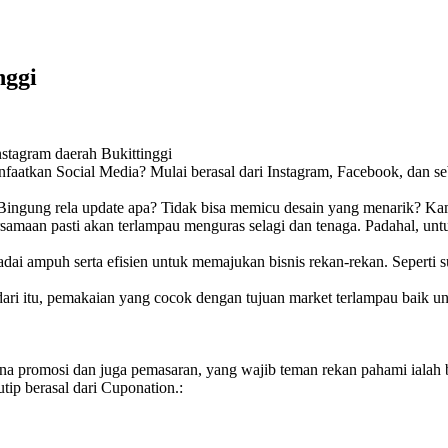
nggi
stagram daerah Bukittinggi
 manfaatkan Social Media? Mulai berasal dari Instagram, Facebook, dan
ingung rela update apa? Tidak bisa memicu desain yang menarik? Kam
ersamaan pasti akan terlampau menguras selagi dan tenaga. Padahal, u
dai ampuh serta efisien untuk memajukan bisnis rekan-rekan. Seperti 
dari itu, pemakaian yang cocok dengan tujuan market terlampau baik un
rana promosi dan juga pemasaran, yang wajib teman rekan pahami iala
tip berasal dari Cuponation.: