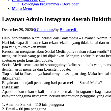
Lowongan Programmer / Developer
Menu
Menu
Layanan Admin Instagram daerah Bukitti
December 29, 2020
/
0 Comments
/
by
Bratamedia
Halo, perkenalkan Kami berasal dari Bratamedia – Layanan Admin In
Hari ini, siapa di antara rekan-rekan sekalian yang tidak kenal dan
jasa yang rekan-rekan miliki.
Kesusahan mengurus akun Social Media punya rekan-rekan sendiri? B
mengurus bisnis yang pas ini dijalankan. Mengurus seluruh secara b
costumer perlu konsisten update.
Social Media sementara ini sesungguhnya keliru satu tools yang mema
dengan terus-menerus dan konsisten update.
Tiap social fasilitas punya karakternya masing-masing. Maka berasal 
dikeluarkan.
Bagaimana menjadi pemenang hari pasar melalui Social Media?
Instagram
Apabila rekan-rekan sekalian tertarik memakai Instagram sebagai sa
karakter pengguna Instagram, berikut information pengguna yang diku
1. Amerika Serikat – 110 juta pengguna
2. Brasil – 66 juta pengguna