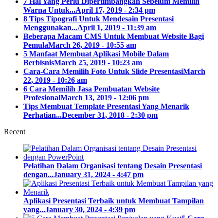
7 Hal Yang Perlu Dipertimbangkan Sebelum Memilih
Warna Untuk...
April 17, 2019 - 2:34 pm
8 Tips Tipografi Untuk Mendesain Presentasi
Menggunakan...
April 1, 2019 - 11:39 am
Beberapa Macam CMS Untuk Membuat Website Bagi
Pemula
March 26, 2019 - 10:55 am
5 Manfaat Membuat Aplikasi Mobile Dalam
Berbisnis
March 25, 2019 - 10:23 am
Cara-Cara Memilih Foto Untuk Slide Presentasi
March
22, 2019 - 10:26 am
6 Cara Memilih Jasa Pembuatan Website
Profesional
March 13, 2019 - 12:06 pm
Tips Membuat Template Presentasi Yang Menarik
Perhatian...
December 31, 2018 - 2:30 pm
Recent
Pelatihan Dalam Organisasi tentang Desain Presentasi
dengan...
January 31, 2024 - 4:47 pm
Aplikasi Presentasi Terbaik untuk Membuat Tampilan
yang...
January 30, 2024 - 4:39 pm