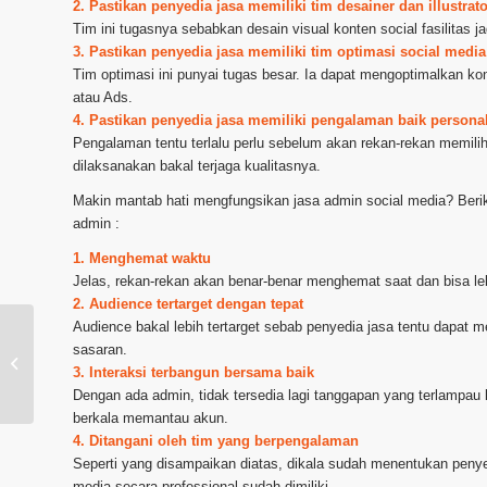
2. Pastikan penyedia jasa memiliki tim desainer dan illustr
Tim ini tugasnya sebabkan desain visual konten social fasilitas 
3. Pastikan penyedia jasa memiliki tim optimasi social medi
Tim optimasi ini punyai tugas besar. Ia dapat mengoptimalkan ko
atau Ads.
4. Pastikan penyedia jasa memiliki pengalaman baik person
Pengalaman tentu terlalu perlu sebelum akan rekan-rekan memil
dilaksanakan bakal terjaga kualitasnya.
Makin mantab hati mengfungsikan jasa admin social media? Beri
admin :
1. Menghemat waktu
Jelas, rekan-rekan akan benar-benar menghemat saat dan bisa le
2. Audience tertarget dengan tepat
Audience bakal lebih tertarget sebab penyedia jasa tentu dapat m
sasaran.
Layanan Admin Instagram daerah
3. Interaksi terbangun bersama baik
Yogyakarta
Dengan ada admin, tidak tersedia lagi tanggapan yang terlampau 
berkala memantau akun.
4. Ditangani oleh tim yang berpengalaman
Seperti yang disampaikan diatas, dikala sudah menentukan peny
media secara professional sudah dimiliki.