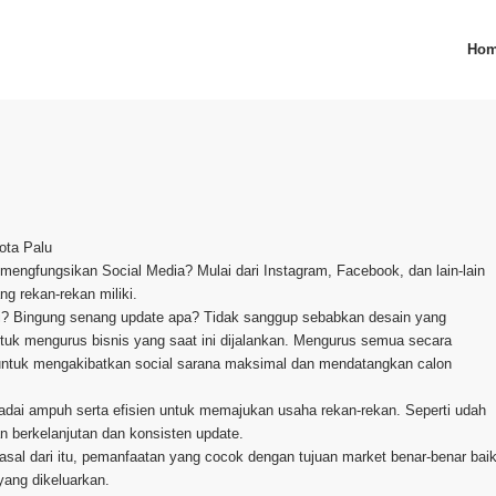
Ho
ota Palu
n mengfungsikan Social Media? Mulai dari Instagram, Facebook, dan lain-lain
g rekan-rekan miliki.
ri? Bingung senang update apa? Tidak sanggup sebabkan desain yang
tuk mengurus bisnis yang saat ini dijalankan. Mengurus semua secara
, untuk mengakibatkan social sarana maksimal dan mendatangkan calon
adai ampuh serta efisien untuk memajukan usaha rekan-rekan. Seperti udah
 berkelanjutan dan konsisten update.
rasal dari itu, pemanfaatan yang cocok dengan tujuan market benar-benar bai
yang dikeluarkan.