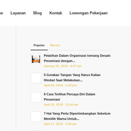
me
Layanan
Blog
Kontak
Lowongan Pekerjaan
Popular
Recent
Pelatihan Dalam Organisasi tentang Desain
Presentasi dengan...
January 31, 2024 - 4:47 pm
5 Gerakan Tangan Yang Harus Kalian
Hindari Saat Melakukan...
April 29, 2019 - 1:43 pm
6 Cara Terlihat Percaya Diri Dalam
Presentasi
April 18, 2019 - 11:44 am
7 Hal Yang Perlu Dipertimbangkan Sebelum
Memilih Warna Untuk...
k
April 17, 2019 - 2:34 pm