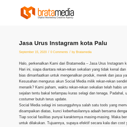
Jasa Urus Instagram kota Palu
/
/
September 15, 2020
0 Comments
by
Bratamedia
Halo, perkenalkan Kami dari Bratamedia – Jasa Urus Instagram k
Hari ini, siapa diantara rekan-rekan sekalian yang tidak kenal da
bias dimanfaatkan untuk mengenalkan produk, merek dan jasa yan
Kesusahan mengurus akun Social Media milik rekan-rekan sendi
menarik? Kami paham, waktu rekan-rekan sekalian telah habis un
sejalan tentu bakal terlampau kuras selagi dan tenaga. Padahal
costumer butuh terus update.
Social Media selagi ini sesungguhnya salah satu tools yang mem
disampaikan diatas, kunci keberhasilannya adaah bersama dengan
Tiap social fasilitas punyai karakternya masing-masing. Maka be
untuk dilakukan. Tujuannya, supaya efektif secara kala dan cost 