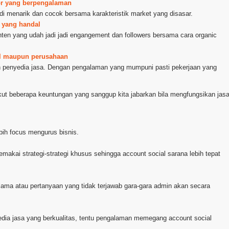
ator yang berpengalaman
jadi menarik dan cocok bersama karakteristik market yang disasar.
a yang handal
nten yang udah jadi jadi engangement dan followers bersama cara organic
al maupun perusahaan
ih penyedia jasa. Dengan pengalaman yang mumpuni pasti pekerjaan yang
kut beberapa keuntungan yang sanggup kita jabarkan bila mengfungsikan jas
bih focus mengurus bisnis.
emakai strategi-strategi khusus sehingga account social sarana lebih tepat
lama atau pertanyaan yang tidak terjawab gara-gara admin akan secara
edia jasa yang berkualitas, tentu pengalaman memegang account social