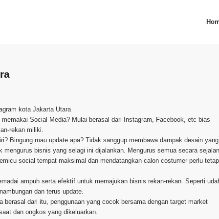
Ho
ra
agram kota Jakarta Utara
dan memakai Social Media? Mulai berasal dari Instagram, Facebook, etc bias
n-rekan miliki.
diri? Bingung mau update apa? Tidak sanggup membawa dampak desain yang
 mengurus bisnis yang selagi ini dijalankan. Mengurus semua secara sejala
 memicu social tempat maksimal dan mendatangkan calon costumer perlu tetap
emadai ampuh serta efektif untuk memajukan bisnis rekan-rekan. Seperti uda
inambungan dan terus update.
a berasal dari itu, penggunaan yang cocok bersama dengan target market
 saat dan ongkos yang dikeluarkan.