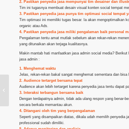
2. Pastikan penyedia jasa mempunyai tim desainer dan illus
Tim ini tugasnya membuat desain visual konten social tempat me
3. Pastikan penyedia jasa punya tim optimasi social tempat 
Tim optimasi ini memiliki tugas besar. Ia akan mengoptimalkan 
organic atau Ads.
4. Pastikan penyedia jasa miliki pengalaman baik personal
Pengalaman tentu amat mutlak sebelum akan rekan-rekan menen
yang ditunaikan akan terjaga kualitasnya.
Makin mantab hati manfaatkan jasa admin social media? Berikut 
jasa admin :
1. Menghemat waktu
Jelas, rekan-rekan bakal sangat menghemat sementara dan bisa l
2. Audience tertarget bersama tepat
Audience akan lebih tertarget karena penyedia jasa tentu dapat pak
Jasa Admin Facebook kota
3. Interaksi terbangun bersama baik
Kotamobagu
Dengan terdapatnya admin, tidak ada ulang respon yang benar-be
secara berkala memantau akun.
4. Ditangani oleh tim yang berpengalaman
Seperti yang disampaikan diatas, dikala udah memilih penyedia 
professional sudah dimiliki.
5. Adanya monitoring dan analisis