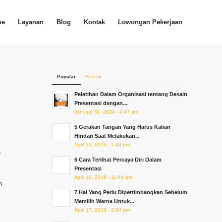
me
Layanan
Blog
Kontak
Lowongan Pekerjaan
Popular
Recent
Pelatihan Dalam Organisasi tentang Desain
Presentasi dengan...
January 31, 2024 - 4:47 pm
5 Gerakan Tangan Yang Harus Kalian
Hindari Saat Melakukan...
April 29, 2019 - 1:43 pm
n
6 Cara Terlihat Percaya Diri Dalam
Presentasi
April 18, 2019 - 11:44 am
h
7 Hal Yang Perlu Dipertimbangkan Sebelum
Memilih Warna Untuk...
April 17, 2019 - 2:34 pm