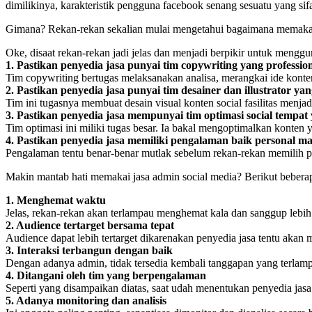
dimilikinya, karakteristik pengguna facebook senang sesuatu yang si
Gimana? Rekan-rekan sekalian mulai mengetahui bagaimana memakai
Oke, disaat rekan-rekan jadi jelas dan menjadi berpikir untuk mengg
1. Pastikan penyedia jasa punyai tim copywriting yang professio
Tim copywriting bertugas melaksanakan analisa, merangkai ide konten
2. Pastikan penyedia jasa punyai tim desainer dan illustrator y
Tim ini tugasnya membuat desain visual konten social fasilitas menja
3. Pastikan penyedia jasa mempunyai tim optimasi social tempat
Tim optimasi ini miliki tugas besar. Ia bakal mengoptimalkan konten
4. Pastikan penyedia jasa memiliki pengalaman baik personal 
Pengalaman tentu benar-benar mutlak sebelum rekan-rekan memilih p
Makin mantab hati memakai jasa admin social media? Berikut beber
1. Menghemat waktu
Jelas, rekan-rekan akan terlampau menghemat kala dan sanggup lebih
2. Audience tertarget bersama tepat
Audience dapat lebih tertarget dikarenakan penyedia jasa tentu akan me
3. Interaksi terbangun dengan baik
Dengan adanya admin, tidak tersedia kembali tanggapan yang terlamp
4. Ditangani oleh tim yang berpengalaman
Seperti yang disampaikan diatas, saat udah menentukan penyedia jasa 
5. Adanya monitoring dan analisis