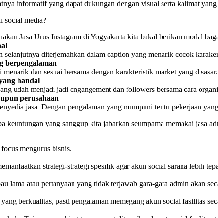
fatnya informatif yang dapat dukungan dengan visual serta kalimat yan
 social media?
unakan Jasa Urus Instagram di Yogyakarta kita bakal berikan modal bag
nal
 selanjutnya diterjemahkan dalam caption yang menarik cocok karakeri
ang berpengalaman
di menarik dan sesuai bersama dengan karakteristik market yang disasar.
 yang handal
 yang udah menjadi jadi engangement dan followers bersama cara organi
maupun perusahaan
enyedia jasa. Dengan pengalaman yang mumpuni tentu pekerjaan yang d
apa keuntungan yang sanggup kita jabarkan seumpama memakai jasa ad
 focus mengurus bisnis.
manfaatkan strategi-strategi spesifik agar akun social sarana lebih tepa
au lama atau pertanyaan yang tidak terjawab gara-gara admin akan se
yang berkualitas, pasti pengalaman memegang akun social fasilitas seca