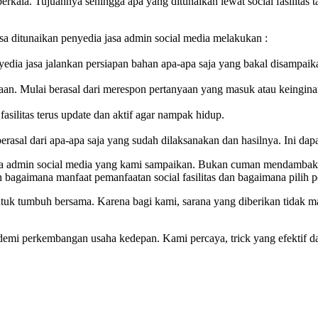
 berkala. Tujuannya sehingga apa yang ditunaikan lewat social fasilitas
sa ditunaikan penyedia jasa admin social media melakukan :
nyedia jasa jalankan persiapan bahan apa-apa saja yang bakal disampaik
laan. Mulai berasal dari merespon pertanyaan yang masuk atau keingina
fasilitas terus update dan aktif agar nampak hidup.
rasal dari apa-apa saja yang sudah dilaksanakan dan hasilnya. Ini dapat
ola admin social media yang kami sampaikan. Bukan cuman mendambaka
h bagaimana manfaat pemanfaatan social fasilitas dan bagaimana pilih p
uk tumbuh bersama. Karena bagi kami, sarana yang diberikan tidak mak
an demi perkembangan usaha kedepan. Kami percaya, trick yang efektif