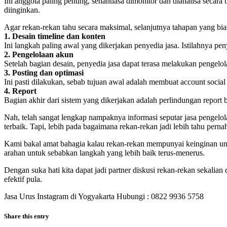
Ini anggota paling penting, senantiasa dimonitor dan dianalisa secara
diinginkan.
Agar rekan-rekan tahu secara maksimal, selanjutnya tahapan yang bia
1. Desain timeline dan konten
Ini langkah paling awal yang dikerjakan penyedia jasa. Istilahnya pe
2. Pengelolaan akun
Setelah bagian desain, penyedia jasa dapat terasa melakukan pengelo
3. Posting dan optimasi
Ini pasti dilakukan, sebab tujuan awal adalah membuat account social 
4. Report
Bagian akhir dari sistem yang dikerjakan adalah perlindungan report be
Nah, telah sangat lengkap nampaknya informasi seputar jasa pengel
terbaik. Tapi, lebih pada bagaimana rekan-rekan jadi lebih tahu perna
Kami bakal amat bahagia kalau rekan-rekan mempunyai keinginan unt
arahan untuk sebabkan langkah yang lebih baik terus-menerus.
Dengan suka hati kita dapat jadi partner diskusi rekan-rekan sekali
efektif pula.
Jasa Urus Instagram di Yogyakarta Hubungi : 0822 9936 5758
Share this entry