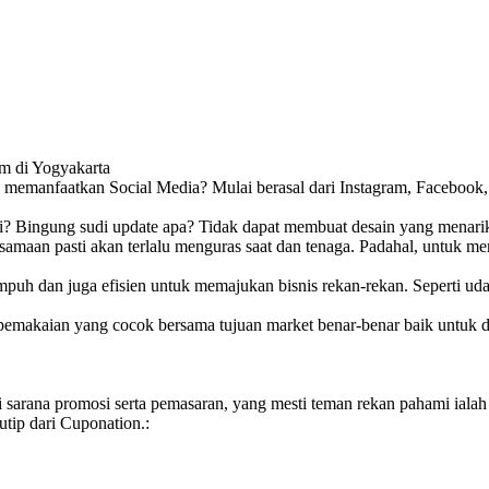
am di Yogyakarta
 dan memanfaatkan Social Media? Mulai berasal dari Instagram, Faceboo
i? Bingung sudi update apa? Tidak dapat membuat desain yang menarik
rsamaan pasti akan terlalu menguras saat dan tenaga. Padahal, untuk
ampuh dan juga efisien untuk memajukan bisnis rekan-rekan. Seperti u
 pemakaian yang cocok bersama tujuan market benar-benar baik untuk d
i sarana promosi serta pemasaran, yang mesti teman rekan pahami ial
tip dari Cuponation.: