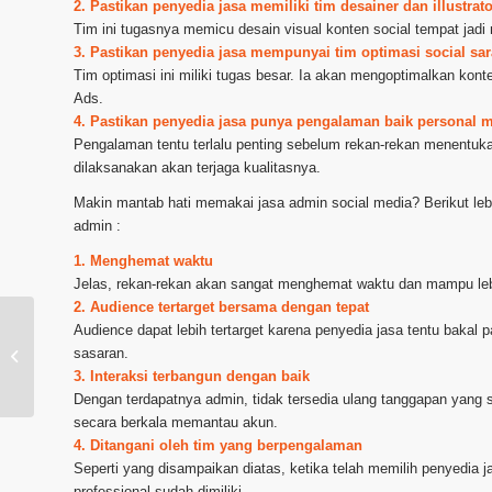
2. Pastikan penyedia jasa memiliki tim desainer dan illustr
Tim ini tugasnya memicu desain visual konten social tempat jadi
3. Pastikan penyedia jasa mempunyai tim optimasi social sa
Tim optimasi ini miliki tugas besar. Ia akan mengoptimalkan kon
Ads.
4. Pastikan penyedia jasa punya pengalaman baik personal
Pengalaman tentu terlalu penting sebelum rekan-rekan menentu
dilaksanakan akan terjaga kualitasnya.
Makin mantab hati memakai jasa admin social media? Berikut le
admin :
1. Menghemat waktu
Jelas, rekan-rekan akan sangat menghemat waktu dan mampu leb
2. Audience tertarget bersama dengan tepat
Audience dapat lebih tertarget karena penyedia jasa tentu bakal pa
sasaran.
Layanan Urus Instagram di Surabaya
3. Interaksi terbangun dengan baik
Dengan terdapatnya admin, tidak tersedia ulang tanggapan yang s
secara berkala memantau akun.
4. Ditangani oleh tim yang berpengalaman
Seperti yang disampaikan diatas, ketika telah memilih penyedia
professional sudah dimiliki.