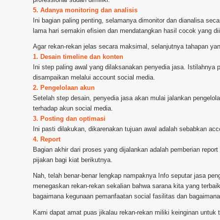
5. Adanya monitoring dan analisis
Ini bagian paling penting, selamanya dimonitor dan dianalisa sec
lama hari semakin efisien dan mendatangkan hasil cocok yang di
Agar rekan-rekan jelas secara maksimal, selanjutnya tahapan yan
1. Desain timeline dan konten
Ini step paling awal yang dilaksanakan penyedia jasa. Istilahny
disampaikan melalui account social media.
2. Pengelolaan akun
Setelah step desain, penyedia jasa akan mulai jalankan pengelol
terhadap akun social media.
3. Posting dan optimasi
Ini pasti dilakukan, dikarenakan tujuan awal adalah sebabkan acc
4. Report
Bagian akhir dari proses yang dijalankan adalah pemberian report 
pijakan bagi kiat berikutnya.
Nah, telah benar-benar lengkap nampaknya Info seputar jasa pe
menegaskan rekan-rekan sekalian bahwa sarana kita yang terbaik.
bagaimana kegunaan pemanfaatan social fasilitas dan bagaimana p
Kami dapat amat puas jikalau rekan-rekan miliki keinginan untuk