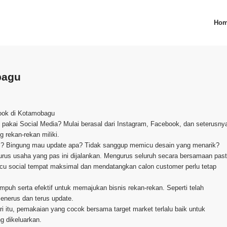
Ho
bagu
book di Kotamobagu
an pakai Social Media? Mulai berasal dari Instagram, Facebook, dan seterusny
 rekan-rekan miliki.
ri? Bingung mau update apa? Tidak sanggup memicu desain yang menarik?
rus usaha yang pas ini dijalankan. Mengurus seluruh secara bersamaan past
cu social tempat maksimal dan mendatangkan calon customer perlu tetap
mpuh serta efektif untuk memajukan bisnis rekan-rekan. Seperti telah
enerus dan terus update.
i itu, pemakaian yang cocok bersama target market terlalu baik untuk
g dikeluarkan.