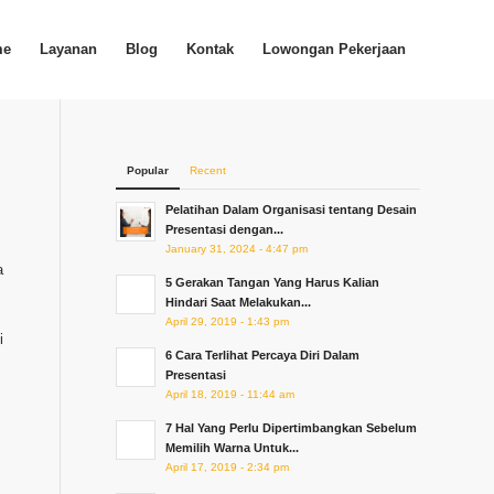
me
Layanan
Blog
Kontak
Lowongan Pekerjaan
Popular
Recent
Pelatihan Dalam Organisasi tentang Desain
Presentasi dengan...
January 31, 2024 - 4:47 pm
a
5 Gerakan Tangan Yang Harus Kalian
Hindari Saat Melakukan...
April 29, 2019 - 1:43 pm
i
6 Cara Terlihat Percaya Diri Dalam
Presentasi
April 18, 2019 - 11:44 am
7 Hal Yang Perlu Dipertimbangkan Sebelum
Memilih Warna Untuk...
April 17, 2019 - 2:34 pm