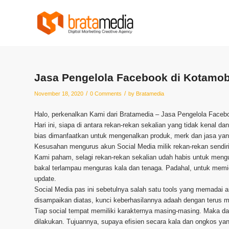
Jasa Pengelola Facebook di Kotamo
/
/
November 18, 2020
0 Comments
by
Bratamedia
Halo, perkenalkan Kami dari Bratamedia – Jasa Pengelola Face
Hari ini, siapa di antara rekan-rekan sekalian yang tidak kenal d
bias dimanfaatkan untuk mengenalkan produk, merk dan jasa yang
Kesusahan mengurus akun Social Media milik rekan-rekan sendi
Kami paham, selagi rekan-rekan sekalian udah habis untuk mengu
bakal terlampau menguras kala dan tenaga. Padahal, untuk memi
update.
Social Media pas ini sebetulnya salah satu tools yang memadai a
disampaikan diatas, kunci keberhasilannya adaah dengan terus m
Tiap social tempat memiliki karakternya masing-masing. Maka dar
dilakukan. Tujuannya, supaya efisien secara kala dan ongkos yan