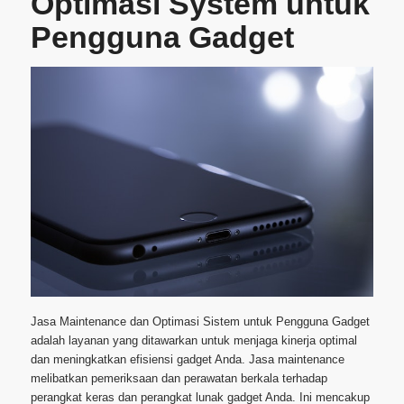
Optimasi System untuk
Pengguna Gadget
Jasa Maintenance dan Optimasi Sistem untuk Pengguna Gadget
adalah layanan yang ditawarkan untuk menjaga kinerja optimal
dan meningkatkan efisiensi gadget Anda. Jasa maintenance
melibatkan pemeriksaan dan perawatan berkala terhadap
perangkat keras dan perangkat lunak gadget Anda. Ini mencakup