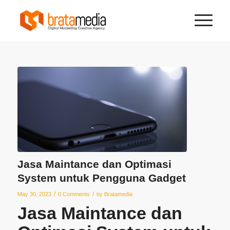
Jasa Maintance dan Optimasi
System untuk Pengguna Gadget
/
/
May 30, 2023
0 Comments
by
Bratamedia
Jasa Maintance dan