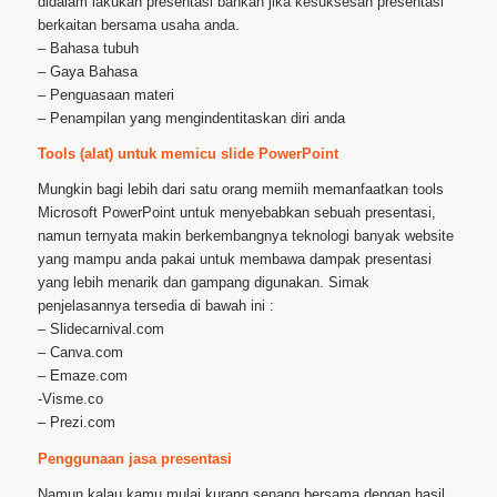
didalam lakukan presentasi bahkan jika kesuksesan presentasi
berkaitan bersama usaha anda.
– Bahasa tubuh
– Gaya Bahasa
– Penguasaan materi
– Penampilan yang mengindentitaskan diri anda
Tools (alat) untuk memicu slide PowerPoint
Mungkin bagi lebih dari satu orang memiih memanfaatkan tools
Microsoft PowerPoint untuk menyebabkan sebuah presentasi,
namun ternyata makin berkembangnya teknologi banyak website
yang mampu anda pakai untuk membawa dampak presentasi
yang lebih menarik dan gampang digunakan. Simak
penjelasannya tersedia di bawah ini :
– Slidecarnival.com
– Canva.com
– Emaze.com
-Visme.co
– Prezi.com
Penggunaan jasa presentasi
Namun kalau kamu mulai kurang senang bersama dengan hasil