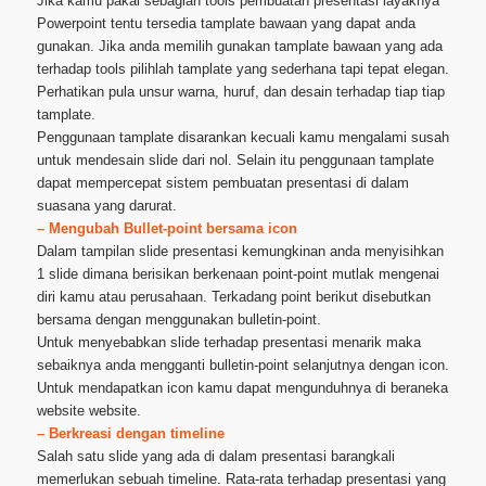
Jika kamu pakai sebagian tools pembuatan presentasi layaknya
Powerpoint tentu tersedia tamplate bawaan yang dapat anda
gunakan. Jika anda memilih gunakan tamplate bawaan yang ada
terhadap tools pilihlah tamplate yang sederhana tapi tepat elegan.
Perhatikan pula unsur warna, huruf, dan desain terhadap tiap tiap
tamplate.
Penggunaan tamplate disarankan kecuali kamu mengalami susah
untuk mendesain slide dari nol. Selain itu penggunaan tamplate
dapat mempercepat sistem pembuatan presentasi di dalam
suasana yang darurat.
– Mengubah Bullet-point bersama icon
Dalam tampilan slide presentasi kemungkinan anda menyisihkan
1 slide dimana berisikan berkenaan point-point mutlak mengenai
diri kamu atau perusahaan. Terkadang point berikut disebutkan
bersama dengan menggunakan bulletin-point.
Untuk menyebabkan slide terhadap presentasi menarik maka
sebaiknya anda mengganti bulletin-point selanjutnya dengan icon.
Untuk mendapatkan icon kamu dapat mengunduhnya di beraneka
website website.
– Berkreasi dengan timeline
Salah satu slide yang ada di dalam presentasi barangkali
memerlukan sebuah timeline. Rata-rata terhadap presentasi yang