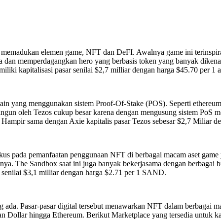
ng memadukan elemen game, NFT dan DeFI. Awalnya game ini terinspi
an memperdagangkan hero yang berbasis token yang banyak dikenal 
iliki kapitalisasi pasar senilai $2,7 milliar dengan harga $45.70 per 1 a
chain yang menggunakan sistem Proof-Of-Stake (POS). Seperti ethere
ngun oleh Tezos cukup besar karena dengan mengusung sistem PoS memb
Hampir sama dengan Axie kapitalis pasar Tezos sebesar $2,7 Miliar d
s pada pemanfaatan penggunaan NFT di berbagai macam aset game yan
amnya. The Sandbox saat ini juga banyak bekerjasama dengan berbagai 
r senilai $3,1 milliar dengan harga $2.71 per 1 SAND.
ng ada. Pasar-pasar digital tersebut menawarkan NFT dalam berbagai 
n Dollar hingga Ethereum. Berikut Marketplace yang tersedia untuk 