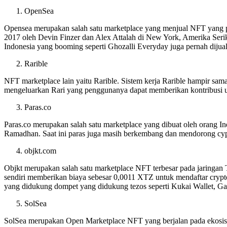
OpenSea
Opensea merupakan salah satu marketplace yang menjual NFT yang 
2017 oleh Devin Finzer dan Alex Attalah di New York, Amerika Serik
Indonesia yang booming seperti Ghozalli Everyday juga pernah dijua
Rarible
NFT marketplace lain yaitu Rarible. Sistem kerja Rarible hampir s
mengeluarkan Rari yang penggunanya dapat memberikan kontribusi unt
Paras.co
Paras.co merupakan salah satu marketplace yang dibuat oleh orang I
Ramadhan. Saat ini paras juga masih berkembang dan mendorong cypt
objkt.com
Objkt merupakan salah satu marketplace NFT terbesar pada jaringa
sendiri memberikan biaya sebesar 0,0011 XTZ untuk mendaftar crypto
yang didukung dompet yang didukung tezos seperti Kukai Wallet, G
SolSea
SolSea merupakan Open Marketplace NFT yang berjalan pada ekosist