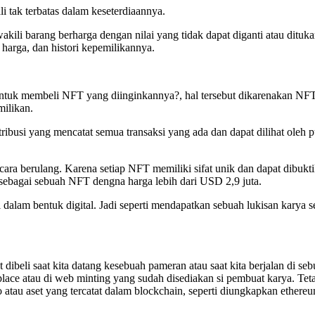
i tak terbatas dalam keseterdiaannya.
ili barang berharga dengan nilai yang tidak dapat diganti atau ditukar
 harga, dan histori kepemilikannya.
tuk membeli NFT yang diinginkannya?, hal tersebut dikarenakan NFT m
milikan.
ibusi yang mencatat semua transaksi yang ada dan dapat dilihat oleh p
secara berulang. Karena setiap NFT memiliki sifat unik dan dapat dibu
 sebagai sebuah NFT dengna harga lebih dari USD 2,9 juta.
pi dalam bentuk digital. Jadi seperti mendapatkan sebuah lukisan kary
at dibeli saat kita datang kesebuah pameran atau saat kita berjalan di
ace atau di web minting yang sudah disediakan si pembuat karya. Teta
o atau aset yang tercatat dalam blockchain, seperti diungkapkan ethere