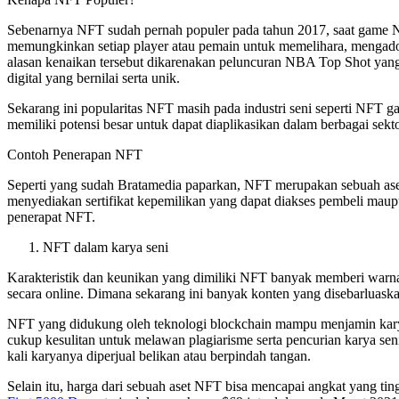
Sebenarnya NFT sudah pernah populer pada tahun 2017, saat game NF
memungkinkan setiap player atau pemain untuk memelihara, mengadop
alasan kenaikan tersebut dikarenakan peluncuran NBA Top Shot yang 
digital yang bernilai serta unik.
Sekarang ini popularitas NFT masih pada industri seni seperti NF
memiliki potensi besar untuk dapat diaplikasikan dalam berbagai sekto
Contoh Penerapan NFT
Seperti yang sudah Bratamedia paparkan, NFT merupakan sebuah aset d
menyediakan sertifikat kepemilikan yang dapat diakses pembeli maupun
penerapat NFT.
NFT dalam karya seni
Karakteristik dan keunikan yang dimiliki NFT banyak memberi warna
secara online. Dimana sekarang ini banyak konten yang disebarluas
NFT yang didukung oleh teknologi blockchain mampu menjamin karya 
cukup kesulitan untuk melawan plagiarisme serta pencurian karya sen
kali karyanya diperjual belikan atau berpindah tangan.
Selain itu, harga dari sebuah aset NFT bisa mencapai angkat yang ti