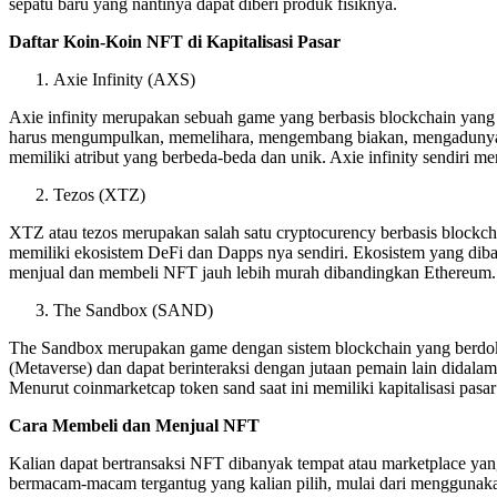
sepatu baru yang nantinya dapat diberi produk fisiknya.
Daftar Koin-Koin NFT di Kapitalisasi Pasar
Axie Infinity (AXS)
Axie infinity merupakan sebuah game yang berbasis blockchain ya
harus mengumpulkan, memelihara, mengembang biakan, mengadunya d
memiliki atribut yang berbeda-beda dan unik. Axie infinity sendiri mem
Tezos (XTZ)
XTZ atau tezos merupakan salah satu cryptocurency berbasis block
memiliki ekosistem DeFi dan Dapps nya sendiri. Ekosistem yang diba
menjual dan membeli NFT jauh lebih murah dibandingkan Ethereum. 
The Sandbox (SAND)
The Sandbox merupakan game dengan sistem blockchain yang berdoku
(Metaverse) dan dapat berinteraksi dengan jutaan pemain lain didal
Menurut coinmarketcap token sand saat ini memiliki kapitalisasi pasa
Cara Membeli dan Menjual NFT
Kalian dapat bertransaksi NFT dibanyak tempat atau marketplace ya
bermacam-macam tergantug yang kalian pilih, mulai dari menggunaka