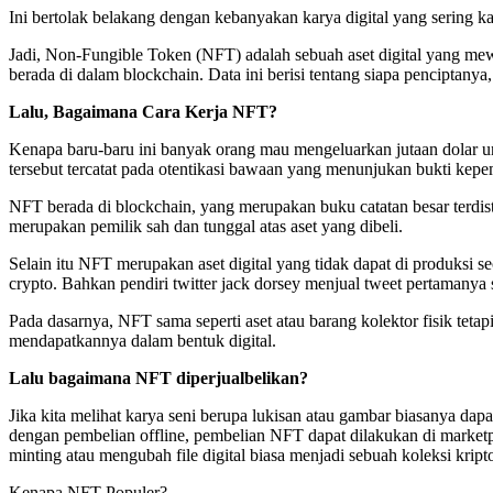
Ini bertolak belakang dengan kebanyakan karya digital yang sering kal
Jadi, Non-Fungible Token (NFT) adalah sebuah aset digital yang mewak
berada di dalam blockchain. Data ini berisi tentang siapa penciptanya,
Lalu, Bagaimana Cara Kerja NFT?
Kenapa baru-baru ini banyak orang mau mengeluarkan jutaan dolar un
tersebut tercatat pada otentikasi bawaan yang menunjukan bukti kepe
NFT berada di blockchain, yang merupakan buku catatan besar terdistr
merupakan pemilik sah dan tunggal atas aset yang dibeli.
Selain itu NFT merupakan aset digital yang tidak dapat di produksi 
crypto. Bahkan pendiri twitter jack dorsey menjual tweet pertamanya
Pada dasarnya, NFT sama seperti aset atau barang kolektor fisik teta
mendapatkannya dalam bentuk digital.
Lalu bagaimana NFT diperjualbelikan?
Jika kita melihat karya seni berupa lukisan atau gambar biasanya dap
dengan pembelian offline, pembelian NFT dapat dilakukan di marketpl
minting atau mengubah file digital biasa menjadi sebuah koleksi kript
Kenapa NFT Populer?