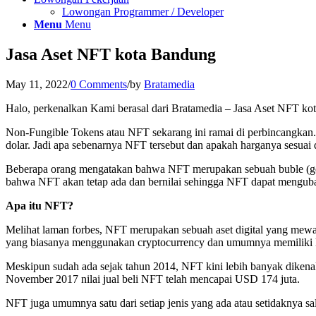
Lowongan Programmer / Developer
Menu
Menu
Jasa Aset NFT kota Bandung
May 11, 2022
/
0 Comments
/
by
Bratamedia
Halo, perkenalkan Kami berasal dari Bratamedia – Jasa Aset NFT k
Non-Fungible Tokens atau NFT sekarang ini ramai di perbincangkan. 
dolar. Jadi apa sebenarnya NFT tersebut dan apakah harganya sesuai 
Beberapa orang mengatakan bahwa NFT merupakan sebuah buble (gele
bahwa NFT akan tetap ada dan bernilai sehingga NFT dapat menguba
Apa itu NFT?
Melihat laman forbes, NFT merupakan sebuah aset digital yang mewakil
yang biasanya menggunakan cryptocurrency dan umumnya memiliki k
Meskipun sudah ada sejak tahun 2014, NFT kini lebih banyak dikenal
November 2017 nilai jual beli NFT telah mencapai USD 174 juta.
NFT juga umumnya satu dari setiap jenis yang ada atau setidaknya sal