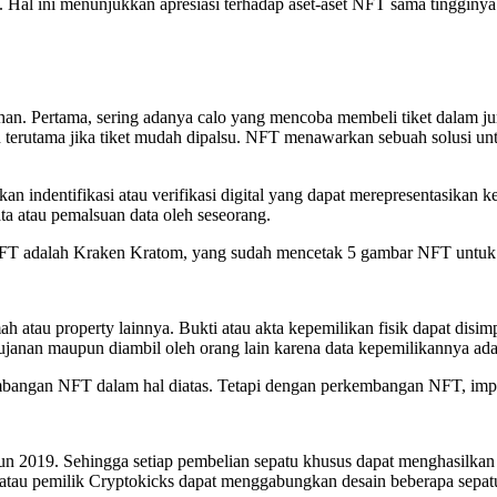
. Hal ini menunjukkan apresiasi terhadap aset-aset NFT sama tingginya 
han. Pertama, sering adanya calo yang mencoba membeli tiket dalam j
ain terutama jika tiket mudah dipalsu. NFT menawarkan sebuah solusi u
an indentifikasi atau verifikasi digital yang dapat merepresentasikan
ata atau pemalsuan data oleh seseorang.
FT adalah Kraken Kratom, yang sudah mencetak 5 gambar NFT untuk m
 atau property lainnya. Bukti atau akta kepemilikan fisik dapat disim
ehujanan maupun diambil oleh orang lain karena data kepemilikannya ada
mbangan NFT dalam hal diatas. Tetapi dengan perkembangan NFT, imp
hun 2019. Sehingga setiap pembelian sepatu khusus dapat menghasilka
 atau pemilik Cryptokicks dapat menggabungkan desain beberapa sepat