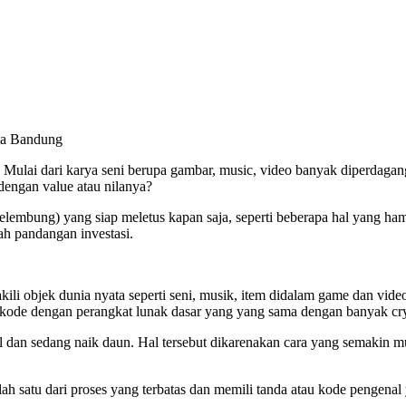
ota Bandung
Mulai dari karya seni berupa gambar, music, video banyak diperdagan
dengan value atau nilanya?
mbung) yang siap meletus kapan saja, seperti beberapa hal yang ha
h pandangan investasi.
i objek dunia nyata seperti seni, musik, item didalam game dan video.
ode dengan perangkat lunak dasar yang­ yang sama dengan banyak cry
 dan sedang naik daun. Hal tersebut dikarenakan cara yang semakin m
ah satu dari proses yang terbatas dan memili tanda atau kode pengenal 