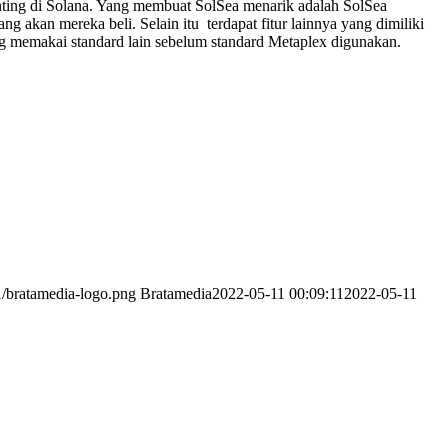
nting di Solana. Yang membuat SolSea menarik adalah SolSea
 akan mereka beli. Selain itu terdapat fitur lainnya yang dimiliki
g memakai standard lain sebelum standard Metaplex digunakan.
1/bratamedia-logo.png
Bratamedia
2022-05-11 00:09:11
2022-05-11