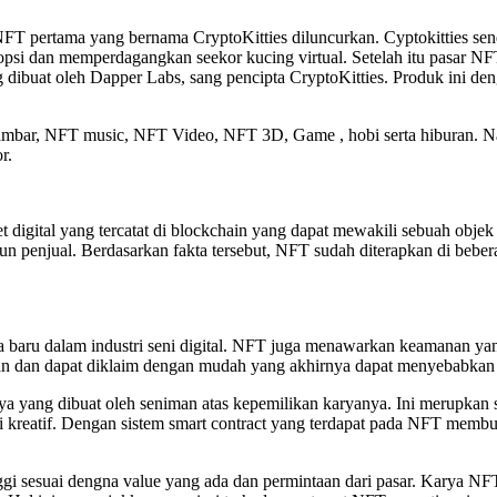
T pertama yang bernama CryptoKitties diluncurkan. Cyptokitties sen
si dan memperdagangkan seekor kucing virtual. Setelah itu pasar NFT 
dibuat oleh Dapper Labs, sang pencipta CryptoKitties. Produk ini de
T gambar, NFT music, NFT Video, NFT 3D, Game , hobi serta hiburan.
r.
igital yang tercatat di blockchain yang dapat mewakili sebuah objek t
 penjual. Berdasarkan fakta tersebut, NFT sudah diterapkan di beberapa
 baru dalam industri seni digital. NFT juga menawarkan keamanan ya
kan dan dapat diklaim dengan mudah yang akhirnya dapat menyebabkan
yang dibuat oleh seniman atas kepemilikan karyanya. Ini merupkan s
i kreatif. Dengan sistem smart contract yang terdapat pada NFT membua
nggi sesuai dengna value yang ada dan permintaan dari pasar. Karya N