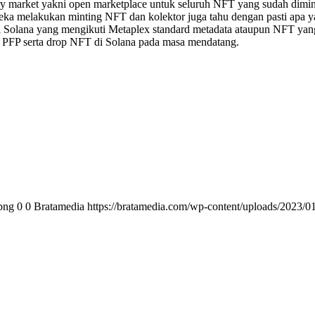
ry market yakni open marketplace untuk seluruh NFT yang sudah dimi
ka melakukan minting NFT dan kolektor juga tahu dengan pasti apa yang
i Solana yang mengikuti Metaplex standard metadata ataupun NFT yan
ng PFP serta drop NFT di Solana pada masa mendatang.
png
0
0
Bratamedia
https://bratamedia.com/wp-content/uploads/2023/0