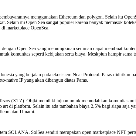
pembayarannya menggunakan Ethereum dan polygon. Selain itu OpenS
at. Selain itu Open Sea sangat populer karena banyak memasok koleksi
l di marketplace OpenSea.
ama dengan Open Sea yang memungkinan seniman dapat membuat konten se
uk komunitas seperti kebijakan serta biaya. Meskpiun hampir sama te
ndonesia yang berjalan pada ekosistem Near Protocol. Paras didirikan
o-native IP yang akan dibangun diatas Paras.
n Tezos (XTZ). Objkt memiliki tujuan untuk memudahkan komunitas un
 art di platform. Selain itu ada tambahan biaya 2,5% bagi siapa saja
alleon atau Umami.
em SOLANA. SolSea sendiri merupakan open marketplace NFT pertama 