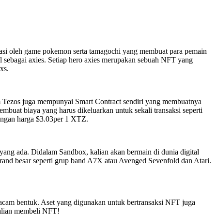
rasi oleh game pokemon serta tamagochi yang membuat para pemain
sebagai axies. Setiap hero axies merupakan sebuah NFT yang
xs.
um Tezos juga mempunyai Smart Contract sendiri yang membuatnya
uat biaya yang harus dikeluarkan untuk sekali transaksi seperti
engan harga $3.03per 1 XTZ.
g ada. Didalam Sandbox, kalian akan bermain di dunia digital
brand besar seperti grup band A7X atau Avenged Sevenfold dan Atari.
macam bentuk. Aset yang digunakan untuk bertransaksi NFT juga
kalian membeli NFT!