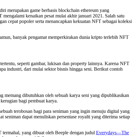
diri merupakan game berbasis blockchain ethereum yang
mengalami kenaikan pesat mulai akhir januari 2021. Salah satu
ngan cepat popoler serta menancapkan kekuatan NFT sebagai koleksi
 Namun, banyak pengamat memperkirakan dunia kripto terlebih NFT
ertentu, seperti gambar, lukisan dan property lainnya. Karena NFT
 industri, dari mulai sektor bisnis hingga seni. Berikut contoh
ng memang dibutuhkan oleh sebuah karya seni yang dipublikasikan
 kerugian bagi pembuat karya.
ebuah terobosan bagi para seniman yang ingin menuju digital yang
t seniman dapat menuliskan persentase royalti yang diterima setiap
FT termahal, yang dibuat oleh Beeple dengan judul
Everydays—The