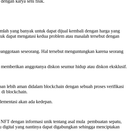
dengan karya seni fisik.
umlah yang banyak untuk dapat dijual kembali dengan harga yang
ntuk dapat mengatasi kedua problem atau masalah tersebut dengan
 keanggotaan seseorang. Hal tersebut menguntungkan karena seorang
emberikan anggotanya diskon seumur hidup atau diskon eksklusif.
pan lebih aman didalam blockchain dengan sebuah proses verifikasi
 di blockchain.
lementasi akan ada kedepan.
n NFT dengan informasi unik tentang asal mula pembuatan sepatu,
u digital yang nantinya dapat digabungkan sehingga menciptakan