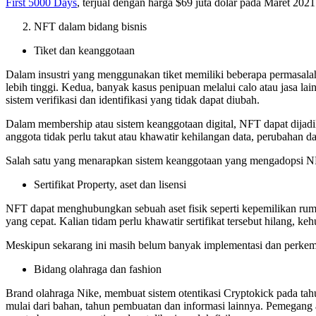
First 5000 Days
, terjual dengan harga $69 juta dolar pada Maret 2021
NFT dalam bidang bisnis
Tiket dan keanggotaan
Dalam insustri yang menggunakan tiket memiliki beberapa permasala
lebih tinggi. Kedua, banyak kasus penipuan melalui calo atau jasa l
sistem verifikasi dan identifikasi yang tidak dapat diubah.
Dalam membership atau sistem keanggotaan digital, NFT dapat dijadik
anggota tidak perlu takut atau khawatir kehilangan data, perubahan d
Salah satu yang menarapkan sistem keanggotaan yang mengadopsi N
Sertifikat Property, aset dan lisensi
NFT dapat menghubungkan sebuah aset fisik seperti kepemilikan rumah
yang cepat. Kalian tidam perlu khawatir sertifikat tersebut hilang, k
Meskipun sekarang ini masih belum banyak implementasi dan perke
Bidang olahraga dan fashion
Brand olahraga Nike, membuat sistem otentikasi Cryptokick pada ta
mulai dari bahan, tahun pembuatan dan informasi lainnya. Pemegang